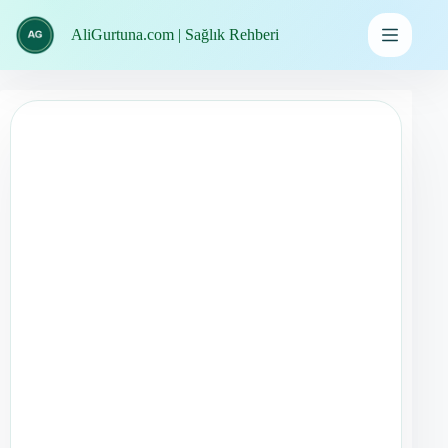
İçeriğe
geç
AliGurtuna.com | Sağlık Rehberi