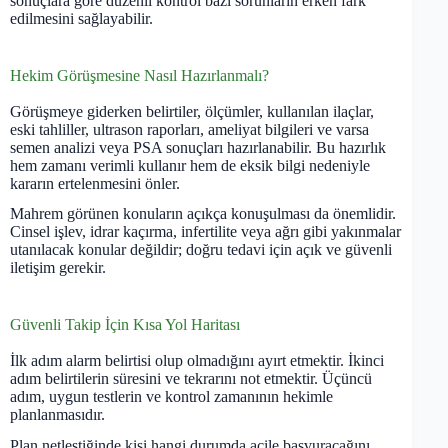
sonuçlara göre düzenli kontrol bazı sorunların erken fark
edilmesini sağlayabilir.
Hekim Görüşmesine Nasıl Hazırlanmalı?
Görüşmeye giderken belirtiler, ölçümler, kullanılan ilaçlar,
eski tahliller, ultrason raporları, ameliyat bilgileri ve varsa
semen analizi veya PSA sonuçları hazırlanabilir. Bu hazırlık
hem zamanı verimli kullanır hem de eksik bilgi nedeniyle
kararın ertelenmesini önler.
Mahrem görünen konuların açıkça konuşulması da önemlidir.
Cinsel işlev, idrar kaçırma, infertilite veya ağrı gibi yakınmalar
utanılacak konular değildir; doğru tedavi için açık ve güvenli
iletişim gerekir.
Güvenli Takip İçin Kısa Yol Haritası
İlk adım alarm belirtisi olup olmadığını ayırt etmektir. İkinci
adım belirtilerin süresini ve tekrarını not etmektir. Üçüncü
adım, uygun testlerin ve kontrol zamanının hekimle
planlanmasıdır.
Plan netleştiğinde kişi hangi durumda acile başvuracağını,