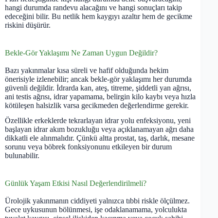
hangi durumda randevu alacağını ve hangi sonuçları takip
edeceğini bilir. Bu netlik hem kaygıyı azaltır hem de gecikme
riskini düşürür.
Bekle-Gör Yaklaşımı Ne Zaman Uygun Değildir?
Bazı yakınmalar kısa süreli ve hafif olduğunda hekim
önerisiyle izlenebilir; ancak bekle-gör yaklaşımı her durumda
güvenli değildir. İdrarda kan, ateş, titreme, şiddetli yan ağrısı,
ani testis ağrısı, idrar yapamama, belirgin kilo kaybı veya hızla
kötüleşen halsizlik varsa gecikmeden değerlendirme gerekir.
Özellikle erkeklerde tekrarlayan idrar yolu enfeksiyonu, yeni
başlayan idrar akım bozukluğu veya açıklanamayan ağrı daha
dikkatli ele alınmalıdır. Çünkü altta prostat, taş, darlık, mesane
sorunu veya böbrek fonksiyonunu etkileyen bir durum
bulunabilir.
Günlük Yaşam Etkisi Nasıl Değerlendirilmeli?
Ürolojik yakınmanın ciddiyeti yalnızca tıbbi riskle ölçülmez.
Gece uykusunun bölünmesi, işe odaklanamama, yolculukta