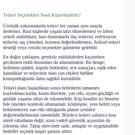
Tedavi Seçenekleri Nasıl Kişiselleştirilir?
Ürolojik yakınmalarda tedavi her zaman aynı sırayla
ilerlemez. Bazı kişilerde yaşam tarzı düzenlemesi ve izlem
yeterli olabilirken, bazı durumlarda ilaç tedavisi, enfeksiyon
tedavisi, taş yönetimi, hormon değerlendirmesi, fiziksel tedavi
desteği veya cerrahi seçenekler gündeme gelebilir.
En doğru yaklaşım, gereksiz müdahaleden kaçınırken
gecikmesi riskli durumları da atlamamaktır. Bu denge;
belirtinin şiddeti, kişinin beklentisi, test sonuçları, eşlik eden
hastalıklar ve tedavinin olası yan etkileri birlikte
konuşulduğunda daha sağlıklı kurulabilir.
Tedavi planı başladıktan sonra belirtilerin tamamen
kaybolması kadar, kısmi düzelme, yan etki, uyum güçlüğü ve
günlük yaşama etkisi de izlenmelidir. Kişi kendini iyi hissetse
bile önerilen kontrolü atlamamalı; kötüleşme, yeni belirti veya
beklenmeyen yan etki olduğunda planın yeniden
değerlendirilmesini istemelidir. Böylece tedavi yalnızca kısa
süreli rahatlama değil, uzun vadeli güvenlik açısından da
izlenmiş olur. Takip sürecinde sade, anlaşılır ve uygulanabilir
hedefler seçmek başarı şansını artırır.