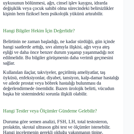
uykusunun bölünmesi, ağrı, cinsel işlev kaygısı, idrarda
değişiklik veya çocuk sahibi olma sürecindeki belirsizlikler
kişinin hem fiziksel hem psikolojik yükünü artırabilir.
Hangi Bilgiler Hekim İçin Değerlidir?
Belirtinin ne zaman başladığı, ne kadar sürdüğü, gün içinde
hangi saatlerde arttığı, sıvı alımıyla ilişkisi, ağrı veya ateş
eşliği ve daha önce benzer durum yaşanıp yaşanmadığı not
edilmelidir. Bu bilgiler görüşmenin daha verimli geçmesini
sağlar.
Kullanılan ilaçlar, takviyeler, geçirilmiş ameliyatlar, taş
öyküsü, enfeksiyonlar, diyabet, tansiyon, kalp-damar hastalığı
ve ailede prostat veya böbrek hastalığı bulunması da
değerlendirmede önemlidir. Bazen ürolojik belirti, vücudun
başka bir sistemindeki sorunla ilişkili olabilir.
Hangi Testler veya Ölçümler Gündeme Gelebilir?
Duruma göre semen analizi, FSH, LH, total testosteron,
prolaktin, skrotal ultrason gibi test ve ölçümler istenebilir.
Hangi incelemenin gerekli olduğu yakınmanın tipine,