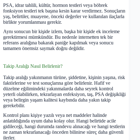
PSA, idrar tahlili, kültür, hormon testleri veya böbrek
fonksiyon testleri tek başına kesin karar verdirmez. Sonuçların
yaş, belirtiler, muayene, önceki değerler ve kullanılan ilaçlarla
birlikte yorumlanması gerekir.
Aynı sonucun bir kişide izlem, başka bir kişide ek inceleme
gerektirmesi mümkündür. Bu nedenle internetten tek bir
referans aralığına bakarak paniğe kapılmak veya sonucu
tamamen önemsiz saymak doğru değildir.
Takip Aralığı Nasıl Belirlenir?
Takip aralığı yakınmanın türüne, şiddetine, kişinin yaşına, risk
faktörlerine ve test sonuçlarına göre belirlenir. Hafif ve
düzelme eğilimindeki yakınmalarda daha seyrek kontrol
yeterli olabilirken, tekrarlayan enfeksiyon, taş, PSA değişikliği
veya belirgin yaşam kalitesi kaybında daha yakın takip
gerekebilir.
Kontrol planı kişiye yazılı veya net maddeler halinde
anlatıldığında uyum daha kolay olur. Hangi belirtide acile
gidileceği, hangi durumda randevu alınacağı ve hangi testlerin
ne zaman tekrarlanacağı önceden bilinirse süreç daha güvenli
ilerler.