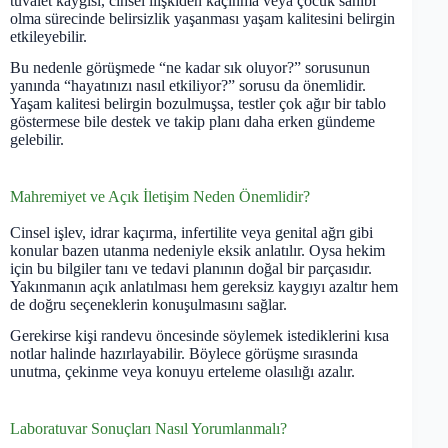
tuvalet kaygısı, cinsel ilişkiden kaçınma veya çocuk sahibi
olma sürecinde belirsizlik yaşanması yaşam kalitesini belirgin
etkileyebilir.
Bu nedenle görüşmede “ne kadar sık oluyor?” sorusunun
yanında “hayatınızı nasıl etkiliyor?” sorusu da önemlidir.
Yaşam kalitesi belirgin bozulmuşsa, testler çok ağır bir tablo
göstermese bile destek ve takip planı daha erken gündeme
gelebilir.
Mahremiyet ve Açık İletişim Neden Önemlidir?
Cinsel işlev, idrar kaçırma, infertilite veya genital ağrı gibi
konular bazen utanma nedeniyle eksik anlatılır. Oysa hekim
için bu bilgiler tanı ve tedavi planının doğal bir parçasıdır.
Yakınmanın açık anlatılması hem gereksiz kaygıyı azaltır hem
de doğru seçeneklerin konuşulmasını sağlar.
Gerekirse kişi randevu öncesinde söylemek istediklerini kısa
notlar halinde hazırlayabilir. Böylece görüşme sırasında
unutma, çekinme veya konuyu erteleme olasılığı azalır.
Laboratuvar Sonuçları Nasıl Yorumlanmalı?