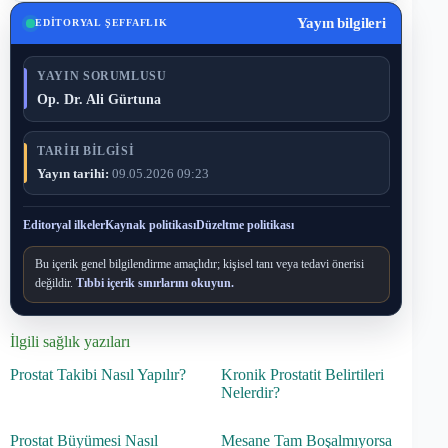
Yayın bilgileri
EDITORYAL ŞEFFAFLIK
YAYIN SORUMLUSU
Op. Dr. Ali Gürtuna
TARIH BILGISI
Yayın tarihi:
09.05.2026 09:23
Editoryal ilkeler
Kaynak politikası
Düzeltme politikası
Bu içerik genel bilgilendirme amaçlıdır; kişisel tanı veya tedavi önerisi
değildir.
Tıbbi içerik sınırlarını okuyun.
İlgili sağlık yazıları
Prostat Takibi Nasıl Yapılır?
Kronik Prostatit Belirtileri
Nelerdir?
Prostat Büyümesi Nasıl
Mesane Tam Boşalmıyorsa