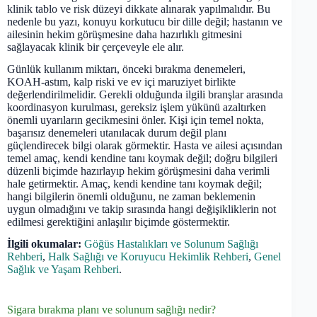
klinik tablo ve risk düzeyi dikkate alınarak yapılmalıdır. Bu
nedenle bu yazı, konuyu korkutucu bir dille değil; hastanın ve
ailesinin hekim görüşmesine daha hazırlıklı gitmesini
sağlayacak klinik bir çerçeveyle ele alır.
Günlük kullanım miktarı, önceki bırakma denemeleri,
KOAH-astım, kalp riski ve ev içi maruziyet birlikte
değerlendirilmelidir. Gerekli olduğunda ilgili branşlar arasında
koordinasyon kurulması, gereksiz işlem yükünü azaltırken
önemli uyarıların gecikmesini önler. Kişi için temel nokta,
başarısız denemeleri utanılacak durum değil planı
güçlendirecek bilgi olarak görmektir. Hasta ve ailesi açısından
temel amaç, kendi kendine tanı koymak değil; doğru bilgileri
düzenli biçimde hazırlayıp hekim görüşmesini daha verimli
hale getirmektir. Amaç, kendi kendine tanı koymak değil;
hangi bilgilerin önemli olduğunu, ne zaman beklemenin
uygun olmadığını ve takip sırasında hangi değişikliklerin not
edilmesi gerektiğini anlaşılır biçimde göstermektir.
İlgili okumalar:
Göğüs Hastalıkları ve Solunum Sağlığı
Rehberi
,
Halk Sağlığı ve Koruyucu Hekimlik Rehberi
,
Genel
Sağlık ve Yaşam Rehberi
.
Sigara bırakma planı ve solunum sağlığı nedir?