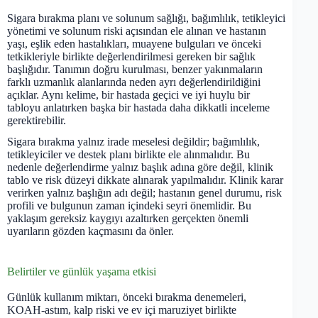
Sigara bırakma planı ve solunum sağlığı, bağımlılık, tetikleyici
yönetimi ve solunum riski açısından ele alınan ve hastanın
yaşı, eşlik eden hastalıkları, muayene bulguları ve önceki
tetkikleriyle birlikte değerlendirilmesi gereken bir sağlık
başlığıdır. Tanımın doğru kurulması, benzer yakınmaların
farklı uzmanlık alanlarında neden ayrı değerlendirildiğini
açıklar. Aynı kelime, bir hastada geçici ve iyi huylu bir
tabloyu anlatırken başka bir hastada daha dikkatli inceleme
gerektirebilir.
Sigara bırakma yalnız irade meselesi değildir; bağımlılık,
tetikleyiciler ve destek planı birlikte ele alınmalıdır. Bu
nedenle değerlendirme yalnız başlık adına göre değil, klinik
tablo ve risk düzeyi dikkate alınarak yapılmalıdır. Klinik karar
verirken yalnız başlığın adı değil; hastanın genel durumu, risk
profili ve bulgunun zaman içindeki seyri önemlidir. Bu
yaklaşım gereksiz kaygıyı azaltırken gerçekten önemli
uyarıların gözden kaçmasını da önler.
Belirtiler ve günlük yaşama etkisi
Günlük kullanım miktarı, önceki bırakma denemeleri,
KOAH-astım, kalp riski ve ev içi maruziyet birlikte