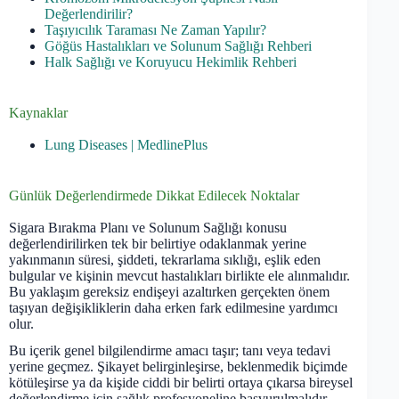
Değerlendirilir?
Taşıyıcılık Taraması Ne Zaman Yapılır?
Göğüs Hastalıkları ve Solunum Sağlığı Rehberi
Halk Sağlığı ve Koruyucu Hekimlik Rehberi
Kaynaklar
Lung Diseases | MedlinePlus
Günlük Değerlendirmede Dikkat Edilecek Noktalar
Sigara Bırakma Planı ve Solunum Sağlığı konusu
değerlendirilirken tek bir belirtiye odaklanmak yerine
yakınmanın süresi, şiddeti, tekrarlama sıklığı, eşlik eden
bulgular ve kişinin mevcut hastalıkları birlikte ele alınmalıdır.
Bu yaklaşım gereksiz endişeyi azaltırken gerçekten önem
taşıyan değişikliklerin daha erken fark edilmesine yardımcı
olur.
Bu içerik genel bilgilendirme amacı taşır; tanı veya tedavi
yerine geçmez. Şikayet belirginleşirse, beklenmedik biçimde
kötüleşirse ya da kişide ciddi bir belirti ortaya çıkarsa bireysel
değerlendirme için sağlık profesyoneline başvurulmalıdır.