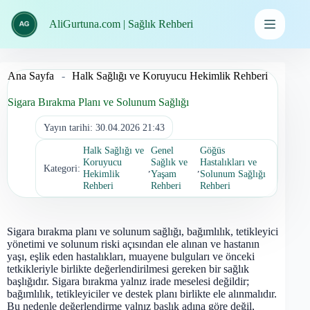
İçeriğe
geç
AliGurtuna.com | Sağlık Rehberi
Ana Sayfa
-
Halk Sağlığı ve Koruyucu Hekimlik Rehberi
Sigara Bırakma Planı ve Solunum Sağlığı
Yayın tarihi:
30.04.2026 21:43
Halk Sağlığı ve
Genel
Göğüs
Koruyucu
Sağlık ve
Hastalıkları ve
Kategori:
,
,
Hekimlik
Yaşam
Solunum Sağlığı
Rehberi
Rehberi
Rehberi
Sigara bırakma planı ve solunum sağlığı, bağımlılık, tetikleyici
yönetimi ve solunum riski açısından ele alınan ve hastanın
yaşı, eşlik eden hastalıkları, muayene bulguları ve önceki
tetkikleriyle birlikte değerlendirilmesi gereken bir sağlık
başlığıdır. Sigara bırakma yalnız irade meselesi değildir;
bağımlılık, tetikleyiciler ve destek planı birlikte ele alınmalıdır.
Bu nedenle değerlendirme yalnız başlık adına göre değil,