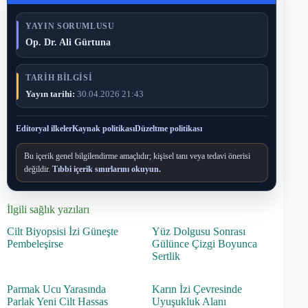
YAYIN SORUMLUSU
Op. Dr. Ali Gürtuna
TARIH BILGISI
Yayın tarihi:
30.04.2026 21:43
Editoryal ilkeler
Kaynak politikası
Düzeltme politikası
Bu içerik genel bilgilendirme amaçlıdır; kişisel tanı veya tedavi önerisi
değildir.
Tıbbi içerik sınırlarını okuyun.
İlgili sağlık yazıları
Cilt Biyopsisi İzi Güneşte
Yüz Dolgusu Sonrası
Pembeleşirse
Gülünce Çizgi Boyunca
Sertlik
Parmak Ucu Yarasında
Karın İzi Çevresinde
Parlak Yeni Cilt Hassas
Uyuşukluk Alanı