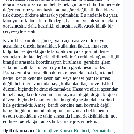
doğru başvuru zamanını belirlemek için önemlidir. Bu nedenle
değerlendirme yalnız başlık adına göre değil, klinik tablo ve
risk düzeyi dikkate alınarak yapılmalıdır. Bu nedenle bu yazı,
konuyu korkutucu bir dille değil; hastanın ve ailesinin hekim
görüşmesine daha hazırlıklı gitmesini sağlayacak klinik bir
çerçeveyle ele alır.
Kızarıklık, kuruluk, güneş, yara açılması ve enfeksiyon
açısından; önceki hastalıklar, kullanılan ilaçlar, muayene
bulguları ve gerektiğinde laboratuvar ya da görüntüleme
sonuçları birlikte değerlendirilmelidir. Gerekli olduğunda ilgili
branşlar arasında koordinasyon kurulması, gereksiz işlem
yükünü azaltırken önemli uyarıların gecikmesini önler.
Radyoterapi sonrası cilt bakımı konusunda hasta için temel
hedef, kendi kendine kesin tanı veya tedavi planı kurmak
değil; belirtileri, zamanlamayı, kullanılan ilaçları ve riskleri
düzenli biçimde hekime aktarmaktır. Hasta ve ailesi açısından
temel amaç, kendi kendine tanı koymak değil; doğru bilgileri
düzenli biçimde hazırlayıp hekim görüşmesini daha verimli
hale getirmektir. Amaç, kendi kendine tanı koymak değil;
hangi bilgilerin önemli olduğunu, ne zaman beklemenin
uygun olmadığını ve takip sırasında hangi değişikliklerin not
edilmesi gerektiğini anlaşılır biçimde göstermektir.
İlgili okumalar:
Onkoloji ve Kanser Rehberi
,
Dermatoloji,