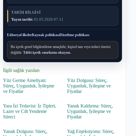
TARIH BILGISI
Yayın tarihi:
01.05.2026 07:11
Editoryal ilkeler
Kaynak politikası
Düzeltme politikası
Bu içerik genel bilgilendirme amaçlıdır; kişisel tanı veya tedavi önerisi
değildir.
Tıbbi içerik sınırlarını okuyun.
İlgili sağlık yazıları
Yüz Germe Ameliyatı:
Yüz Dolgusu: Süreç,
Süreç, Uygunluk, İyileşme
Uygunluk, İyileşme ve
ve Fiyatlar
Fiyatlar
Yara İzi Tedavisi: İz Tipleri,
Yanak Kaldırma: Süreç,
Lazer ve Cilt Yenileme
Uygunluk, İyileşme ve
Süreci
Fiyatlar
Yanak Dolgusu: Süreç,
Yağ Enjeksiyonu: Süreç,