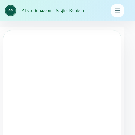
İçeriğe
geç
AliGurtuna.com | Sağlık Rehberi