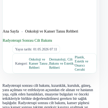
Ana Sayfa
-
Onkoloji ve Kanser Tanısı Rehberi
Radyoterapi Sonrası Cilt Bakımı
Yayın tarihi:
01.05.2026 07:11
Plastik,
Onkoloji ve
Dermatoloji, Cilt
Estetik ve
Kategori:
Kanser Tanısı
,
Bakımı ve Estetik
,
Onarıcı
Rehberi
Rehberi
Cerrahi
Radyoterapi sonrası cilt bakımı, kızarıklık, kuruluk, güneş,
yara açılması ve enfeksiyon açısından ele alınan ve hastanın
yaşı, eşlik eden hastalıkları, muayene bulguları ve önceki
tetkikleriyle birlikte değerlendirilmesi gereken bir sağlık
başlığıdır. Radyoterapi sonrası cilt bakımı, kanser şüphesi
veya kanser sonrası takipte gereksiz kaygıyı azaltmak ve