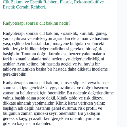
Cilt Bakımı ve Estetik Rehberi
,
Plastik, Rekonstrüktif ve
Estetik Cerrahi Rehberi
.
Radyoterapi sonrası cilt bakımı nedir?
Radyoterapi sonrası cilt bakımı, kızarıklık, kuruluk, güneş,
yara açılması ve enfeksiyon açısından ele alınan ve hastanın
yaşı, eşlik eden hastalıkları, muayene bulguları ve önceki
tetkikleriyle birlikte değerlendirilmesi gereken bir sağlık
başlığıdır. Tanımın doğru kurulması, benzer yakınmaların
farklı uzmanlık alanlarında neden ayrı değerlendirildiğini
açıklar. Aynı kelime, bir hastada geçici ve iyi huylu bir
tabloyu anlatırken başka bir hastada daha dikkatli inceleme
gerektirebilir.
Radyoterapi sonrası cilt bakımı, kanser şüphesi veya kanser
sonrası takipte gereksiz kaygıyı azaltmak ve doğru başvuru
zamanını belirlemek için önemlidir. Bu nedenle değerlendirme
yalnız başlık adına göre değil, klinik tablo ve risk düzeyi
dikkate alınarak yapılmalıdır. Klinik karar verirken yalnız
başlığın adı değil; hastanın genel durumu, risk profili ve
bulgunun zaman içindeki seyri önemlidir. Bu yaklaşım
gereksiz kaygıyı azaltırken gerçekten önemli uyarıların
gözden kaçmasını da önler.