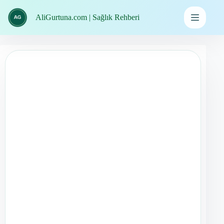
İçeriğe
geç
AliGurtuna.com | Sağlık Rehberi