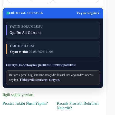
Yayın bilgileri
EDITORYAL ŞEFFAFLIK
YAYIN SORUMLUSU
Op. Dr. Ali Gürtuna
TARIH BILGISI
Yayın tarihi:
09.05.2026 11:06
Editoryal ilkeler
Kaynak politikası
Düzeltme politikası
Bu içerik genel bilgilendirme amaçlıdır; kişisel tanı veya tedavi önerisi
değildir.
Tıbbi içerik sınırlarını okuyun.
İlgili sağlık yazıları
Prostat Takibi Nasıl Yapılır?
Kronik Prostatit Belirtileri
Nelerdir?