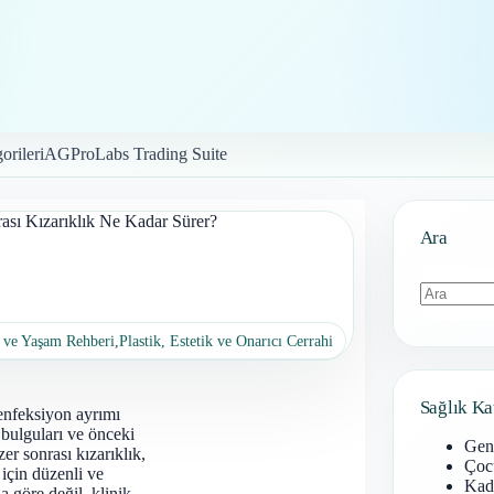
orileri
AGProLabs Trading Suite
ası Kızarıklık Ne Kadar Sürer?
Ara
Sonuç
 ve Yaşam Rehberi
,
Plastik, Estetik ve Onarıcı Cerrahi
bulunamad
Sağlık Ka
 enfeksiyon ayrımı
 bulguları ve önceki
Gen
zer sonrası kızarıklık,
Çoc
i için düzenli ve
Kadı
a göre değil, klinik