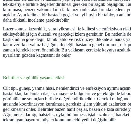
tetkikleriyle birlikte değerlendirilmesi gereken bir sağlık başlığıdır. 
kurulması, benzer yakınmaların farklı uzmanlık alanlarında neden ayrı
açıklar. Aynı kelime, bir hastada geçici ve iyi huylu bir tabloyu anlatı
daha dikkatli inceleme gerektirebilir.
Lazer sonrası kızarıklık, yara iyileşmesi, iz kalitesi ve enfeksiyon riski
etkileyebildiği için düzenli ve gerçekçi izlem gerektirir. Bu nedenle 
başlık adına göre değil, klinik tablo ve risk düzeyi dikkate alınarak ya
karar verirken yalnız başlığın adı değil; hastanın genel durumu, risk p
zaman içindeki seyri önemlidir. Bu yaklaşım gereksiz kaygıyı azaltır
uyarıların gözden kaçmasını da önler.
Belirtiler ve günlük yaşama etkisi
Cilt tipi, güneş, yanma hissi, nemlendirici ve enfeksiyon ayrımı açısı
hastalıklar, kullanılan ilaçlar, muayene bulguları ve gerektiğinde labo
görüntüleme sonuçları birlikte değerlendirilmelidir. Gerekli olduğunda 
arasında koordinasyon kurulması, gereksiz işlem yükünü azaltırken ön
gecikmesini önler. Belirtiler bazen hafif başlar, bazen de kısa sürede y
Ağrı, nefes darlığı, halsizlik, uyku bölünmesi, iştah azalması, hareket k
tekrarlayan başvuru ihtiyacı konunun ciddiyetini değiştirebilir.