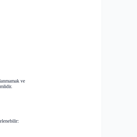
ullanmamak ve
mlidir.
lenebilir: