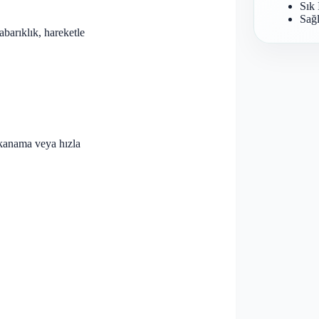
Sık 
Sağl
 kabarıklık, hareketle
 kanama veya hızla