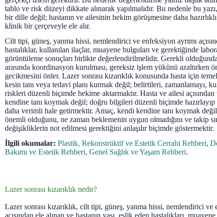
tablo ve risk düzeyi dikkate alınarak yapılmalıdır. Bu nedenle bu ya
bir dille değil; hastanın ve ailesinin hekim görüşmesine daha hazırlıkl
klinik bir çerçeveyle ele alır.
Cilt tipi, güneş, yanma hissi, nemlendirici ve enfeksiyon ayrımı açısı
hastalıklar, kullanılan ilaçlar, muayene bulguları ve gerektiğinde labo
görüntüleme sonuçları birlikte değerlendirilmelidir. Gerekli olduğunda 
arasında koordinasyon kurulması, gereksiz işlem yükünü azaltırken ön
gecikmesini önler. Lazer sonrası kızarıklık konusunda hasta için teme
kesin tanı veya tedavi planı kurmak değil; belirtileri, zamanlamayı, kul
riskleri düzenli biçimde hekime aktarmaktır. Hasta ve ailesi açısında
kendine tanı koymak değil; doğru bilgileri düzenli biçimde hazırlayı
daha verimli hale getirmektir. Amaç, kendi kendine tanı koymak değil;
önemli olduğunu, ne zaman beklemenin uygun olmadığını ve takip sı
değişikliklerin not edilmesi gerektiğini anlaşılır biçimde göstermektir.
İlgili okumalar:
Plastik, Rekonstrüktif ve Estetik Cerrahi Rehberi
,
De
Bakımı ve Estetik Rehberi
,
Genel Sağlık ve Yaşam Rehberi
.
Lazer sonrası kızarıklık nedir?
Lazer sonrası kızarıklık, cilt tipi, güneş, yanma hissi, nemlendirici ve
açısından ele alınan ve hastanın yaşı, eşlik eden hastalıkları, muayene