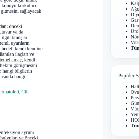
Kal
zı, konuyu korkutucu
Ağız
ı gitmesini sağlayacak
Diy
Gast
Derm
ndan; önceki
Ürol
ratuvar ya da
Nöro
ilgili branşlar
Vita
emli uyarıların
Tüm
l hedef, kendi kendine
lanılan ilaçları ve
n temel amaç, kendi
p hekim görüşmesini
 hangi bilgilerin
Popüler S
rasında hangi
Haf
rmatoloji, Cilt
Ovu
Pers
Gün
Vüc
Yen
HOM
Tüm
 enfeksiyon ayrımı
 bulguları ve önceki