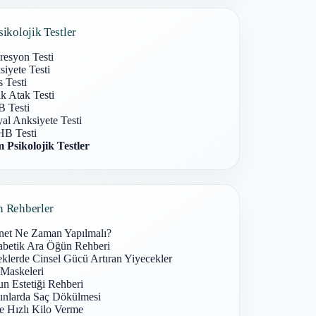
sikolojik Testler
resyon Testi
iyete Testi
s Testi
k Atak Testi
 Testi
al Anksiyete Testi
B Testi
 Psikolojik Testler
n Rehberler
net Ne Zaman Yapılmalı?
abetik Ara Öğün Rehberi
klerde Cinsel Gücü Artıran Yiyecekler
 Maskeleri
n Estetiği Rehberi
ınlarda Saç Dökülmesi
e Hızlı Kilo Verme