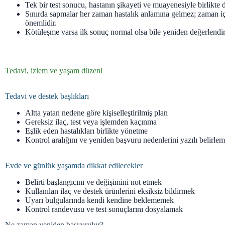
Tek bir test sonucu, hastanın şikayeti ve muayenesiyle birlikte d
Sınırda sapmalar her zaman hastalık anlamına gelmez; zaman i
önemlidir.
Kötüleşme varsa ilk sonuç normal olsa bile yeniden değerlendir
Tedavi, izlem ve yaşam düzeni
Tedavi ve destek başlıkları
Altta yatan nedene göre kişiselleştirilmiş plan
Gereksiz ilaç, test veya işlemden kaçınma
Eşlik eden hastalıkları birlikte yönetme
Kontrol aralığını ve yeniden başvuru nedenlerini yazılı belirle
Evde ve günlük yaşamda dikkat edilecekler
Belirti başlangıcını ve değişimini not etmek
Kullanılan ilaç ve destek ürünlerini eksiksiz bildirmek
Uyarı bulgularında kendi kendine beklememek
Kontrol randevusu ve test sonuçlarını dosyalamak
Ne zaman yeniden başvurulur?