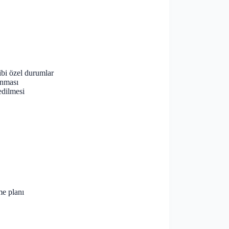
ibi özel durumlar
anması
edilmesi
me planı