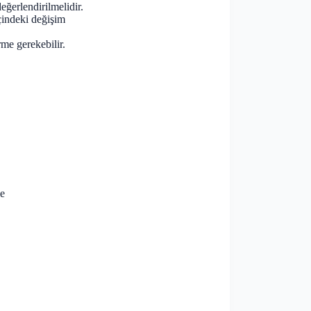
eğerlendirilmelidir.
çindeki değişim
me gerekebilir.
me