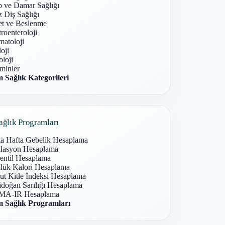
p ve Damar Sağlığı
 Diş Sağlığı
et ve Beslenme
roenteroloji
atoloji
oji
loji
minler
 Sağlık Kategorileri
ağlık Programları
ta Hafta Gebelik Hesaplama
lasyon Hesaplama
entil Hesaplama
lük Kalori Hesaplama
ut Kitle İndeksi Hesaplama
idoğan Sarılığı Hesaplama
A-IR Hesaplama
 Sağlık Programları