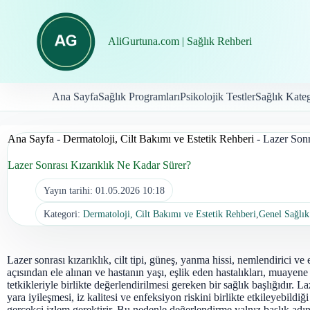
İçeriğe
geç
AliGurtuna.com | Sağlık Rehberi
Ana Sayfa
Sağlık Programları
Psikolojik Testler
Sağlık Kateg
Ana Sayfa
-
Dermatoloji, Cilt Bakımı ve Estetik Rehberi
-
Lazer Sonr
Lazer Sonrası Kızarıklık Ne Kadar Sürer?
Yayın tarihi:
01.05.2026 10:18
Kategori:
Dermatoloji, Cilt Bakımı ve Estetik Rehberi
,
Genel Sağlık
Lazer sonrası kızarıklık, cilt tipi, güneş, yanma hissi, nemlendirici ve
açısından ele alınan ve hastanın yaşı, eşlik eden hastalıkları, muayene
tetkikleriyle birlikte değerlendirilmesi gereken bir sağlık başlığıdır. La
yara iyileşmesi, iz kalitesi ve enfeksiyon riskini birlikte etkileyebildiğ
gerçekçi izlem gerektirir. Bu nedenle değerlendirme yalnız başlık adın