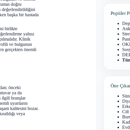
Tanımın doğru
 değerlendirildiğini
Popüler P
rken başka bir hastada
Dep
Anks
ni birlikte
Stre
değerlendirme yalnız
Pani
pılmalıdır. Klinik
OKB
rofili ve bulgunun
Sosy
ken gerçekten önemli
DEH
Tüm
Öne Çıka
ndan; önceki
ratuvar ya da
Sün
ilgili branşlar
Diy
emli uyarıların
Erke
aşam kalitesini bozar.
Cilt
ısıtlılığı veya
Buru
Kad
Evd