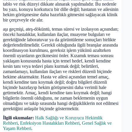
tablo ve risk düzeyi dikkate alınarak yapılmalıdır. Bu nedenle
bu yazı, konuyu korkutucu bir dille değil; hastanın ve ailesinin
hekim görüşmesine daha hazırlıklı gitmesini sağlayacak klinik
bir çerçeveyle ele alır.
aşı geçmişi, ateş-döküntü, temas süresi ve izolasyon açısından;
önceki hastalıklar, kullanılan ilaçlar, muayene bulguları ve
gerektiğinde laboratuvar ya da görüntüleme sonuçları birlikte
değerlendirilmelidir. Gerekli olduğunda ilgili branşlar arasında
koordinasyon kurulması, gereksiz işlem yükünü azaltırken
önemli uyarıların gecikmesini önler. Kızamık teması sonrası
yaklaşım konusunda hasta için temel hedef, kendi kendine
kesin tanı veya tedavi planı kurmak değil; belirtileri,
zamanlamayı, kullanılan ilaçları ve riskleri düzenli biçimde
hekime aktarmaktır. Hasta ve ailesi açısından temel amaç,
kendi kendine tanı koymak değil; doğru bilgileri düzenli
biçimde hazırlayıp hekim görüşmesini daha verimli hale
getirmektir. Amaç, kendi kendine tanı koymak değil; hangi
bilgilerin önemli olduğunu, ne zaman beklemenin uygun
olmadığını ve takip sırasında hangi değişikliklerin not edilmesi
gerektiğini anlaşılır biçimde göstermektir.
İlgili okumalar:
Halk Sağlığı ve Koruyucu Hekimlik
Rehberi
,
Enfeksiyon Hastalıkları Rehberi
,
Genel Sağlık ve
Yaşam Rehberi
.