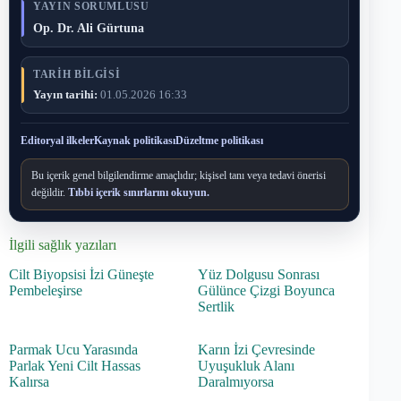
YAYIN SORUMLUSU
Op. Dr. Ali Gürtuna
TARIH BILGISI
Yayın tarihi:
01.05.2026 16:33
Editoryal ilkeler
Kaynak politikası
Düzeltme politikası
Bu içerik genel bilgilendirme amaçlıdır; kişisel tanı veya tedavi önerisi
değildir.
Tıbbi içerik sınırlarını okuyun.
İlgili sağlık yazıları
Cilt Biyopsisi İzi Güneşte
Yüz Dolgusu Sonrası
Pembeleşirse
Gülünce Çizgi Boyunca
Sertlik
Parmak Ucu Yarasında
Karın İzi Çevresinde
Parlak Yeni Cilt Hassas
Uyuşukluk Alanı
Kalırsa
Daralmıyorsa