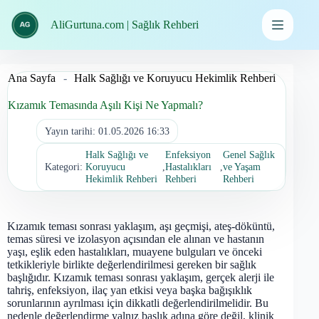
İçeriğe
geç
AliGurtuna.com | Sağlık Rehberi
Ana Sayfa
-
Halk Sağlığı ve Koruyucu Hekimlik Rehberi
Kızamık Temasında Aşılı Kişi Ne Yapmalı?
Yayın tarihi:
01.05.2026 16:33
Halk Sağlığı ve
Enfeksiyon
Genel Sağlık
Kategori:
Koruyucu
,
Hastalıkları
,
ve Yaşam
Hekimlik Rehberi
Rehberi
Rehberi
Kızamık teması sonrası yaklaşım, aşı geçmişi, ateş-döküntü,
temas süresi ve izolasyon açısından ele alınan ve hastanın
yaşı, eşlik eden hastalıkları, muayene bulguları ve önceki
tetkikleriyle birlikte değerlendirilmesi gereken bir sağlık
başlığıdır. Kızamık teması sonrası yaklaşım, gerçek alerji ile
tahriş, enfeksiyon, ilaç yan etkisi veya başka bağışıklık
sorunlarının ayrılması için dikkatli değerlendirilmelidir. Bu
nedenle değerlendirme yalnız başlık adına göre değil, klinik