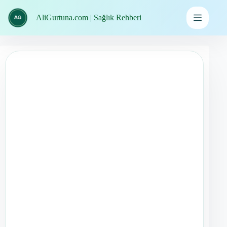
İçeriğe
geç
AliGurtuna.com | Sağlık Rehberi