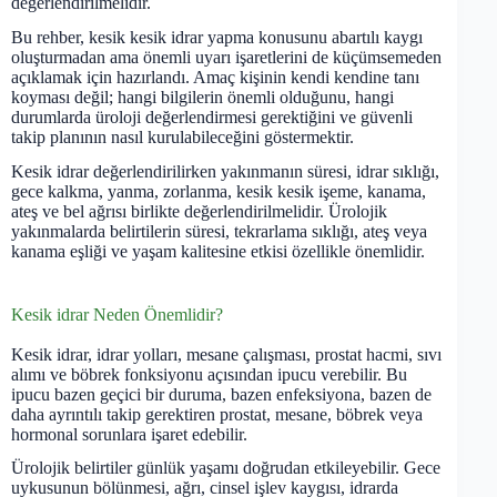
değerlendirilmelidir.
Bu rehber, kesik kesik idrar yapma konusunu abartılı kaygı
oluşturmadan ama önemli uyarı işaretlerini de küçümsemeden
açıklamak için hazırlandı. Amaç kişinin kendi kendine tanı
koyması değil; hangi bilgilerin önemli olduğunu, hangi
durumlarda üroloji değerlendirmesi gerektiğini ve güvenli
takip planının nasıl kurulabileceğini göstermektir.
Kesik idrar değerlendirilirken yakınmanın süresi, idrar sıklığı,
gece kalkma, yanma, zorlanma, kesik kesik işeme, kanama,
ateş ve bel ağrısı birlikte değerlendirilmelidir. Ürolojik
yakınmalarda belirtilerin süresi, tekrarlama sıklığı, ateş veya
kanama eşliği ve yaşam kalitesine etkisi özellikle önemlidir.
Kesik idrar Neden Önemlidir?
Kesik idrar, idrar yolları, mesane çalışması, prostat hacmi, sıvı
alımı ve böbrek fonksiyonu açısından ipucu verebilir. Bu
ipucu bazen geçici bir duruma, bazen enfeksiyona, bazen de
daha ayrıntılı takip gerektiren prostat, mesane, böbrek veya
hormonal sorunlara işaret edebilir.
Ürolojik belirtiler günlük yaşamı doğrudan etkileyebilir. Gece
uykusunun bölünmesi, ağrı, cinsel işlev kaygısı, idrarda