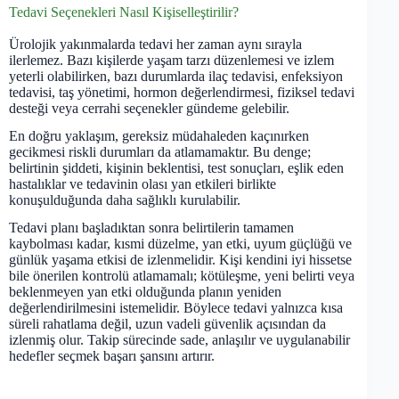
Tedavi Seçenekleri Nasıl Kişiselleştirilir?
Ürolojik yakınmalarda tedavi her zaman aynı sırayla
ilerlemez. Bazı kişilerde yaşam tarzı düzenlemesi ve izlem
yeterli olabilirken, bazı durumlarda ilaç tedavisi, enfeksiyon
tedavisi, taş yönetimi, hormon değerlendirmesi, fiziksel tedavi
desteği veya cerrahi seçenekler gündeme gelebilir.
En doğru yaklaşım, gereksiz müdahaleden kaçınırken
gecikmesi riskli durumları da atlamamaktır. Bu denge;
belirtinin şiddeti, kişinin beklentisi, test sonuçları, eşlik eden
hastalıklar ve tedavinin olası yan etkileri birlikte
konuşulduğunda daha sağlıklı kurulabilir.
Tedavi planı başladıktan sonra belirtilerin tamamen
kaybolması kadar, kısmi düzelme, yan etki, uyum güçlüğü ve
günlük yaşama etkisi de izlenmelidir. Kişi kendini iyi hissetse
bile önerilen kontrolü atlamamalı; kötüleşme, yeni belirti veya
beklenmeyen yan etki olduğunda planın yeniden
değerlendirilmesini istemelidir. Böylece tedavi yalnızca kısa
süreli rahatlama değil, uzun vadeli güvenlik açısından da
izlenmiş olur. Takip sürecinde sade, anlaşılır ve uygulanabilir
hedefler seçmek başarı şansını artırır.