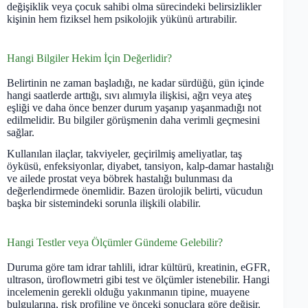
değişiklik veya çocuk sahibi olma sürecindeki belirsizlikler
kişinin hem fiziksel hem psikolojik yükünü artırabilir.
Hangi Bilgiler Hekim İçin Değerlidir?
Belirtinin ne zaman başladığı, ne kadar sürdüğü, gün içinde
hangi saatlerde arttığı, sıvı alımıyla ilişkisi, ağrı veya ateş
eşliği ve daha önce benzer durum yaşanıp yaşanmadığı not
edilmelidir. Bu bilgiler görüşmenin daha verimli geçmesini
sağlar.
Kullanılan ilaçlar, takviyeler, geçirilmiş ameliyatlar, taş
öyküsü, enfeksiyonlar, diyabet, tansiyon, kalp-damar hastalığı
ve ailede prostat veya böbrek hastalığı bulunması da
değerlendirmede önemlidir. Bazen ürolojik belirti, vücudun
başka bir sistemindeki sorunla ilişkili olabilir.
Hangi Testler veya Ölçümler Gündeme Gelebilir?
Duruma göre tam idrar tahlili, idrar kültürü, kreatinin, eGFR,
ultrason, üroflowmetri gibi test ve ölçümler istenebilir. Hangi
incelemenin gerekli olduğu yakınmanın tipine, muayene
bulgularına, risk profiline ve önceki sonuçlara göre değişir.