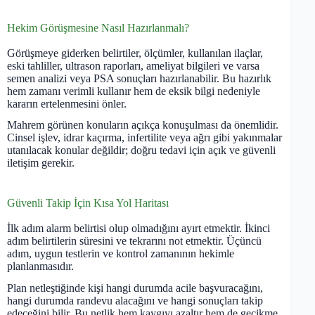
Hekim Görüşmesine Nasıl Hazırlanmalı?
Görüşmeye giderken belirtiler, ölçümler, kullanılan ilaçlar,
eski tahliller, ultrason raporları, ameliyat bilgileri ve varsa
semen analizi veya PSA sonuçları hazırlanabilir. Bu hazırlık
hem zamanı verimli kullanır hem de eksik bilgi nedeniyle
kararın ertelenmesini önler.
Mahrem görünen konuların açıkça konuşulması da önemlidir.
Cinsel işlev, idrar kaçırma, infertilite veya ağrı gibi yakınmalar
utanılacak konular değildir; doğru tedavi için açık ve güvenli
iletişim gerekir.
Güvenli Takip İçin Kısa Yol Haritası
İlk adım alarm belirtisi olup olmadığını ayırt etmektir. İkinci
adım belirtilerin süresini ve tekrarını not etmektir. Üçüncü
adım, uygun testlerin ve kontrol zamanının hekimle
planlanmasıdır.
Plan netleştiğinde kişi hangi durumda acile başvuracağını,
hangi durumda randevu alacağını ve hangi sonuçları takip
edeceğini bilir. Bu netlik hem kaygıyı azaltır hem de gecikme