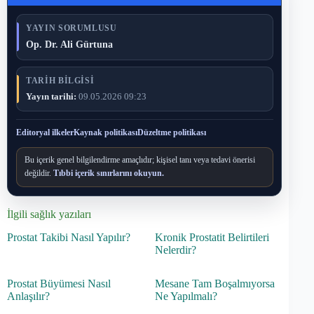
YAYIN SORUMLUSU
Op. Dr. Ali Gürtuna
TARIH BILGISI
Yayın tarihi:
09.05.2026 09:23
Editoryal ilkeler
Kaynak politikası
Düzeltme politikası
Bu içerik genel bilgilendirme amaçlıdır; kişisel tanı veya tedavi önerisi
değildir.
Tıbbi içerik sınırlarını okuyun.
İlgili sağlık yazıları
Prostat Takibi Nasıl Yapılır?
Kronik Prostatit Belirtileri
Nelerdir?
Prostat Büyümesi Nasıl
Mesane Tam Boşalmıyorsa
Anlaşılır?
Ne Yapılmalı?