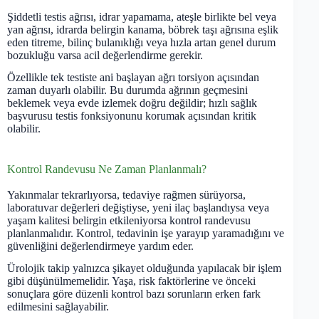
Şiddetli testis ağrısı, idrar yapamama, ateşle birlikte bel veya
yan ağrısı, idrarda belirgin kanama, böbrek taşı ağrısına eşlik
eden titreme, bilinç bulanıklığı veya hızla artan genel durum
bozukluğu varsa acil değerlendirme gerekir.
Özellikle tek testiste ani başlayan ağrı torsiyon açısından
zaman duyarlı olabilir. Bu durumda ağrının geçmesini
beklemek veya evde izlemek doğru değildir; hızlı sağlık
başvurusu testis fonksiyonunu korumak açısından kritik
olabilir.
Kontrol Randevusu Ne Zaman Planlanmalı?
Yakınmalar tekrarlıyorsa, tedaviye rağmen sürüyorsa,
laboratuvar değerleri değiştiyse, yeni ilaç başlandıysa veya
yaşam kalitesi belirgin etkileniyorsa kontrol randevusu
planlanmalıdır. Kontrol, tedavinin işe yarayıp yaramadığını ve
güvenliğini değerlendirmeye yardım eder.
Ürolojik takip yalnızca şikayet olduğunda yapılacak bir işlem
gibi düşünülmemelidir. Yaşa, risk faktörlerine ve önceki
sonuçlara göre düzenli kontrol bazı sorunların erken fark
edilmesini sağlayabilir.