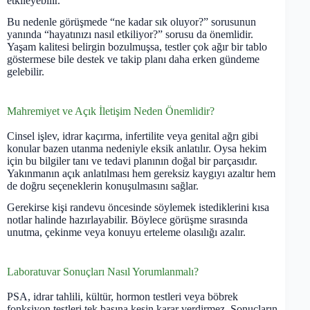
etkileyebilir.
Bu nedenle görüşmede “ne kadar sık oluyor?” sorusunun
yanında “hayatınızı nasıl etkiliyor?” sorusu da önemlidir.
Yaşam kalitesi belirgin bozulmuşsa, testler çok ağır bir tablo
göstermese bile destek ve takip planı daha erken gündeme
gelebilir.
Mahremiyet ve Açık İletişim Neden Önemlidir?
Cinsel işlev, idrar kaçırma, infertilite veya genital ağrı gibi
konular bazen utanma nedeniyle eksik anlatılır. Oysa hekim
için bu bilgiler tanı ve tedavi planının doğal bir parçasıdır.
Yakınmanın açık anlatılması hem gereksiz kaygıyı azaltır hem
de doğru seçeneklerin konuşulmasını sağlar.
Gerekirse kişi randevu öncesinde söylemek istediklerini kısa
notlar halinde hazırlayabilir. Böylece görüşme sırasında
unutma, çekinme veya konuyu erteleme olasılığı azalır.
Laboratuvar Sonuçları Nasıl Yorumlanmalı?
PSA, idrar tahlili, kültür, hormon testleri veya böbrek
fonksiyon testleri tek başına kesin karar verdirmez. Sonuçların