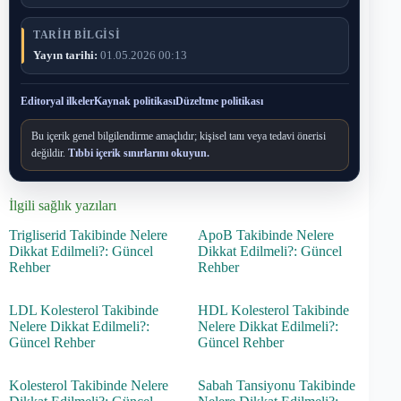
TARIH BILGISI
Yayın tarihi:
01.05.2026 00:13
Editoryal ilkeler
Kaynak politikası
Düzeltme politikası
Bu içerik genel bilgilendirme amaçlıdır; kişisel tanı veya tedavi önerisi
değildir.
Tıbbi içerik sınırlarını okuyun.
İlgili sağlık yazıları
Trigliserid Takibinde Nelere
ApoB Takibinde Nelere
Dikkat Edilmeli?: Güncel
Dikkat Edilmeli?: Güncel
Rehber
Rehber
LDL Kolesterol Takibinde
HDL Kolesterol Takibinde
Nelere Dikkat Edilmeli?:
Nelere Dikkat Edilmeli?:
Güncel Rehber
Güncel Rehber
Kolesterol Takibinde Nelere
Sabah Tansiyonu Takibinde