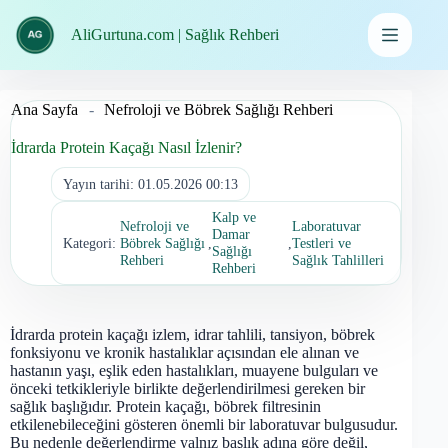
İçeriğe
geç
AliGurtuna.com | Sağlık Rehberi
Ana Sayfa
-
Nefroloji ve Böbrek Sağlığı Rehberi
İdrarda Protein Kaçağı Nasıl İzlenir?
Yayın tarihi:
01.05.2026 00:13
Kalp ve
Nefroloji ve
Laboratuvar
Damar
Kategori:
Böbrek Sağlığı
,
,
Testleri ve
Sağlığı
Rehberi
Sağlık Tahlilleri
Rehberi
İdrarda protein kaçağı izlem, idrar tahlili, tansiyon, böbrek
fonksiyonu ve kronik hastalıklar açısından ele alınan ve
hastanın yaşı, eşlik eden hastalıkları, muayene bulguları ve
önceki tetkikleriyle birlikte değerlendirilmesi gereken bir
sağlık başlığıdır. Protein kaçağı, böbrek filtresinin
etkilenebileceğini gösteren önemli bir laboratuvar bulgusudur.
Bu nedenle değerlendirme yalnız başlık adına göre değil,