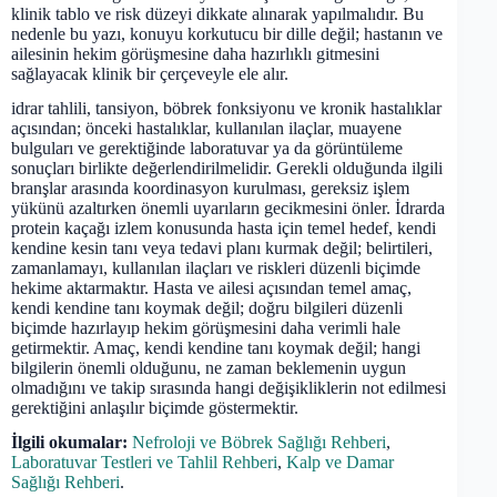
klinik tablo ve risk düzeyi dikkate alınarak yapılmalıdır. Bu
nedenle bu yazı, konuyu korkutucu bir dille değil; hastanın ve
ailesinin hekim görüşmesine daha hazırlıklı gitmesini
sağlayacak klinik bir çerçeveyle ele alır.
idrar tahlili, tansiyon, böbrek fonksiyonu ve kronik hastalıklar
açısından; önceki hastalıklar, kullanılan ilaçlar, muayene
bulguları ve gerektiğinde laboratuvar ya da görüntüleme
sonuçları birlikte değerlendirilmelidir. Gerekli olduğunda ilgili
branşlar arasında koordinasyon kurulması, gereksiz işlem
yükünü azaltırken önemli uyarıların gecikmesini önler. İdrarda
protein kaçağı izlem konusunda hasta için temel hedef, kendi
kendine kesin tanı veya tedavi planı kurmak değil; belirtileri,
zamanlamayı, kullanılan ilaçları ve riskleri düzenli biçimde
hekime aktarmaktır. Hasta ve ailesi açısından temel amaç,
kendi kendine tanı koymak değil; doğru bilgileri düzenli
biçimde hazırlayıp hekim görüşmesini daha verimli hale
getirmektir. Amaç, kendi kendine tanı koymak değil; hangi
bilgilerin önemli olduğunu, ne zaman beklemenin uygun
olmadığını ve takip sırasında hangi değişikliklerin not edilmesi
gerektiğini anlaşılır biçimde göstermektir.
İlgili okumalar:
Nefroloji ve Böbrek Sağlığı Rehberi
,
Laboratuvar Testleri ve Tahlil Rehberi
,
Kalp ve Damar
Sağlığı Rehberi
.