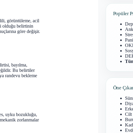
Popüler P
ili, görüntüleme, acil
Dep
 olduğu belirtinin
Anks
nuçlarına göre değişir.
Stre
Pani
OKB
Sosy
DEH
Tüm
irtisi, bayılma,
ldir. Bu belirtiler
veya randevu bekleme
Öne Çıka
Sün
Diy
Erke
Cilt
tres, uyku bozukluğu,
Buru
ya mekanik zorlanmalar
Kad
Evd