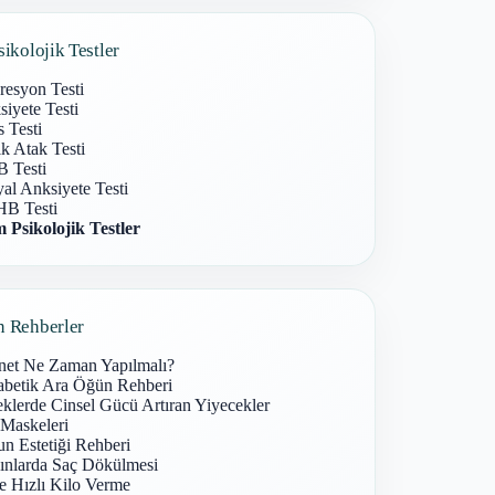
sikolojik Testler
resyon Testi
iyete Testi
s Testi
k Atak Testi
 Testi
al Anksiyete Testi
B Testi
 Psikolojik Testler
n Rehberler
net Ne Zaman Yapılmalı?
abetik Ara Öğün Rehberi
klerde Cinsel Gücü Artıran Yiyecekler
 Maskeleri
n Estetiği Rehberi
ınlarda Saç Dökülmesi
e Hızlı Kilo Verme