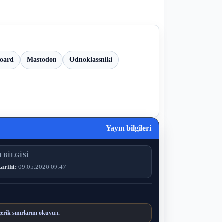
board
Mastodon
Odnoklassniki
Yayın bilgileri
 BILGISI
tarihi:
09.05.2026 09:47
çerik sınırlarını okuyun.