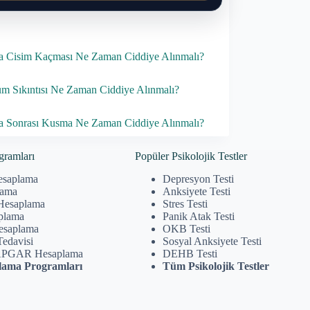
 Cisim Kaçması Ne Zaman Ciddiye Alınmalı?
m Sıkıntısı Ne Zaman Ciddiye Alınmalı?
 Sonrası Kusma Ne Zaman Ciddiye Alınmalı?
gramları
Popüler Psikolojik Testler
esaplama
Depresyon Testi
lama
Anksiyete Testi
Hesaplama
Stres Testi
plama
Panik Atak Testi
Hesaplama
OKB Testi
Tedavisi
Sosyal Anksiyete Testi
APGAR Hesaplama
DEHB Testi
ama Programları
Tüm Psikolojik Testler