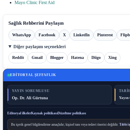
Mayo Clinic First Aid
Sağlık Rehberini Paylaşın
WhatsApp
Facebook
X
LinkedIn
Pinterest
Flip
Diğer paylaşım seçenekleri
Reddit
Gmail
Blogger
Hatena
Diigo
Xing
EDITORYAL ŞEFFAFLIK
YAYIN SORUMLUSU
TARIH
Op. Dr. Ali Gürtuna
Yayın 
Editoryal ilkeler
Kaynak politikası
Düzeltme politikası
Bu içerik genel bilgilendirme amaçlıdır; kişisel tanı veya tedavi önerisi değildir.
Tıbbi i