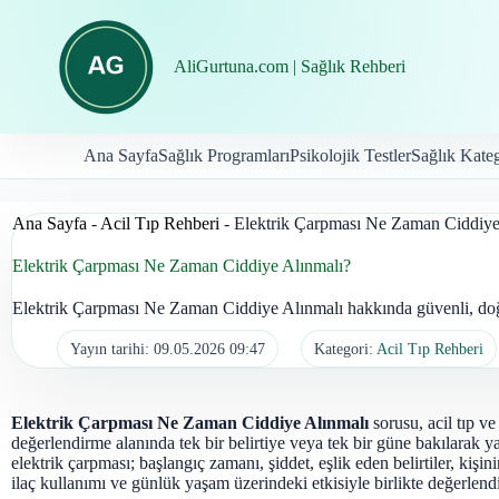
İçeriğe
geç
AliGurtuna.com | Sağlık Rehberi
Ana Sayfa
Sağlık Programları
Psikolojik Testler
Sağlık Kateg
Ana Sayfa
-
Acil Tıp Rehberi
-
Elektrik Çarpması Ne Zaman Ciddiye
Elektrik Çarpması Ne Zaman Ciddiye Alınmalı?
Elektrik Çarpması Ne Zaman Ciddiye Alınmalı hakkında güvenli, doğal
Yayın tarihi:
09.05.2026 09:47
Kategori:
Acil Tıp Rehberi
Elektrik Çarpması Ne Zaman Ciddiye Alınmalı
sorusu, acil tıp ve
değerlendirme alanında tek bir belirtiye veya tek bir güne bakılarak y
elektrik çarpması; başlangıç zamanı, şiddet, eşlik eden belirtiler, kişinin
ilaç kullanımı ve günlük yaşam üzerindeki etkisiyle birlikte değerlendi