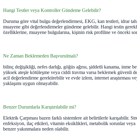
Hangi Testler veya Kontroller Gündeme Gelebilir?
Duruma göre vital bulgu değerlendirmesi, EKG, kan testleri, idrar tahl
muayene gibi değerlendirmeler gündeme gelebilir. Hangi testin gerekli
özelliklerine, muayene bulgularına, kişinin risk profiline ve önceki so
Ne Zaman Beklemeden Başvurulmalı?
bilinç değişikliği, nefes darlığı, göğüs ağrısı, şiddetli kanama, inme bel
yüksek ateşle kötüleşme veya ciddi travma varsa beklemek güvenli deği
acil değerlendirme gerektirebilir ve evde izlem, internet araştırması 
yaklaşımı uygun olmayabilir.
Benzer Durumlarla Karıştırılabilir mi?
Elektrik Çarpması bazen farklı sistemlere ait belirtilerle karışabilir. S
enfeksiyon, ilaç etkileri, vitamin eksiklikleri, metabolik sorunlar ve
benzer yakınmalara neden olabilir.