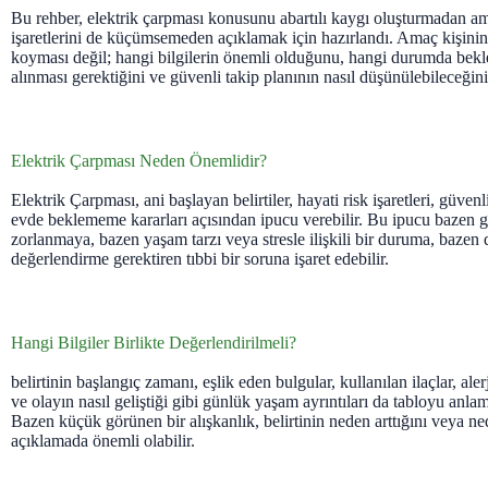
Bu rehber, elektrik çarpması konusunu abartılı kaygı oluşturmadan a
işaretlerini de küçümsemeden açıklamak için hazırlandı. Amaç kişinin
koyması değil; hangi bilgilerin önemli olduğunu, hangi durumda bekl
alınması gerektiğini ve güvenli takip planının nasıl düşünülebileceğini
Elektrik Çarpması Neden Önemlidir?
Elektrik Çarpması, ani başlayan belirtiler, hayati risk işaretleri, güve
evde beklememe kararları açısından ipucu verebilir. Bu ipucu bazen ge
zorlanmaya, bazen yaşam tarzı veya stresle ilişkili bir duruma, bazen d
değerlendirme gerektiren tıbbi bir soruna işaret edebilir.
Hangi Bilgiler Birlikte Değerlendirilmeli?
belirtinin başlangıç zamanı, eşlik eden bulgular, kullanılan ilaçlar, alerj
ve olayın nasıl geliştiği gibi günlük yaşam ayrıntıları da tabloyu anlama
Bazen küçük görünen bir alışkanlık, belirtinin neden arttığını veya ne
açıklamada önemli olabilir.