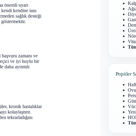
Kal
ma önemli uyarı
Ağız
 kendi kendine tanı
Diy
emeden sağlık desteği
Gast
 göstermektir.
Derm
Ürol
Nöro
Vita
Tüm
nli başvuru zamanı ve
çici ve iyi huylu bir
e daha ayrıntılı
Popüler S
Haf
Ovu
Pers
Gün
iler, kronik hastalıklar
Vüc
yı kolaylaştırır.
Yen
den tekrarladığını
HOM
Tüm