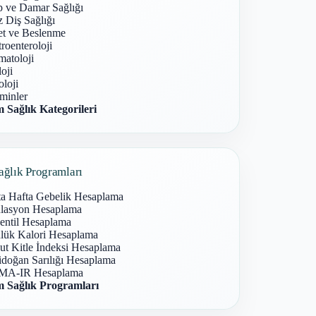
p ve Damar Sağlığı
 Diş Sağlığı
et ve Beslenme
roenteroloji
atoloji
oji
loji
minler
 Sağlık Kategorileri
ağlık Programları
ta Hafta Gebelik Hesaplama
lasyon Hesaplama
entil Hesaplama
lük Kalori Hesaplama
ut Kitle İndeksi Hesaplama
idoğan Sarılığı Hesaplama
A-IR Hesaplama
 Sağlık Programları