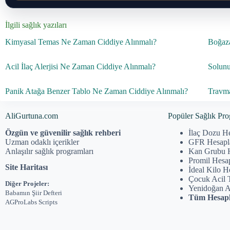
İlgili sağlık yazıları
Kimyasal Temas Ne Zaman Ciddiye Alınmalı?
Boğaza
Acil İlaç Alerjisi Ne Zaman Ciddiye Alınmalı?
Solunu
Panik Atağa Benzer Tablo Ne Zaman Ciddiye Alınmalı?
Travma
AliGurtuna.com
Popüler Sağlık Pro
Özgün ve güvenilir sağlık rehberi
İlaç Dozu H
Uzman odaklı içerikler
GFR Hesap
Anlaşılır sağlık programları
Kan Grubu 
Promil Hesa
Site Haritası
İdeal Kilo 
Çocuk Acil 
Diğer Projeler:
Yenidoğan 
Babamın Şiir Defteri
Tüm Hesapl
AGProLabs Scripts