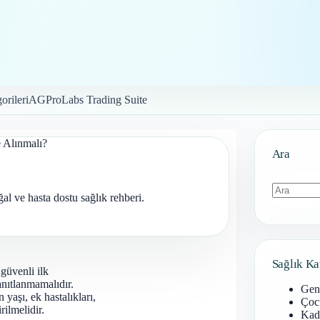
orileri
AGProLabs Trading Suite
 Alınmalı?
Ara
 ve hasta dostu sağlık rehberi.
Sonuç
bulunamad
Sağlık Ka
 güvenli ilk
anıtlanmamalıdır.
Gen
 yaşı, ek hastalıkları,
Çoc
rilmelidir.
Kadı