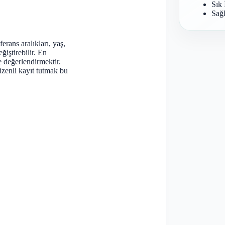
Sık 
Sağl
rans aralıkları, yaş,
ğiştirebilir. En
e değerlendirmektir.
zenli kayıt tutmak bu