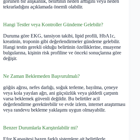
görünen bir alışkanlık, belirtinin neden arttığını veya neden
tekrarladığını açıklamada önemli olabilir.
Hangi Testler veya Kontroller Gündeme Gelebilir?
Duruma göre EKG, tansiyon takibi, lipid profili, HbA1c,
kreatinin, troponin gibi değerlendirmeler gündeme gelebilir.
Hangi testin gerekli olduğu belirtinin özelliklerine, muayene
bulgularına, kişinin risk profiline ve önceki sonuçlarına göre
değişir.
Ne Zaman Beklemeden Başvurulmalı?
göğüs ağrısı, nefes darlığı, soğuk terleme, bayılma, çeneye
veya kola yayılan ağrı, ani güçsüzlük veya şiddetli çarpıntı
varsa beklemek güvenli değildir. Bu belirtiler acil
değerlendirme gerektirebilir ve evde izlem, internet araştırması
veya randevu bekleme yaklaşımı uygun olmayabilir.
Benzer Durumlarla Karıştırılabilir mi?
Efor Kapasitesi bazen farklı sistemlere ait belirtilerle