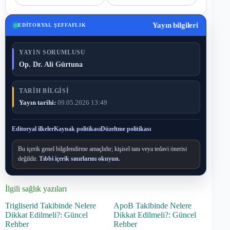
Yayın bilgileri
EDITORYAL ŞEFFAFLIK
YAYIN SORUMLUSU
Op. Dr. Ali Gürtuna
TARIH BILGISI
Yayın tarihi:
09.05.2026 13:49
Editoryal ilkeler
Kaynak politikası
Düzeltme politikası
Bu içerik genel bilgilendirme amaçlıdır; kişisel tanı veya tedavi önerisi
değildir.
Tıbbi içerik sınırlarını okuyun.
İlgili sağlık yazıları
Trigliserid Takibinde Nelere
ApoB Takibinde Nelere
Dikkat Edilmeli?: Güncel
Dikkat Edilmeli?: Güncel
Rehber
Rehber