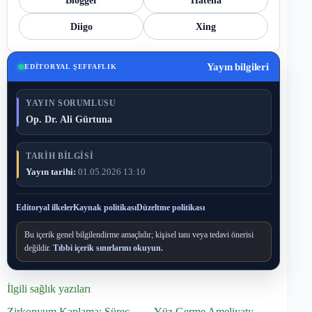
Blogger
Hatena
Diigo
Xing
Yayın bilgileri
EDITORYAL ŞEFFAFLIK
YAYIN SORUMLUSU
Op. Dr. Ali Gürtuna
TARIH BILGISI
Yayın tarihi:
01.05.2026 13:10
Editoryal ilkeler
Kaynak politikası
Düzeltme politikası
Bu içerik genel bilgilendirme amaçlıdır; kişisel tanı veya tedavi önerisi
değildir.
Tıbbi içerik sınırlarını okuyun.
İlgili sağlık yazıları
Zirkonyum Kaplama: Süreç,
Yüz Germe Ameliyatı: