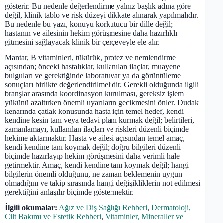
gösterir. Bu nedenle değerlendirme yalnız başlık adına göre
değil, klinik tablo ve risk düzeyi dikkate alınarak yapılmalıdır.
Bu nedenle bu yazı, konuyu korkutucu bir dille değil;
hastanın ve ailesinin hekim görüşmesine daha hazırlıklı
gitmesini sağlayacak klinik bir çerçeveyle ele alır.
Mantar, B vitaminleri, tükürük, protez ve nemlendirme
açısından; önceki hastalıklar, kullanılan ilaçlar, muayene
bulguları ve gerektiğinde laboratuvar ya da görüntüleme
sonuçları birlikte değerlendirilmelidir. Gerekli olduğunda ilgili
branşlar arasında koordinasyon kurulması, gereksiz işlem
yükünü azaltırken önemli uyarıların gecikmesini önler. Dudak
kenarında çatlak konusunda hasta için temel hedef, kendi
kendine kesin tanı veya tedavi planı kurmak değil; belirtileri,
zamanlamayı, kullanılan ilaçları ve riskleri düzenli biçimde
hekime aktarmaktır. Hasta ve ailesi açısından temel amaç,
kendi kendine tanı koymak değil; doğru bilgileri düzenli
biçimde hazırlayıp hekim görüşmesini daha verimli hale
getirmektir. Amaç, kendi kendine tanı koymak değil; hangi
bilgilerin önemli olduğunu, ne zaman beklemenin uygun
olmadığını ve takip sırasında hangi değişikliklerin not edilmesi
gerektiğini anlaşılır biçimde göstermektir.
İlgili okumalar:
Ağız ve Diş Sağlığı Rehberi
,
Dermatoloji,
Cilt Bakımı ve Estetik Rehberi
,
Vitaminler, Mineraller ve