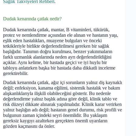
Sağlık Takviyeleri Rehberi
.
Dudak kenarında çatlak nedir?
Dudak kenarında çatlak, mantar, B vitaminleri, tükürük,
protez ve nemlendirme açısından ele alınan ve hastanın yaşı,
eşlik eden hastalıkları, muayene bulguları ve önceki
tetkikleriyle birlikte değerlendirilmesi gereken bir sağlık
başlığıdır. Tanımın doğru kurulması, benzer yakınmaların
farklı uzmanlık alanlarında neden ayrı değerlendirildiğini
açıklar. Aynı kelime, bir hastada geçici ve iyi huylu bir
tabloyu anlatırken başka bir hastada daha dikkatli inceleme
gerektirebilir.
Dudak kenarında çatlak, ağız içi sorunların yalnız diş kaynaklı
değil; enfeksiyon, kanama eğilimi, sistemik hastalık ve bakım
alışkanlıklarıyla ilişkili olabileceğini gösterir. Bu nedenle
değerlendirme yalnız başlık adına göre değil, klinik tablo ve
risk düzeyi dikkate alınarak yapılmalıdır. Klinik karar verirken
yalnız başlığın adı değil; hastanın genel durumu, risk profili ve
bulgunun zaman içindeki seyri önemlidir. Bu yaklaşım
gereksiz kaygıyı azaltırken gerçekten önemli uyarıların
gözden kaçmasını da önler.