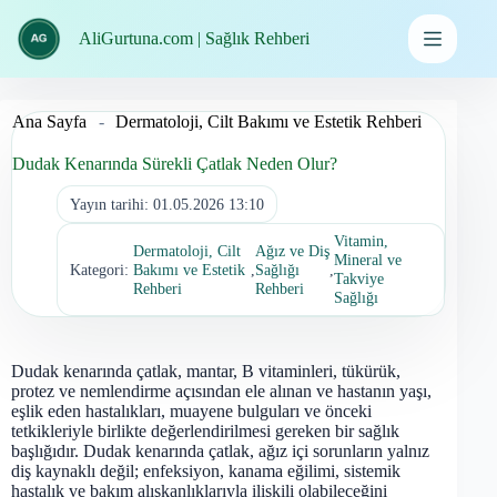
İçeriğe
geç
AliGurtuna.com | Sağlık Rehberi
Ana Sayfa
-
Dermatoloji, Cilt Bakımı ve Estetik Rehberi
Dudak Kenarında Sürekli Çatlak Neden Olur?
Yayın tarihi:
01.05.2026 13:10
Vitamin,
Dermatoloji, Cilt
Ağız ve Diş
Mineral ve
Kategori:
Bakımı ve Estetik
,
Sağlığı
,
Takviye
Rehberi
Rehberi
Sağlığı
Dudak kenarında çatlak, mantar, B vitaminleri, tükürük,
protez ve nemlendirme açısından ele alınan ve hastanın yaşı,
eşlik eden hastalıkları, muayene bulguları ve önceki
tetkikleriyle birlikte değerlendirilmesi gereken bir sağlık
başlığıdır. Dudak kenarında çatlak, ağız içi sorunların yalnız
diş kaynaklı değil; enfeksiyon, kanama eğilimi, sistemik
hastalık ve bakım alışkanlıklarıyla ilişkili olabileceğini