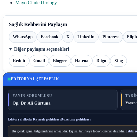
Mayo Clinic Urology
Sağlık Rehberini Paylaşın
WhatsApp
Facebook
X
LinkedIn
Pinterest
Flip
Diğer paylaşım seçenekleri
Reddit
Gmail
Blogger
Hatena
Diigo
Xing
EDITORYAL ŞEFFAFLIK
YAYIN SORUMLUSU
TARIH
Op. Dr. Ali Gürtuna
Yayın 
Editoryal ilkeler
Kaynak politikası
Düzeltme politikası
Bu içerik genel bilgilendirme amaçlıdır; kişisel tanı veya tedavi önerisi değildir.
Tıbbi i