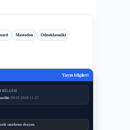
board
Mastodon
Odnoklassniki
Yayın bilgileri
 BILGISI
tarihi:
09.05.2026 11:21
çerik sınırlarını okuyun.