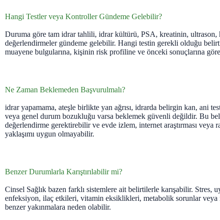
Hangi Testler veya Kontroller Gündeme Gelebilir?
Duruma göre tam idrar tahlili, idrar kültürü, PSA, kreatinin, ultrason, 
değerlendirmeler gündeme gelebilir. Hangi testin gerekli olduğu belirti
muayene bulgularına, kişinin risk profiline ve önceki sonuçlarına göre
Ne Zaman Beklemeden Başvurulmalı?
idrar yapamama, ateşle birlikte yan ağrısı, idrarda belirgin kan, ani testi
veya genel durum bozukluğu varsa beklemek güvenli değildir. Bu belir
değerlendirme gerektirebilir ve evde izlem, internet araştırması veya
yaklaşımı uygun olmayabilir.
Benzer Durumlarla Karıştırılabilir mi?
Cinsel Sağlık bazen farklı sistemlere ait belirtilerle karışabilir. Stres
enfeksiyon, ilaç etkileri, vitamin eksiklikleri, metabolik sorunlar ve
benzer yakınmalara neden olabilir.