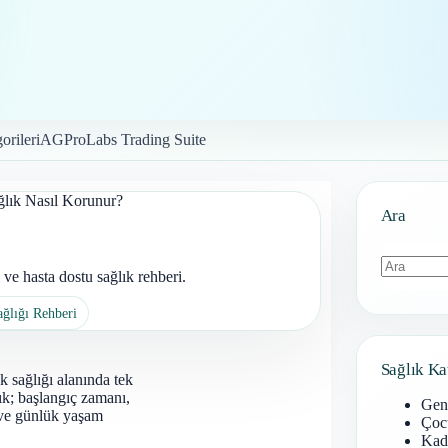
orileri
AGProLabs Trading Suite
ğlık Nasıl Korunur?
Ara
ve hasta dostu sağlık rehberi.
Sonuç
ağlığı Rehberi
bulunamad
Sağlık Ka
k sağlığı alanında tek
lık; başlangıç zamanı,
Gen
mı ve günlük yaşam
Çoc
Kadı