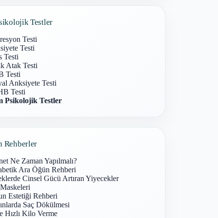
sikolojik Testler
resyon Testi
iyete Testi
s Testi
k Atak Testi
 Testi
al Anksiyete Testi
B Testi
 Psikolojik Testler
n Rehberler
net Ne Zaman Yapılmalı?
abetik Ara Öğün Rehberi
klerde Cinsel Gücü Artıran Yiyecekler
 Maskeleri
n Estetiği Rehberi
ınlarda Saç Dökülmesi
e Hızlı Kilo Verme