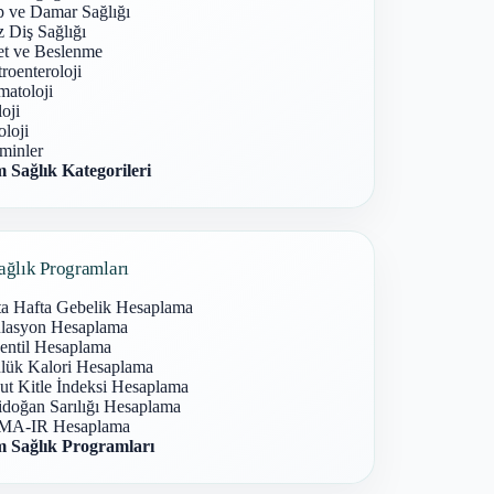
p ve Damar Sağlığı
 Diş Sağlığı
et ve Beslenme
roenteroloji
atoloji
oji
loji
minler
 Sağlık Kategorileri
ağlık Programları
ta Hafta Gebelik Hesaplama
lasyon Hesaplama
entil Hesaplama
lük Kalori Hesaplama
ut Kitle İndeksi Hesaplama
idoğan Sarılığı Hesaplama
A-IR Hesaplama
 Sağlık Programları