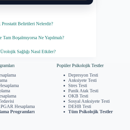
Prostatit Belirtileri Nelerdir?
 Tam Boşalmıyorsa Ne Yapılmalı?
Ürolojik Sağlığı Nasıl Etkiler?
gramları
Popüler Psikolojik Testler
esaplama
Depresyon Testi
lama
Anksiyete Testi
Hesaplama
Stres Testi
plama
Panik Atak Testi
Hesaplama
OKB Testi
Tedavisi
Sosyal Anksiyete Testi
APGAR Hesaplama
DEHB Testi
ama Programları
Tüm Psikolojik Testler