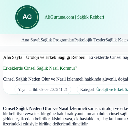
İçeriğe
geç
AliGurtuna.com | Sağlık Rehberi
Ana Sayfa
Sağlık Programları
Psikolojik Testler
Sağlık Kateg
Ana Sayfa
-
Üroloji ve Erkek Sağlığı Rehberi
-
Erkeklerde Cinsel Sa
Erkeklerde Cinsel Sağlık Nasıl Korunur?
Cinsel Sağlık Neden Olur ve Nasıl İzlenmeli hakkında güvenli, doğal 
Yayın tarihi:
09.05.2026 11:21
Kategori:
Üroloji ve Erkek S
Cinsel Sağlık Neden Olur ve Nasıl İzlenmeli
sorusu, üroloji ve erke
bir belirtiye veya tek bir güne bakılarak yanıtlanmamalıdır. cinsel sağ
şiddet, eşlik eden belirtiler, kişinin yaşı, ek hastalıkları, ilaç kullanı
üzerindeki etkisiyle birlikte değerlendirilmelidir.