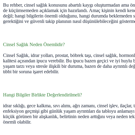
Bu rehber, cinsel sağlık konusunu abartılı kaygı oluşturmadan ama öne
de küçümsemeden açıklamak için hazırlandı. Amaç kişinin kendi ken
değil; hangi bilgilerin önemli olduğunu, hangi durumda beklemeden sa
gerektiğini ve güvenli takip planının nasıl düşünülebileceğini gösterme
Cinsel Sağlık Neden Önemlidir?
Cinsel Sağlık, idrar yolları, prostat, böbrek taşı, cinsel sağlık, horm
kalitesi açısından ipucu verebilir. Bu ipucu bazen geçici ve iyi huylu
yaşam tarzı veya stresle ilişkili bir duruma, bazen de daha ayrıntılı d
tıbbi bir soruna işaret edebilir.
Hangi Bilgiler Birlikte Değerlendirilmeli?
idrar sıklığı, gece kalkma, sıvı alımı, ağrı zamanı, cinsel işlev, ilaçlar,
enfeksiyon geçmişi gibi günlük yaşam ayrıntıları da tabloyu anlamayı 
küçük görünen bir alışkanlık, belirtinin neden arttığını veya neden te
önemli olabilir.