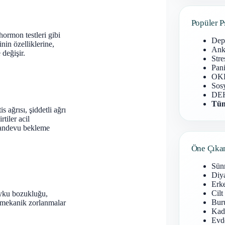
Popüler P
hormon testleri gibi
Dep
nin özelliklerine,
Anks
 değişir.
Stre
Pani
OKB
Sosy
DEH
Tüm
s ağrısı, şiddetli ağrı
tiler acil
 randevu bekleme
Öne Çıka
Sün
Diy
Erke
Cilt
, uyku bozukluğu,
Buru
ya mekanik zorlanmalar
Kad
Evd