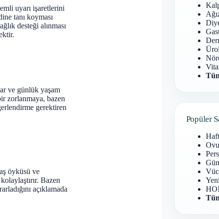
Kal
mli uyarı işaretlerini
Ağız
dine tanı koyması
Diy
ğlık desteği alınması
Gast
ktir.
Derm
Ürol
Nöro
Vita
Tüm
onlar ve günlük yaşam
 bir zorlanmaya, bazen
eğerlendirme gerektiren
Popüler S
Haf
Ovu
Pers
Gün
 taş öyküsü ve
Vüc
kolaylaştırır. Bazen
Yen
krarladığını açıklamada
HOM
Tüm