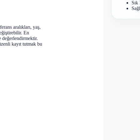
Sık 
Sağl
rans aralıkları, yaş,
ğiştirebilir. En
e değerlendirmektir.
zenli kayıt tutmak bu