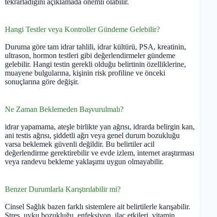
tekrarladığını açıklamada önemli olabilir.
Hangi Testler veya Kontroller Gündeme Gelebilir?
Duruma göre tam idrar tahlili, idrar kültürü, PSA, kreatinin,
ultrason, hormon testleri gibi değerlendirmeler gündeme
gelebilir. Hangi testin gerekli olduğu belirtinin özelliklerine,
muayene bulgularına, kişinin risk profiline ve önceki
sonuçlarına göre değişir.
Ne Zaman Beklemeden Başvurulmalı?
idrar yapamama, ateşle birlikte yan ağrısı, idrarda belirgin kan,
ani testis ağrısı, şiddetli ağrı veya genel durum bozukluğu
varsa beklemek güvenli değildir. Bu belirtiler acil
değerlendirme gerektirebilir ve evde izlem, internet araştırması
veya randevu bekleme yaklaşımı uygun olmayabilir.
Benzer Durumlarla Karıştırılabilir mi?
Cinsel Sağlık bazen farklı sistemlere ait belirtilerle karışabilir.
Stres, uyku bozukluğu, enfeksiyon, ilaç etkileri, vitamin