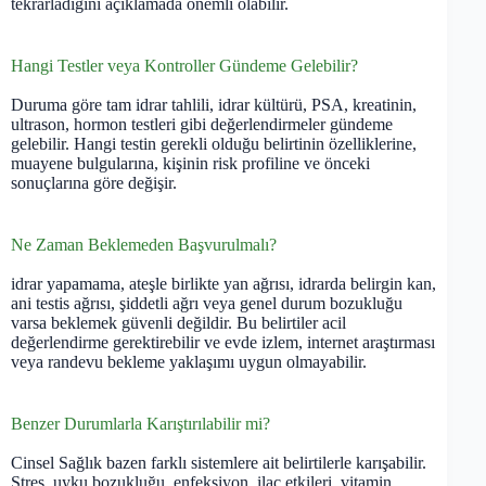
tekrarladığını açıklamada önemli olabilir.
Hangi Testler veya Kontroller Gündeme Gelebilir?
Duruma göre tam idrar tahlili, idrar kültürü, PSA, kreatinin,
ultrason, hormon testleri gibi değerlendirmeler gündeme
gelebilir. Hangi testin gerekli olduğu belirtinin özelliklerine,
muayene bulgularına, kişinin risk profiline ve önceki
sonuçlarına göre değişir.
Ne Zaman Beklemeden Başvurulmalı?
idrar yapamama, ateşle birlikte yan ağrısı, idrarda belirgin kan,
ani testis ağrısı, şiddetli ağrı veya genel durum bozukluğu
varsa beklemek güvenli değildir. Bu belirtiler acil
değerlendirme gerektirebilir ve evde izlem, internet araştırması
veya randevu bekleme yaklaşımı uygun olmayabilir.
Benzer Durumlarla Karıştırılabilir mi?
Cinsel Sağlık bazen farklı sistemlere ait belirtilerle karışabilir.
Stres, uyku bozukluğu, enfeksiyon, ilaç etkileri, vitamin