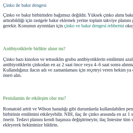
Çinko ile bakır dengesi
Çinko ve bakır birbirinden bağımsız değildir. Yüksek çinko alımı bakır
artırabildiği için rastgele bakır eklemek yerine toplam takviye planın
gerekir. Konunun ayrıntıları için
çinko ve bakır dengesi rehberini
okuy
Antibiyotiklerle birlikte alınır mı?
Çinko bazı kinolon ve tetrasiklin grubu antibiyotiklerin emilimini azal
antibiyotiklerin çinkodan en az 2 saat önce veya 4–6 saat sonra alınmas
Kullandığınız ilacın adı ve zamanlaması için reçeteyi veren hekim ya 
öneri alın.
Penisilamin ile etkileşim olur mu?
Romatoid artrit ve Wilson hastalığı gibi durumlarda kullanılabilen pen
birbirinin emilimini etkileyebilir. NIH, ilaç ile çinko arasında en az 1
önerir. Tedavi planını kendi başınıza değiştirmeyin; ilaç listesine tüm 
ekleyerek hekiminize bildirin.