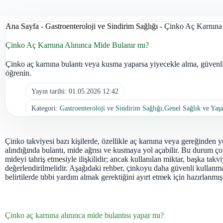
Ana Sayfa
-
Gastroenteroloji ve Sindirim Sağlığı
-
Çinko Aç Karnına 
Çinko Aç Karnına Alınınca Mide Bulanır mı?
Çinko aç karnına bulantı veya kusma yaparsa yiyecekle alma, güvenli doz
öğrenin.
Yayın tarihi:
01.05.2026 12:42
Kategori:
Gastroenteroloji ve Sindirim Sağlığı
,
Genel Sağlık ve Yaş
Çinko takviyesi bazı kişilerde, özellikle aç karnına veya gereğinden
alındığında bulantı, mide ağrısı ve kusmaya yol açabilir. Bu durum 
mideyi tahriş etmesiyle ilişkilidir; ancak kullanılan miktar, başka takviy
değerlendirilmelidir. Aşağıdaki rehber, çinkoyu daha güvenli kullanm
belirtilerde tıbbi yardım almak gerektiğini ayırt etmek için hazırlanmışt
Çinko aç karnına alınınca mide bulantısı yapar mı?