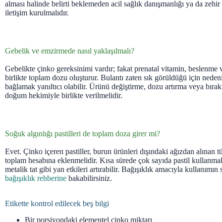
alması halinde belirti beklemeden acil sağlık danışmanlığı ya da zehi
iletişim kurulmalıdır.
Gebelik ve emzirmede nasıl yaklaşılmalı?
Gebelikte çinko gereksinimi vardır; fakat prenatal vitamin, beslenme v
birlikte toplam dozu oluşturur. Bulantı zaten sık görüldüğü için neden
bağlamak yanıltıcı olabilir. Ürünü değiştirme, dozu artırma veya bıra
doğum hekimiyle birlikte verilmelidir.
Soğuk algınlığı pastilleri de toplam doza girer mi?
Evet. Çinko içeren pastiller, burun ürünleri dışındaki ağızdan alınan 
toplam hesabına eklenmelidir. Kısa sürede çok sayıda pastil kullanma
metalik tat gibi yan etkileri artırabilir. Bağışıklık amacıyla kullanımın s
bağışıklık rehberine
bakabilirsiniz.
Etikette kontrol edilecek beş bilgi
Bir porsiyondaki elementel çinko miktarı