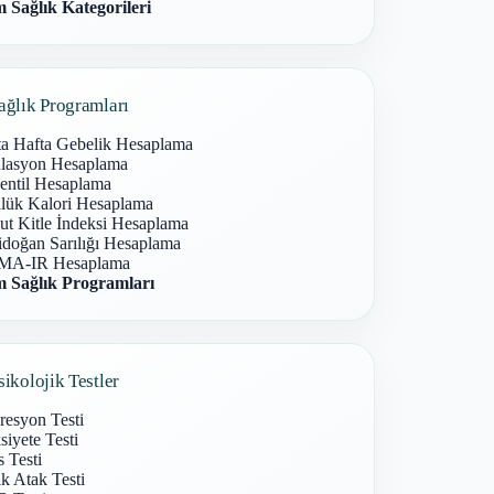
 Sağlık Kategorileri
ağlık Programları
ta Hafta Gebelik Hesaplama
lasyon Hesaplama
entil Hesaplama
lük Kalori Hesaplama
ut Kitle İndeksi Hesaplama
idoğan Sarılığı Hesaplama
A-IR Hesaplama
 Sağlık Programları
sikolojik Testler
resyon Testi
iyete Testi
s Testi
k Atak Testi