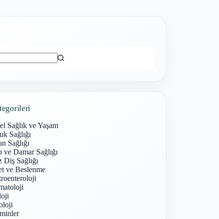
ı
tegorileri
el Sağlık ve Yaşam
uk Sağlığı
n Sağlığı
p ve Damar Sağlığı
 Diş Sağlığı
et ve Beslenme
roenteroloji
atoloji
oji
loji
minler