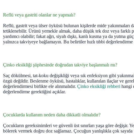
Reflü veya gastriti olanlar ne yapmalı?
Reflü, gastrit veya ülser öyküsü bulunan kişilerde mide yakınmaları 
tetiklenebilir. Ürünü yemekle almak, daha düşük tek doz veya farklı pr
yardımcı olabilir; fakat ağrı, siyah dışkı, kanlı kusma ya da yutma gü
yalnızca takviyeye bağlamayın. Bu belirtiler hızlı tıbbi değerlendirme g
Çinko eksikliği şüphesinde doğrudan takviye başlanmalı mı?
Saç dökülmesi, tat-koku değişikliği veya sık enfeksiyon gibi yakınmal
özgü değildir. Beslenme öyküsü, hastalıklar, kullanılan ilaçlar ve gere
değerlendirmesi birlikte ele alınmalıdır.
Çinko eksikliği rehberi
hangi 
değerlendirme gerektiğini açıklar.
Çocuklarda kullanım neden daha dikkatli olmalıdır?
Çocukların gereksinimleri ve güvenli üst sınırları yaşa göre değişir. 
bölerek vermek doğru doz sağlamaz. Çocuğun yanlışlıkla çok sayıda t