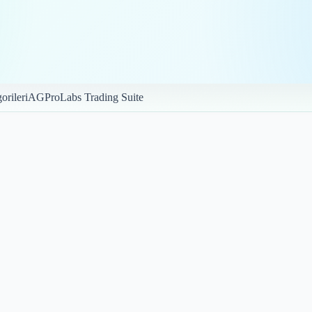
orileri
AGProLabs Trading Suite