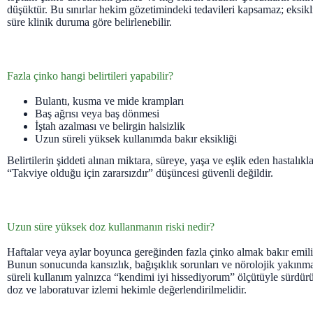
düşüktür. Bu sınırlar hekim gözetimindeki tedavileri kapsamaz; eksikl
süre klinik duruma göre belirlenebilir.
Fazla çinko hangi belirtileri yapabilir?
Bulantı, kusma ve mide krampları
Baş ağrısı veya baş dönmesi
İştah azalması ve belirgin halsizlik
Uzun süreli yüksek kullanımda bakır eksikliği
Belirtilerin şiddeti alınan miktara, süreye, yaşa ve eşlik eden hastalıkla
“Takviye olduğu için zararsızdır” düşüncesi güvenli değildir.
Uzun süre yüksek doz kullanmanın riski nedir?
Haftalar veya aylar boyunca gereğinden fazla çinko almak bakır emilim
Bunun sonucunda kansızlık, bağışıklık sorunları ve nörolojik yakınmal
süreli kullanım yalnızca “kendimi iyi hissediyorum” ölçütüyle sürdürü
doz ve laboratuvar izlemi hekimle değerlendirilmelidir.