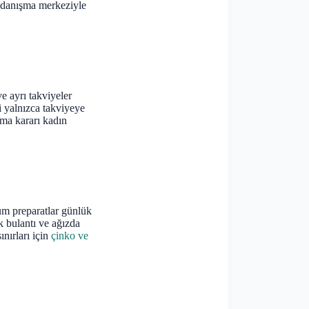
r danışma merkeziyle
e ayrı takviyeler
i yalnızca takviyeye
kma kararı kadın
tüm preparatlar günlük
k bulantı ve ağızda
ınırları için
çinko ve