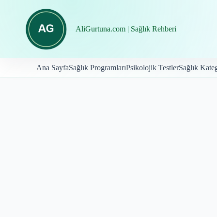
İçeriğe
geç
AliGurtuna.com | Sağlık Rehberi
Ana Sayfa
Sağlık Programları
Psikolojik Testler
Sağlık Kateg