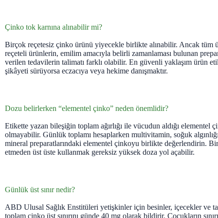
Çinko tok karnına alınabilir mi?
Birçok reçetesiz çinko ürünü yiyecekle birlikte alınabilir. Ancak tüm ü
reçeteli ürünlerin, emilim amacıyla belirli zamanlaması bulunan prepa
verilen tedavilerin talimatı farklı olabilir. En güvenli yaklaşım ürün et
şikâyeti sürüyorsa eczacıya veya hekime danışmaktır.
Dozu belirlerken “elementel çinko” neden önemlidir?
Etikette yazan bileşiğin toplam ağırlığı ile vücudun aldığı elementel ç
olmayabilir. Günlük toplamı hesaplarken multivitamin, soğuk algınlığı 
mineral preparatlarındaki elementel çinkoyu birlikte değerlendirin. Bi
etmeden üst üste kullanmak gereksiz yüksek doza yol açabilir.
Günlük üst sınır nedir?
ABD Ulusal Sağlık Enstitüleri yetişkinler için besinler, içecekler ve 
toplam çinko üst sınırını günde 40 mg olarak bildirir. Çocukların sını