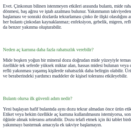
Evet. Çinkonun bilinen istenmeyen etkileri arasında bulantı, mide raha
dönmesi, baş ağrısı ve iştah azalması bulunur. Yakınmanın takviyeden
başlaması ve sonraki dozlarda tekrarlaması çinko ile ilişki olasılığını ar
her bulantı çinkodan kaynaklanmaz; enfeksiyon, gebelik, migren, refl
da benzer yakınma oluşturabilir.
Neden aç karnına daha fazla rahatsızlık verebilir?
Mide boşken yoğun bir mineral dozu doğrudan mide yüzeyiyle temas
özellikle tek seferde yüksek miktar alan, hassas midesi bulunan veya 
reflü yakınması yaşamış kişilerde rahatsızlık daha belirgin olabilir. 
ve beraberindeki yardımcı maddeler de kişisel toleransı etkileyebilir.
Bulantı olursa ilk güvenli adım nedir?
Yeni başlayan hafif bulantıda aynı dozu tekrar almadan önce ürün etik
Etiket veya hekim özellikle aç karnına kullanılmasını istemiyorsa, so
öğünle almak toleransı artırabilir. Dozu telafi etmek için iki tablet bi
yakınmayı bastırmak amacıyla ek takviye başlamayın.