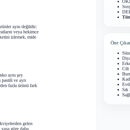
OKB
Sosy
DEH
Tüm
rünler aynı değildir;
ratların veya hekimce
iketini izlemek, mide
Öne Çıka
Sün
Diy
Erke
Cilt
Buru
inko aynı şey
Kad
pastili ve ayrı
Evd
rden fazla ürünü fark
Sık 
Sağl
takviyelerden gelen
rı yaşa göre daha