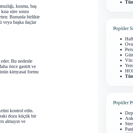
Tüm
tsızlığı, kusma, baş
 kısa süre sonra
tırır. Bununla birlikte
ü veya başka ilaçlar
Popüler S
Haf
Ovu
Pers
Gün
Vüc
 eder. Bu nedenle
Yen
daha önce gastrit ve
HOM
Ürünün kimyasal formu
Tüm
Popüler P
etini kontrol edin.
Dep
nraki dozu küçük bir
Anks
rden almayın ve
Stre
Pani