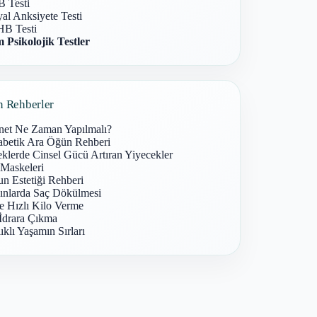
 Testi
al Anksiyete Testi
B Testi
 Psikolojik Testler
n Rehberler
net Ne Zaman Yapılmalı?
abetik Ara Öğün Rehberi
klerde Cinsel Gücü Artıran Yiyecekler
 Maskeleri
n Estetiği Rehberi
ınlarda Saç Dökülmesi
e Hızlı Kilo Verme
İdrara Çıkma
ıklı Yaşamın Sırları