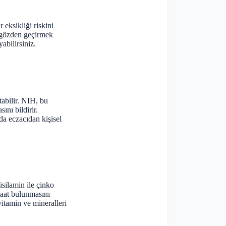
 eksikliği riskini
ı gözden geçirmek
abilirsiniz.
tabilir. NIH, bu
ını bildirir.
da eczacıdan kişisel
isilamin ile çinko
 saat bulunmasını
vitamin ve mineralleri