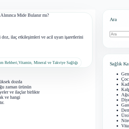
Alınınca Mide Bulanır mı?
Ara
, ilaç etkileşimleri ve acil uyarı işaretlerini
Sonuç
bulunamad
am Rehberi
,
Vitamin, Mineral ve Takviye Sağlığı
Sağlık Ka
Gen
Çoc
 yüksek dozda
Kadı
çoğu zaman ürünün
Kal
eler ve ilaçlar birlikte
Ağız
ak ve hangi
Diy
ır.
Gast
Derm
Ürol
Nöro
Vita