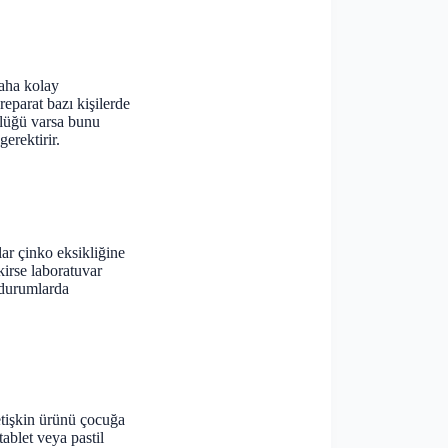
daha kolay
eparat bazı kişilerde
çlüğü varsa bunu
erektirir.
ar çinko eksikliğine
kirse laboratuvar
durumlarda
Yetişkin ürünü çocuğa
ablet veya pastil