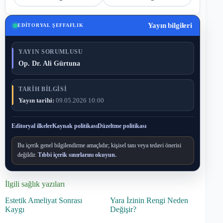
Yayın bilgileri
EDITORYAL ŞEFFAFLIK
YAYIN SORUMLUSU
Op. Dr. Ali Gürtuna
TARIH BILGISI
Yayın tarihi:
09.05.2026 10:00
Editoryal ilkeler
Kaynak politikası
Düzeltme politikası
Bu içerik genel bilgilendirme amaçlıdır; kişisel tanı veya tedavi önerisi
değildir.
Tıbbi içerik sınırlarını okuyun.
İlgili sağlık yazıları
Estetik Ameliyat Sonrası
Yara İzinin Rengi Neden
Kaygı
Değişir?