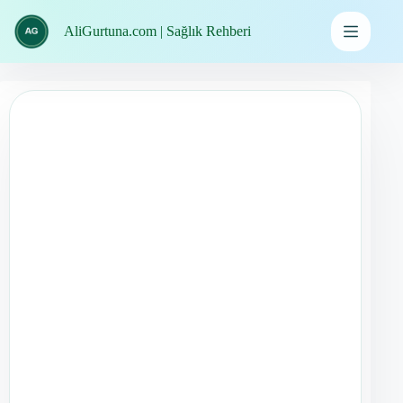
İçeriğe
geç
AliGurtuna.com | Sağlık Rehberi