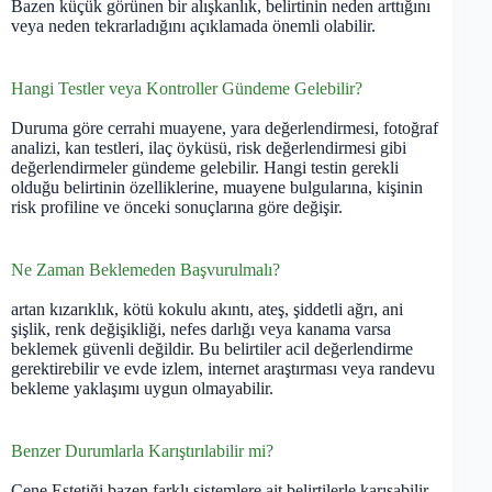
Bazen küçük görünen bir alışkanlık, belirtinin neden arttığını
veya neden tekrarladığını açıklamada önemli olabilir.
Hangi Testler veya Kontroller Gündeme Gelebilir?
Duruma göre cerrahi muayene, yara değerlendirmesi, fotoğraf
analizi, kan testleri, ilaç öyküsü, risk değerlendirmesi gibi
değerlendirmeler gündeme gelebilir. Hangi testin gerekli
olduğu belirtinin özelliklerine, muayene bulgularına, kişinin
risk profiline ve önceki sonuçlarına göre değişir.
Ne Zaman Beklemeden Başvurulmalı?
artan kızarıklık, kötü kokulu akıntı, ateş, şiddetli ağrı, ani
şişlik, renk değişikliği, nefes darlığı veya kanama varsa
beklemek güvenli değildir. Bu belirtiler acil değerlendirme
gerektirebilir ve evde izlem, internet araştırması veya randevu
bekleme yaklaşımı uygun olmayabilir.
Benzer Durumlarla Karıştırılabilir mi?
Çene Estetiği bazen farklı sistemlere ait belirtilerle karışabilir.