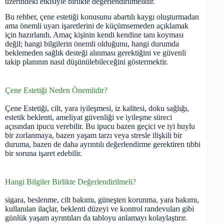
üzerindeki etkisiyle birlikte değerlendirilmelidir.
Bu rehber, çene estetiği konusunu abartılı kaygı oluşturmadan
ama önemli uyarı işaretlerini de küçümsemeden açıklamak
için hazırlandı. Amaç kişinin kendi kendine tanı koyması
değil; hangi bilgilerin önemli olduğunu, hangi durumda
beklemeden sağlık desteği alınması gerektiğini ve güvenli
takip planının nasıl düşünülebileceğini göstermektir.
Çene Estetiği Neden Önemlidir?
Çene Estetiği, cilt, yara iyileşmesi, iz kalitesi, doku sağlığı,
estetik beklenti, ameliyat güvenliği ve iyileşme süreci
açısından ipucu verebilir. Bu ipucu bazen geçici ve iyi huylu
bir zorlanmaya, bazen yaşam tarzı veya stresle ilişkili bir
duruma, bazen de daha ayrıntılı değerlendirme gerektiren tıbbi
bir soruna işaret edebilir.
Hangi Bilgiler Birlikte Değerlendirilmeli?
sigara, beslenme, cilt bakımı, güneşten korunma, yara bakımı,
kullanılan ilaçlar, beklenti düzeyi ve kontrol randevuları gibi
günlük yaşam ayrıntıları da tabloyu anlamayı kolaylaştırır.