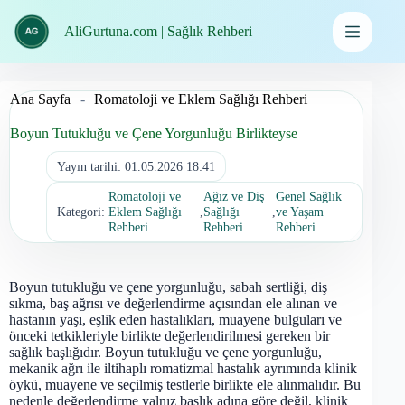
İçeriğe
geç
AliGurtuna.com | Sağlık Rehberi
Ana Sayfa
-
Romatoloji ve Eklem Sağlığı Rehberi
Boyun Tutukluğu ve Çene Yorgunluğu Birlikteyse
Yayın tarihi:
01.05.2026 18:41
Romatoloji ve
Ağız ve Diş
Genel Sağlık
Kategori:
Eklem Sağlığı
,
Sağlığı
,
ve Yaşam
Rehberi
Rehberi
Rehberi
Boyun tutukluğu ve çene yorgunluğu, sabah sertliği, diş
sıkma, baş ağrısı ve değerlendirme açısından ele alınan ve
hastanın yaşı, eşlik eden hastalıkları, muayene bulguları ve
önceki tetkikleriyle birlikte değerlendirilmesi gereken bir
sağlık başlığıdır. Boyun tutukluğu ve çene yorgunluğu,
mekanik ağrı ile iltihaplı romatizmal hastalık ayrımında klinik
öykü, muayene ve seçilmiş testlerle birlikte ele alınmalıdır. Bu
nedenle değerlendirme yalnız başlık adına göre değil, klinik