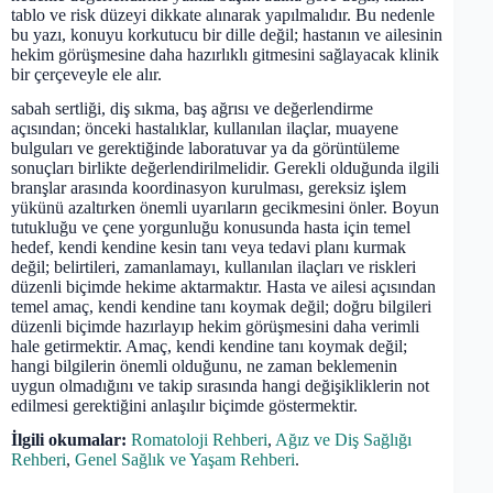
tablo ve risk düzeyi dikkate alınarak yapılmalıdır. Bu nedenle
bu yazı, konuyu korkutucu bir dille değil; hastanın ve ailesinin
hekim görüşmesine daha hazırlıklı gitmesini sağlayacak klinik
bir çerçeveyle ele alır.
sabah sertliği, diş sıkma, baş ağrısı ve değerlendirme
açısından; önceki hastalıklar, kullanılan ilaçlar, muayene
bulguları ve gerektiğinde laboratuvar ya da görüntüleme
sonuçları birlikte değerlendirilmelidir. Gerekli olduğunda ilgili
branşlar arasında koordinasyon kurulması, gereksiz işlem
yükünü azaltırken önemli uyarıların gecikmesini önler. Boyun
tutukluğu ve çene yorgunluğu konusunda hasta için temel
hedef, kendi kendine kesin tanı veya tedavi planı kurmak
değil; belirtileri, zamanlamayı, kullanılan ilaçları ve riskleri
düzenli biçimde hekime aktarmaktır. Hasta ve ailesi açısından
temel amaç, kendi kendine tanı koymak değil; doğru bilgileri
düzenli biçimde hazırlayıp hekim görüşmesini daha verimli
hale getirmektir. Amaç, kendi kendine tanı koymak değil;
hangi bilgilerin önemli olduğunu, ne zaman beklemenin
uygun olmadığını ve takip sırasında hangi değişikliklerin not
edilmesi gerektiğini anlaşılır biçimde göstermektir.
İlgili okumalar:
Romatoloji Rehberi
,
Ağız ve Diş Sağlığı
Rehberi
,
Genel Sağlık ve Yaşam Rehberi
.