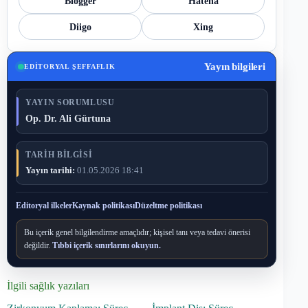
Blogger
Hatena
Diigo
Xing
Yayın bilgileri
EDITORYAL ŞEFFAFLIK
YAYIN SORUMLUSU
Op. Dr. Ali Gürtuna
TARIH BILGISI
Yayın tarihi:
01.05.2026 18:41
Editoryal ilkeler
Kaynak politikası
Düzeltme politikası
Bu içerik genel bilgilendirme amaçlıdır; kişisel tanı veya tedavi önerisi
değildir.
Tıbbi içerik sınırlarını okuyun.
İlgili sağlık yazıları