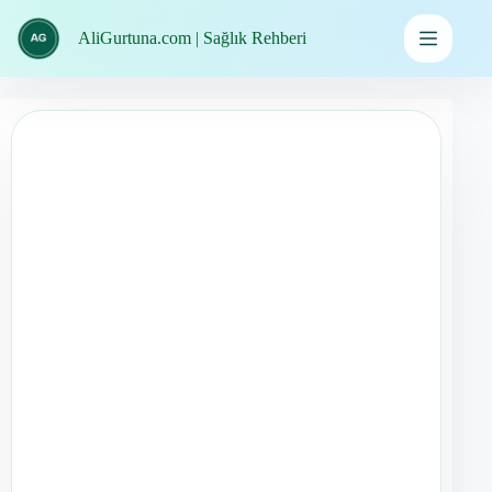
İçeriğe
geç
AliGurtuna.com | Sağlık Rehberi