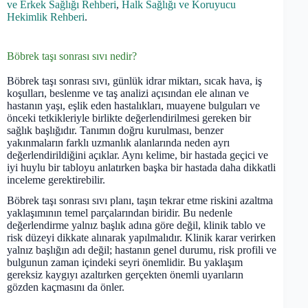
ve Erkek Sağlığı Rehberi
,
Halk Sağlığı ve Koruyucu
Hekimlik Rehberi
.
Böbrek taşı sonrası sıvı nedir?
Böbrek taşı sonrası sıvı, günlük idrar miktarı, sıcak hava, iş
koşulları, beslenme ve taş analizi açısından ele alınan ve
hastanın yaşı, eşlik eden hastalıkları, muayene bulguları ve
önceki tetkikleriyle birlikte değerlendirilmesi gereken bir
sağlık başlığıdır. Tanımın doğru kurulması, benzer
yakınmaların farklı uzmanlık alanlarında neden ayrı
değerlendirildiğini açıklar. Aynı kelime, bir hastada geçici ve
iyi huylu bir tabloyu anlatırken başka bir hastada daha dikkatli
inceleme gerektirebilir.
Böbrek taşı sonrası sıvı planı, taşın tekrar etme riskini azaltma
yaklaşımının temel parçalarından biridir. Bu nedenle
değerlendirme yalnız başlık adına göre değil, klinik tablo ve
risk düzeyi dikkate alınarak yapılmalıdır. Klinik karar verirken
yalnız başlığın adı değil; hastanın genel durumu, risk profili ve
bulgunun zaman içindeki seyri önemlidir. Bu yaklaşım
gereksiz kaygıyı azaltırken gerçekten önemli uyarıların
gözden kaçmasını da önler.