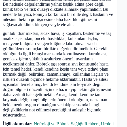
Bu nedenle değerlendirme yalnız başlık adına göre değil,
klinik tablo ve risk düzeyi dikkate alınarak yapılmalıdır. Bu
nedenle bu yazı, konuyu korkutucu bir dille değil; hastanın ve
ailesinin hekim görüşmesine daha hazırlıklı gitmesini
sağlayacak klinik bir çerçeveyle ele alır.
günlük idrar miktarı, sıcak hava, iş koşulları, beslenme ve taş
analizi açısından; önceki hastalıklar, kullanılan ilaçlar,
muayene bulguları ve gerektiğinde laboratuvar ya da
görüntüleme sonuçları birlikte değerlendirilmelidir. Gerekli
olduğunda ilgili branşlar arasında koordinasyon kurulması,
gereksiz işlem yükünü azaltırken önemli uyarıların
gecikmesini önler. Böbrek taşı sonrası sıvı konusunda hasta
için temel hedef, kendi kendine kesin tanı veya tedavi planı
kurmak değil; belirtileri, zamanlamayı, kullanılan ilaçları ve
riskleri düzenli biçimde hekime aktarmaktır. Hasta ve ailesi
açısından temel amaç, kendi kendine tanı koymak değil;
doğru bilgileri düzenli biçimde hazırlayıp hekim görüşmesini
daha verimli hale getirmektir. Amaç, kendi kendine tanı
koymak değil; hangi bilgilerin önemli olduğunu, ne zaman
beklemenin uygun olmadığını ve takip sırasında hangi
değişikliklerin not edilmesi gerektiğini anlaşılır biçimde
göstermektir.
İlgili okumalar:
Nefroloji ve Böbrek Sağlığı Rehberi
,
Üroloji