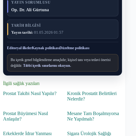
YAYIN SORUMLUSU
Op. Dr. Ali Gürtuna
TARIH BILGISI
Yayın tarihi:
01.05.2026 01:57
Editoryal ilkeler
Kaynak politikası
Düzeltme politikası
Bu içerik genel bilgilendirme amaçlıdır; kişisel tanı veya tedavi önerisi
değildir.
Tıbbi içerik sınırlarını okuyun.
İlgili sağlık yazıları
Prostat Takibi Nasıl Yapılır?
Kronik Prostatit Belirtileri
Nelerdir?
Prostat Büyümesi Nasıl
Mesane Tam Boşalmıyorsa
Anlaşılır?
Ne Yapılmalı?
Erkeklerde İdrar Yanması
Sigara Ürolojik Sağlığı