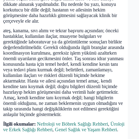
dikkate alınarak yapılmalıdır. Bu nedenle bu yazı, konuyu
korkutucu bir dille değil; hastanın ve ailesinin hekim
görüşmesine daha hazırlıklı gitmesini sağlayacak klinik bir
çerçeveyle ele alır.
ateş, kanama, sıvı alımı ve tekrar başvuru açısından; önceki
hastalıklar, kullanılan ilaçlar, muayene bulguları ve
gerektiğinde laboratuvar ya da görüntüleme sonuçları birlikte
değerlendirilmelidir. Gerekli olduğunda ilgili branşlar arasında
koordinasyon kurulması, gereksiz işlem yükünü azaltırken
önemli uyarıların gecikmesini önler. Taş sonrası idrar yanması
konusunda hasta için temel hedef, kendi kendine kesin tanı
veya tedavi planı kurmak değil; belirtileri, zamanlamayı,
kullanılan ilaçları ve riskleri düzenli biçimde hekime
aktarmaktır. Hasta ve ailesi açısından temel amaç, kendi
kendine tanı koymak değil; doğru bilgileri düzenli biçimde
hazırlayıp hekim görüşmesini daha verimli hale getirmektir.
Amaç, kendi kendine tanı koymak değil; hangi bilgilerin
önemli olduğunu, ne zaman beklemenin uygun olmadığını ve
takip sırasında hangi değişikliklerin not edilmesi gerektiğini
anlaşılır biçimde göstermektir.
İlgili okumalar:
Nefroloji ve Böbrek Sağlığı Rehberi
,
Üroloji
ve Erkek Sağlığı Rehberi
,
Genel Sağlık ve Yaşam Rehberi
.