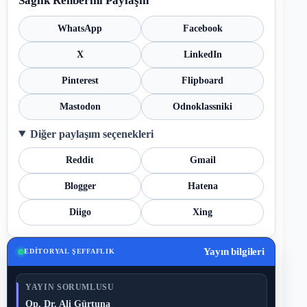
Sağlık Rehberini Paylaşın
WhatsApp
Facebook
X
LinkedIn
Pinterest
Flipboard
Mastodon
Odnoklassniki
Diğer paylaşım seçenekleri
Reddit
Gmail
Blogger
Hatena
Diigo
Xing
Yayın bilgileri
EDITORYAL ŞEFFAFLIK
YAYIN SORUMLUSU
Op. Dr. Ali Gürtuna