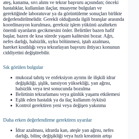
ateş, kanama, sıvı alımı ve tekrar başvuru açısından; önceki
hastalıklar, kullanılan ilaçlar, muayene bulguları ve
gerektiğinde laboratuvar ya da görüntüleme sonuçları birlikte
değerlendirilmelidir. Gerekli olduğunda ilgili branşlar arasında
koordinasyon kurulması, gereksiz işlem yükünü azaltırken
önemli uyarıların gecikmesini önler. Belirtiler bazen hafif
başlar, bazen de kısa sürede yaşam kalitesini bozar. Ağrı,
nefes darlığı, halsizlik, uyku bölünmesi, iştah azalması,
hareket kısıtlılığı veya tekrarlayan başvuru ihtiyacı konunun
ciddiyetini değiştirebilir.
Sık görülen bulgular
mukozal tahriş ve enfeksiyon ayrımı ile ilişkili idrar
değişikliği, şişlik, tansiyon yüksekliği, yan ağrısı,
halsizlik veya test sonucunda bozulma
Belirtinin tekrarlaması veya günlük yaşamı etkilemesi
Eşlik eden hastalık ya da ilaç kullanım öyküsü
Kontrol gerektiren yeni veya değişen yakınma
Daha erken değerlendirme gerektiren uyarılar
İdrar azalması, idrarda kan, ateşle yan ağrısı, nefes
darlığı, bilinç değişikliği veya hızlı kreatinin artışı