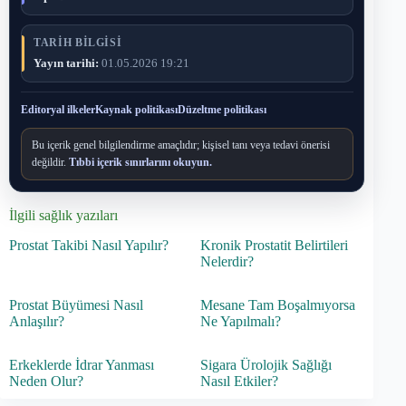
TARIH BILGISI
Yayın tarihi:
01.05.2026 19:21
Editoryal ilkeler
Kaynak politikası
Düzeltme politikası
Bu içerik genel bilgilendirme amaçlıdır; kişisel tanı veya tedavi önerisi
değildir.
Tıbbi içerik sınırlarını okuyun.
İlgili sağlık yazıları
Prostat Takibi Nasıl Yapılır?
Kronik Prostatit Belirtileri
Nelerdir?
Prostat Büyümesi Nasıl
Mesane Tam Boşalmıyorsa
Anlaşılır?
Ne Yapılmalı?
Erkeklerde İdrar Yanması
Sigara Ürolojik Sağlığı
Neden Olur?
Nasıl Etkiler?