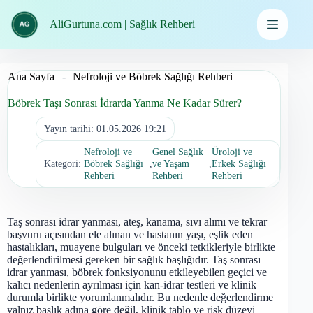
İçeriğe
geç
AliGurtuna.com | Sağlık Rehberi
Ana Sayfa
-
Nefroloji ve Böbrek Sağlığı Rehberi
Böbrek Taşı Sonrası İdrarda Yanma Ne Kadar Sürer?
Yayın tarihi:
01.05.2026 19:21
Nefroloji ve
Genel Sağlık
Üroloji ve
Kategori:
Böbrek Sağlığı
,
ve Yaşam
,
Erkek Sağlığı
Rehberi
Rehberi
Rehberi
Taş sonrası idrar yanması, ateş, kanama, sıvı alımı ve tekrar
başvuru açısından ele alınan ve hastanın yaşı, eşlik eden
hastalıkları, muayene bulguları ve önceki tetkikleriyle birlikte
değerlendirilmesi gereken bir sağlık başlığıdır. Taş sonrası
idrar yanması, böbrek fonksiyonunu etkileyebilen geçici ve
kalıcı nedenlerin ayrılması için kan-idrar testleri ve klinik
durumla birlikte yorumlanmalıdır. Bu nedenle değerlendirme
yalnız başlık adına göre değil, klinik tablo ve risk düzeyi