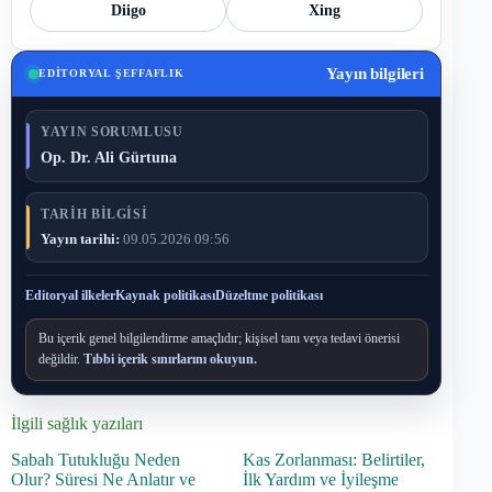
Diigo
Xing
Yayın bilgileri
EDITORYAL ŞEFFAFLIK
YAYIN SORUMLUSU
Op. Dr. Ali Gürtuna
TARIH BILGISI
Yayın tarihi:
09.05.2026 09:56
Editoryal ilkeler
Kaynak politikası
Düzeltme politikası
Bu içerik genel bilgilendirme amaçlıdır; kişisel tanı veya tedavi önerisi
değildir.
Tıbbi içerik sınırlarını okuyun.
İlgili sağlık yazıları
Sabah Tutukluğu Neden
Kas Zorlanması: Belirtiler,
Olur? Süresi Ne Anlatır ve
İlk Yardım ve İyileşme