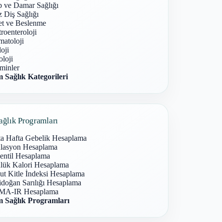
p ve Damar Sağlığı
 Diş Sağlığı
et ve Beslenme
roenteroloji
atoloji
oji
loji
minler
 Sağlık Kategorileri
ağlık Programları
ta Hafta Gebelik Hesaplama
lasyon Hesaplama
entil Hesaplama
lük Kalori Hesaplama
ut Kitle İndeksi Hesaplama
idoğan Sarılığı Hesaplama
A-IR Hesaplama
 Sağlık Programları