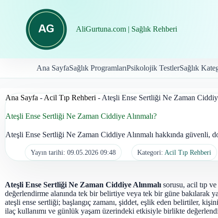
İçeriğe
geç
AliGurtuna.com | Sağlık Rehberi
Ana Sayfa
Sağlık Programları
Psikolojik Testler
Sağlık Kateg
Ana Sayfa
-
Acil Tıp Rehberi
-
Ateşli Ense Sertliği Ne Zaman Ciddiy
Ateşli Ense Sertliği Ne Zaman Ciddiye Alınmalı?
Ateşli Ense Sertliği Ne Zaman Ciddiye Alınmalı hakkında güvenli, doğ
Yayın tarihi:
09.05.2026 09:48
Kategori:
Acil Tıp Rehberi
Ateşli Ense Sertliği Ne Zaman Ciddiye Alınmalı
sorusu, acil tıp ve
değerlendirme alanında tek bir belirtiye veya tek bir güne bakılarak y
ateşli ense sertliği; başlangıç zamanı, şiddet, eşlik eden belirtiler, kişin
ilaç kullanımı ve günlük yaşam üzerindeki etkisiyle birlikte değerlendi