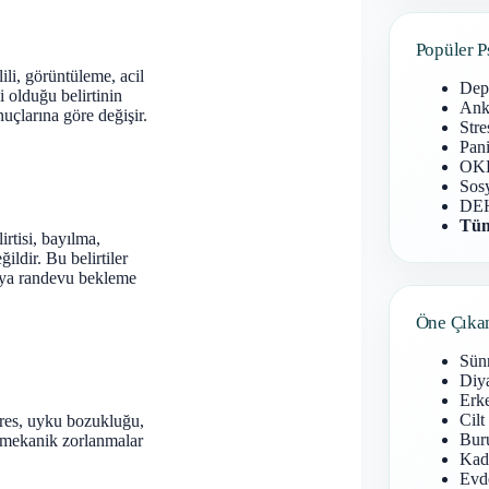
Popüler P
ili, görüntüleme, acil
Dep
 olduğu belirtinin
Anks
nuçlarına göre değişir.
Stre
Pani
OKB
Sosy
DEH
Tüm
irtisi, bayılma,
ldir. Bu belirtiler
veya randevu bekleme
Öne Çıka
Sün
Diy
Erke
Cilt
 Stres, uyku bozukluğu,
Buru
ya mekanik zorlanmalar
Kad
Evd