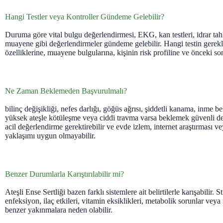
Hangi Testler veya Kontroller Gündeme Gelebilir?
Duruma göre vital bulgu değerlendirmesi, EKG, kan testleri, idrar tahl
muayene gibi değerlendirmeler gündeme gelebilir. Hangi testin gerekli
özelliklerine, muayene bulgularına, kişinin risk profiline ve önceki so
Ne Zaman Beklemeden Başvurulmalı?
bilinç değişikliği, nefes darlığı, göğüs ağrısı, şiddetli kanama, inme bel
yüksek ateşle kötüleşme veya ciddi travma varsa beklemek güvenli deği
acil değerlendirme gerektirebilir ve evde izlem, internet araştırması 
yaklaşımı uygun olmayabilir.
Benzer Durumlarla Karıştırılabilir mi?
Ateşli Ense Sertliği bazen farklı sistemlere ait belirtilerle karışabilir.
enfeksiyon, ilaç etkileri, vitamin eksiklikleri, metabolik sorunlar ve
benzer yakınmalara neden olabilir.