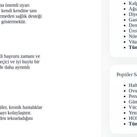
Kal
ama önemli uyarı
Ağız
 kendi kendine tanı
Diy
emeden sağlık desteği
Gast
 göstermektir.
Derm
Ürol
Nöro
Vita
Tüm
venli başvuru zamanı ve
çici ve iyi huylu bir
e daha ayrıntılı
Popüler S
Haf
Ovu
Pers
Gün
iler, kronik hastalıklar
Vüc
yı kolaylaştırır.
Yen
den tekrarladığını
HOM
Tüm