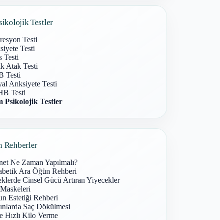
sikolojik Testler
resyon Testi
iyete Testi
s Testi
k Atak Testi
 Testi
al Anksiyete Testi
B Testi
 Psikolojik Testler
n Rehberler
net Ne Zaman Yapılmalı?
abetik Ara Öğün Rehberi
klerde Cinsel Gücü Artıran Yiyecekler
 Maskeleri
n Estetiği Rehberi
ınlarda Saç Dökülmesi
e Hızlı Kilo Verme