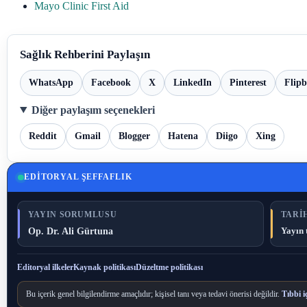
Mayo Clinic First Aid
Sağlık Rehberini Paylaşın
WhatsApp
Facebook
X
LinkedIn
Pinterest
Flip
Diğer paylaşım seçenekleri
Reddit
Gmail
Blogger
Hatena
Diigo
Xing
EDITORYAL ŞEFFAFLIK
YAYIN SORUMLUSU
TARIH
Op. Dr. Ali Gürtuna
Yayın 
Editoryal ilkeler
Kaynak politikası
Düzeltme politikası
Bu içerik genel bilgilendirme amaçlıdır; kişisel tanı veya tedavi önerisi değildir.
Tıbbi i