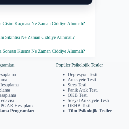
 Cisim Kaçması Ne Zaman Ciddiye Alınmalı?
m Sıkıntısı Ne Zaman Ciddiye Alınmalı?
 Sonrası Kusma Ne Zaman Ciddiye Alınmalı?
gramları
Popüler Psikolojik Testler
esaplama
Depresyon Testi
lama
Anksiyete Testi
Hesaplama
Stres Testi
plama
Panik Atak Testi
Hesaplama
OKB Testi
Tedavisi
Sosyal Anksiyete Testi
APGAR Hesaplama
DEHB Testi
ama Programları
Tüm Psikolojik Testler