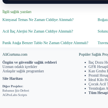
İlgili sağlık yazıları
Kimyasal Temas Ne Zaman Ciddiye Alınmalı?
Boğaza
Acil İlaç Alerjisi Ne Zaman Ciddiye Alınmalı?
Solunu
Panik Atağa Benzer Tablo Ne Zaman Ciddiye Alınmalı?
Travma
AliGurtuna.com
Popüler Sağlık Pro
Özgün ve güvenilir sağlık rehberi
İlaç Dozu H
Uzman odaklı içerikler
GFR Hesap
Anlaşılır sağlık programları
Kan Grubu 
Promil Hesa
Site Haritası
İdeal Kilo 
Çocuk Acil 
Diğer Projeler:
Yenidoğan 
Babamın Şiir Defteri
Tüm Hesapl
AGProLabs Scripts