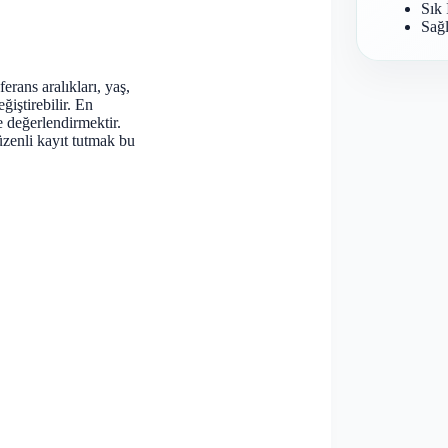
Sık 
Sağl
rans aralıkları, yaş,
ğiştirebilir. En
e değerlendirmektir.
zenli kayıt tutmak bu