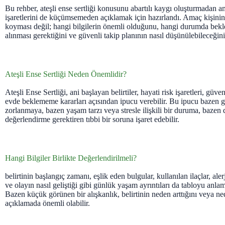
Bu rehber, ateşli ense sertliği konusunu abartılı kaygı oluşturmadan 
işaretlerini de küçümsemeden açıklamak için hazırlandı. Amaç kişinin
koyması değil; hangi bilgilerin önemli olduğunu, hangi durumda bekl
alınması gerektiğini ve güvenli takip planının nasıl düşünülebileceğini
Ateşli Ense Sertliği Neden Önemlidir?
Ateşli Ense Sertliği, ani başlayan belirtiler, hayati risk işaretleri, gü
evde beklememe kararları açısından ipucu verebilir. Bu ipucu bazen ge
zorlanmaya, bazen yaşam tarzı veya stresle ilişkili bir duruma, bazen d
değerlendirme gerektiren tıbbi bir soruna işaret edebilir.
Hangi Bilgiler Birlikte Değerlendirilmeli?
belirtinin başlangıç zamanı, eşlik eden bulgular, kullanılan ilaçlar, alerj
ve olayın nasıl geliştiği gibi günlük yaşam ayrıntıları da tabloyu anlama
Bazen küçük görünen bir alışkanlık, belirtinin neden arttığını veya ne
açıklamada önemli olabilir.