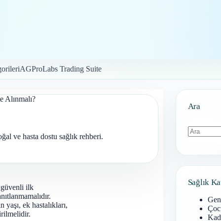
orileri
AGProLabs Trading Suite
e Alınmalı?
Ara
al ve hasta dostu sağlık rehberi.
Sonuç
bulunamad
Sağlık Ka
 güvenli ilk
anıtlanmamalıdır.
Gen
in yaşı, ek hastalıkları,
Çoc
rilmelidir.
Kadı