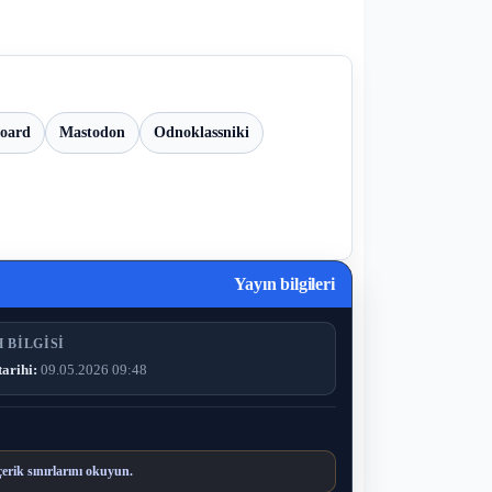
board
Mastodon
Odnoklassniki
Yayın bilgileri
 BILGISI
tarihi:
09.05.2026 09:48
çerik sınırlarını okuyun.