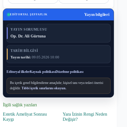
Yayın bilgileri
EDITORYAL ŞEFFAFLIK
YAYIN SORUMLUSU
Op. Dr. Ali Gürtuna
TARIH BILGISI
Yayın tarihi:
09.05.2026 10:00
Editoryal ilkeler
Kaynak politikası
Düzeltme politikası
Bu içerik genel bilgilendirme amaçlıdır; kişisel tanı veya tedavi önerisi
değildir.
Tıbbi içerik sınırlarını okuyun.
İlgili sağlık yazıları
Estetik Ameliyat Sonrası
Yara İzinin Rengi Neden
Kaygı
Değişir?