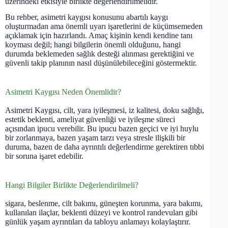
üzerindeki etkisiyle birlikte değerlendirilmelidir.
Bu rehber, asimetri kaygısı konusunu abartılı kaygı
oluşturmadan ama önemli uyarı işaretlerini de küçümsemeden
açıklamak için hazırlandı. Amaç kişinin kendi kendine tanı
koyması değil; hangi bilgilerin önemli olduğunu, hangi
durumda beklemeden sağlık desteği alınması gerektiğini ve
güvenli takip planının nasıl düşünülebileceğini göstermektir.
Asimetri Kaygısı Neden Önemlidir?
Asimetri Kaygısı, cilt, yara iyileşmesi, iz kalitesi, doku sağlığı,
estetik beklenti, ameliyat güvenliği ve iyileşme süreci
açısından ipucu verebilir. Bu ipucu bazen geçici ve iyi huylu
bir zorlanmaya, bazen yaşam tarzı veya stresle ilişkili bir
duruma, bazen de daha ayrıntılı değerlendirme gerektiren tıbbi
bir soruna işaret edebilir.
Hangi Bilgiler Birlikte Değerlendirilmeli?
sigara, beslenme, cilt bakımı, güneşten korunma, yara bakımı,
kullanılan ilaçlar, beklenti düzeyi ve kontrol randevuları gibi
günlük yaşam ayrıntıları da tabloyu anlamayı kolaylaştırır.