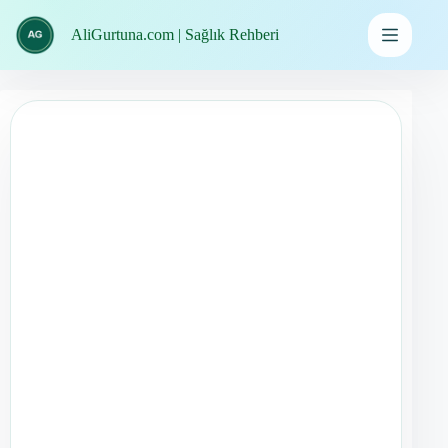
İçeriğe
geç
AliGurtuna.com | Sağlık Rehberi