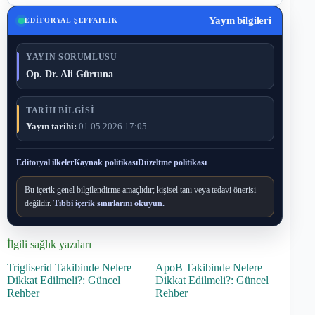
Yayın bilgileri
EDITORYAL ŞEFFAFLIK
YAYIN SORUMLUSU
Op. Dr. Ali Gürtuna
TARIH BILGISI
Yayın tarihi:
01.05.2026 17:05
Editoryal ilkeler
Kaynak politikası
Düzeltme politikası
Bu içerik genel bilgilendirme amaçlıdır; kişisel tanı veya tedavi önerisi
değildir.
Tıbbi içerik sınırlarını okuyun.
İlgili sağlık yazıları
Trigliserid Takibinde Nelere
ApoB Takibinde Nelere
Dikkat Edilmeli?: Güncel
Dikkat Edilmeli?: Güncel
Rehber
Rehber