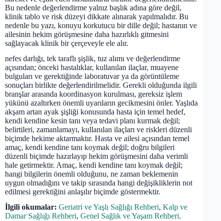
Bu nedenle değerlendirme yalnız başlık adına göre değil,
klinik tablo ve risk düzeyi dikkate alınarak yapılmalıdır. Bu
nedenle bu yazı, konuyu korkutucu bir dille değil; hastanın ve
ailesinin hekim görüşmesine daha hazırlıklı gitmesini
sağlayacak klinik bir çerçeveyle ele alır.
nefes darlığı, tek taraflı şişlik, tuz alımı ve değerlendirme
açısından; önceki hastalıklar, kullanılan ilaçlar, muayene
bulguları ve gerektiğinde laboratuvar ya da görüntüleme
sonuçları birlikte değerlendirilmelidir. Gerekli olduğunda ilgili
branşlar arasında koordinasyon kurulması, gereksiz işlem
yükünü azaltırken önemli uyarıların gecikmesini önler. Yaşlıda
akşam artan ayak şişliği konusunda hasta için temel hedef,
kendi kendine kesin tanı veya tedavi planı kurmak değil;
belirtileri, zamanlamayı, kullanılan ilaçları ve riskleri düzenli
biçimde hekime aktarmaktır. Hasta ve ailesi açısından temel
amaç, kendi kendine tanı koymak değil; doğru bilgileri
düzenli biçimde hazırlayıp hekim görüşmesini daha verimli
hale getirmektir. Amaç, kendi kendine tanı koymak değil;
hangi bilgilerin önemli olduğunu, ne zaman beklemenin
uygun olmadığını ve takip sırasında hangi değişikliklerin not
edilmesi gerektiğini anlaşılır biçimde göstermektir.
İlgili okumalar:
Geriatri ve Yaşlı Sağlığı Rehberi
,
Kalp ve
Damar Sağlığı Rehberi
,
Genel Sağlık ve Yaşam Rehberi
.