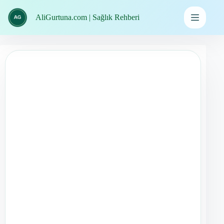
İçeriğe
geç
AliGurtuna.com | Sağlık Rehberi