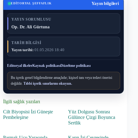
Yayın bilgileri
EDITORYAL ŞEFFAFLIK
YAYIN SORUMLUSU
Op. Dr. Ali Gürtuna
TARIH BILGISI
Yayın tarihi:
01.05.2026 18:40
Editoryal ilkeler
Kaynak politikası
Düzeltme politikası
Bu içerik genel bilgilendirme amaçlıdır; kişisel tanı veya tedavi önerisi
değildir.
Tıbbi içerik sınırlarını okuyun.
İlgili sağlık yazıları
Cilt Biyopsisi İzi Güneşte
Yüz Dolgusu Sonrası
Pembeleşirse
Gülünce Çizgi Boyunca
Sertlik
Parmak Ucu Yarasında
Karın İzi Çevresinde