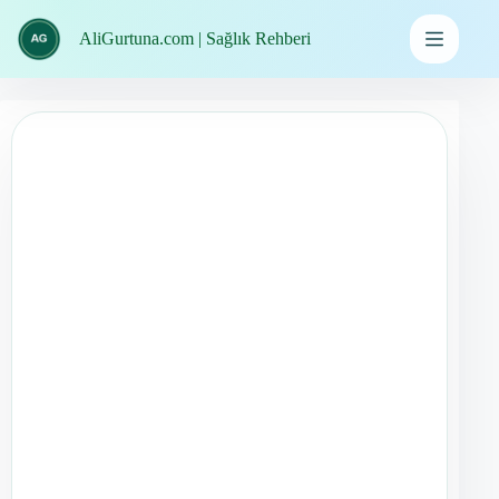
İçeriğe
geç
AliGurtuna.com | Sağlık Rehberi