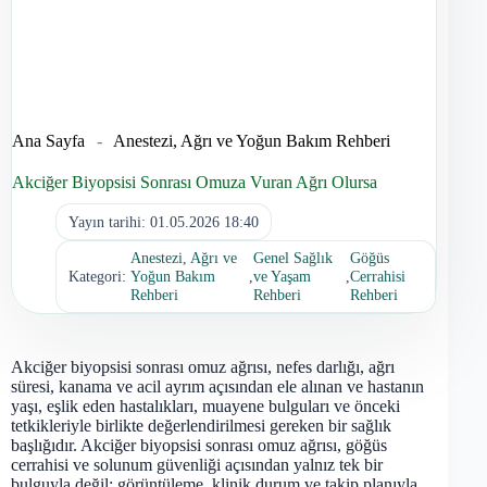
Ana Sayfa
-
Anestezi, Ağrı ve Yoğun Bakım Rehberi
Akciğer Biyopsisi Sonrası Omuza Vuran Ağrı Olursa
Yayın tarihi:
01.05.2026 18:40
Anestezi, Ağrı ve
Genel Sağlık
Göğüs
Kategori:
Yoğun Bakım
,
ve Yaşam
,
Cerrahisi
Rehberi
Rehberi
Rehberi
Akciğer biyopsisi sonrası omuz ağrısı, nefes darlığı, ağrı
süresi, kanama ve acil ayrım açısından ele alınan ve hastanın
yaşı, eşlik eden hastalıkları, muayene bulguları ve önceki
tetkikleriyle birlikte değerlendirilmesi gereken bir sağlık
başlığıdır. Akciğer biyopsisi sonrası omuz ağrısı, göğüs
cerrahisi ve solunum güvenliği açısından yalnız tek bir
bulguyla değil; görüntüleme, klinik durum ve takip planıyla