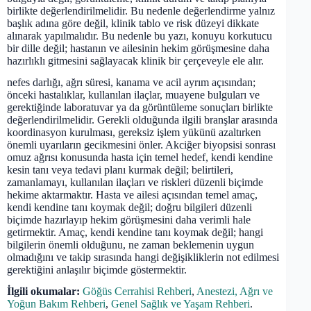
birlikte değerlendirilmelidir. Bu nedenle değerlendirme yalnız
başlık adına göre değil, klinik tablo ve risk düzeyi dikkate
alınarak yapılmalıdır. Bu nedenle bu yazı, konuyu korkutucu
bir dille değil; hastanın ve ailesinin hekim görüşmesine daha
hazırlıklı gitmesini sağlayacak klinik bir çerçeveyle ele alır.
nefes darlığı, ağrı süresi, kanama ve acil ayrım açısından;
önceki hastalıklar, kullanılan ilaçlar, muayene bulguları ve
gerektiğinde laboratuvar ya da görüntüleme sonuçları birlikte
değerlendirilmelidir. Gerekli olduğunda ilgili branşlar arasında
koordinasyon kurulması, gereksiz işlem yükünü azaltırken
önemli uyarıların gecikmesini önler. Akciğer biyopsisi sonrası
omuz ağrısı konusunda hasta için temel hedef, kendi kendine
kesin tanı veya tedavi planı kurmak değil; belirtileri,
zamanlamayı, kullanılan ilaçları ve riskleri düzenli biçimde
hekime aktarmaktır. Hasta ve ailesi açısından temel amaç,
kendi kendine tanı koymak değil; doğru bilgileri düzenli
biçimde hazırlayıp hekim görüşmesini daha verimli hale
getirmektir. Amaç, kendi kendine tanı koymak değil; hangi
bilgilerin önemli olduğunu, ne zaman beklemenin uygun
olmadığını ve takip sırasında hangi değişikliklerin not edilmesi
gerektiğini anlaşılır biçimde göstermektir.
İlgili okumalar:
Göğüs Cerrahisi Rehberi
,
Anestezi, Ağrı ve
Yoğun Bakım Rehberi
,
Genel Sağlık ve Yaşam Rehberi
.