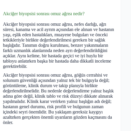
Akciğer biyopsisi sonrası omuz ağrısı nedir?
Akciğer biyopsisi sonrası omuz ağrısı, nefes darlığı, ağrı
süresi, kanama ve acil ayrım açısından ele alınan ve hastanın
yaşı, eşlik eden hastalıkları, muayene bulguları ve önceki
tetkikleriyle birlikte değerlendirilmesi gereken bir sağlık
başlığıdır. Tanımın doğru kurulması, benzer yakınmaların
farklı uzmanlık alanlarında neden ayrı değerlendirildiğini
açıklar. Aynı kelime, bir hastada geçici ve iyi huylu bir
tabloyu anlatırken başka bir hastada daha dikkatli inceleme
gerektirebilir.
Akciğer biyopsisi sonrası omuz ağrısı, göğüs cerrahisi ve
solunum güvenliği açısından yalnız tek bir bulguyla değil;
görüntüleme, klinik durum ve takip planıyla birlikte
değerlendirilmelidir. Bu nedenle değerlendirme yalnız başlık
adına göre değil, klinik tablo ve risk düzeyi dikkate alınarak
yapılmalıdır. Klinik karar verirken yalnız başlığın adı değil;
hastanın genel durumu, risk profili ve bulgunun zaman
içindeki seyri önemlidir. Bu yaklaşım gereksiz kaygıyı
azaltırken gerçekten önemli uyarıların gözden kaçmasını da
önler.