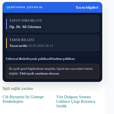
Yayın bilgileri
EDITORYAL ŞEFFAFLIK
YAYIN SORUMLUSU
Op. Dr. Ali Gürtuna
TARIH BILGISI
Yayın tarihi:
01.05.2026 18:12
Editoryal ilkeler
Kaynak politikası
Düzeltme politikası
Bu içerik genel bilgilendirme amaçlıdır; kişisel tanı veya tedavi önerisi
değildir.
Tıbbi içerik sınırlarını okuyun.
İlgili sağlık yazıları
Cilt Biyopsisi İzi Güneşte
Yüz Dolgusu Sonrası
Pembeleşirse
Gülünce Çizgi Boyunca
Sertlik