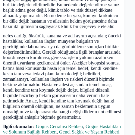
birlikte değerlendirilmelidir. Bu nedenle değerlendirme yalnız
başlık adına göre değil, klinik tablo ve risk düzeyi dikkate
alınarak yapılmalıdır. Bu nedenle bu yazı, konuyu korkutucu
bir dille değil; hastanın ve ailesinin hekim görüşmesine daha
hazırlıklı gitmesini sağlayacak klinik bir çerçeveyle ele alır.
nefes darlığı, öksürük, kanama ve acil ayrım açısından; önceki
hastalıklar, kullanılan ilaçlar, muayene bulguları ve
gerektiğinde laboratuvar ya da görüntüleme sonuçları birlikte
değerlendirilmelidir. Gerekli olduğunda ilgili branşlar arasında
koordinasyon kurulması, gereksiz işlem yükünü azaltırken
önemli uyarıların gecikmesini önler. Akciğer biyopsisi sonrası
batma hissi konusunda hasta için temel hedef, kendi kendine
kesin tanı veya tedavi planı kurmak değil; belirtileri,
zamanlamayı, kullanılan ilaçları ve riskleri düzenli biçimde
hekime aktarmaktır. Hasta ve ailesi açısından temel amaç,
kendi kendine tanı koymak değil; doğru bilgileri düzenli
biçimde hazırlayıp hekim görüşmesini daha verimli hale
getirmektir. Amaç, kendi kendine tanı koymak değil; hangi
bilgilerin önemli olduğunu, ne zaman beklemenin uygun
olmadığını ve takip sırasında hangi değişikliklerin not edilmesi
gerektiğini anlaşılır biçimde göstermektir.
İlgili okumalar:
Göğüs Cerrahisi Rehberi
,
Göğüs Hastalıkları
ve Solunum Sağlığı Rehberi
,
Genel Sağlık ve Yaşam Rehberi
.