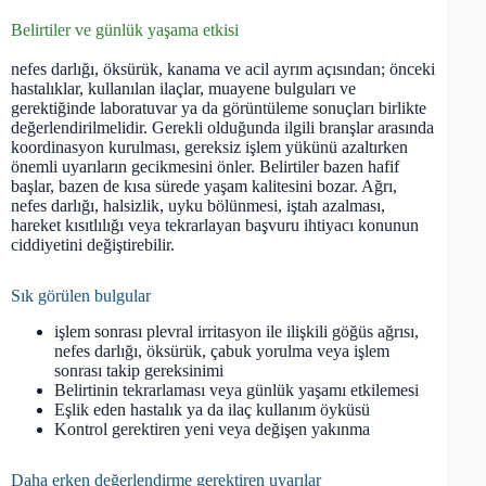
Belirtiler ve günlük yaşama etkisi
nefes darlığı, öksürük, kanama ve acil ayrım açısından; önceki
hastalıklar, kullanılan ilaçlar, muayene bulguları ve
gerektiğinde laboratuvar ya da görüntüleme sonuçları birlikte
değerlendirilmelidir. Gerekli olduğunda ilgili branşlar arasında
koordinasyon kurulması, gereksiz işlem yükünü azaltırken
önemli uyarıların gecikmesini önler. Belirtiler bazen hafif
başlar, bazen de kısa sürede yaşam kalitesini bozar. Ağrı,
nefes darlığı, halsizlik, uyku bölünmesi, iştah azalması,
hareket kısıtlılığı veya tekrarlayan başvuru ihtiyacı konunun
ciddiyetini değiştirebilir.
Sık görülen bulgular
işlem sonrası plevral irritasyon ile ilişkili göğüs ağrısı,
nefes darlığı, öksürük, çabuk yorulma veya işlem
sonrası takip gereksinimi
Belirtinin tekrarlaması veya günlük yaşamı etkilemesi
Eşlik eden hastalık ya da ilaç kullanım öyküsü
Kontrol gerektiren yeni veya değişen yakınma
Daha erken değerlendirme gerektiren uyarılar