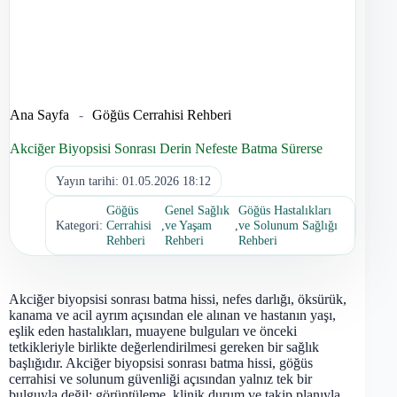
Ana Sayfa
-
Göğüs Cerrahisi Rehberi
Akciğer Biyopsisi Sonrası Derin Nefeste Batma Sürerse
Yayın tarihi:
01.05.2026 18:12
Göğüs
Genel Sağlık
Göğüs Hastalıkları
Kategori:
Cerrahisi
,
ve Yaşam
,
ve Solunum Sağlığı
Rehberi
Rehberi
Rehberi
Akciğer biyopsisi sonrası batma hissi, nefes darlığı, öksürük,
kanama ve acil ayrım açısından ele alınan ve hastanın yaşı,
eşlik eden hastalıkları, muayene bulguları ve önceki
tetkikleriyle birlikte değerlendirilmesi gereken bir sağlık
başlığıdır. Akciğer biyopsisi sonrası batma hissi, göğüs
cerrahisi ve solunum güvenliği açısından yalnız tek bir
bulguyla değil; görüntüleme, klinik durum ve takip planıyla