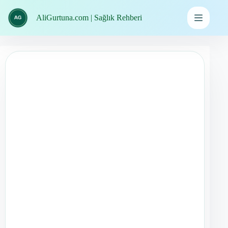
İçeriğe
geç
AliGurtuna.com | Sağlık Rehberi