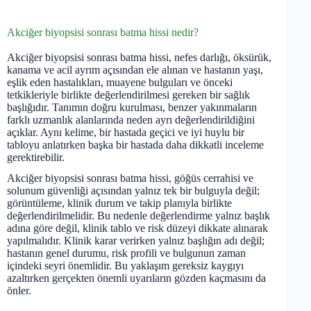
Akciğer biyopsisi sonrası batma hissi nedir?
Akciğer biyopsisi sonrası batma hissi, nefes darlığı, öksürük,
kanama ve acil ayrım açısından ele alınan ve hastanın yaşı,
eşlik eden hastalıkları, muayene bulguları ve önceki
tetkikleriyle birlikte değerlendirilmesi gereken bir sağlık
başlığıdır. Tanımın doğru kurulması, benzer yakınmaların
farklı uzmanlık alanlarında neden ayrı değerlendirildiğini
açıklar. Aynı kelime, bir hastada geçici ve iyi huylu bir
tabloyu anlatırken başka bir hastada daha dikkatli inceleme
gerektirebilir.
Akciğer biyopsisi sonrası batma hissi, göğüs cerrahisi ve
solunum güvenliği açısından yalnız tek bir bulguyla değil;
görüntüleme, klinik durum ve takip planıyla birlikte
değerlendirilmelidir. Bu nedenle değerlendirme yalnız başlık
adına göre değil, klinik tablo ve risk düzeyi dikkate alınarak
yapılmalıdır. Klinik karar verirken yalnız başlığın adı değil;
hastanın genel durumu, risk profili ve bulgunun zaman
içindeki seyri önemlidir. Bu yaklaşım gereksiz kaygıyı
azaltırken gerçekten önemli uyarıların gözden kaçmasını da
önler.