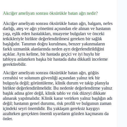
Akciğer ameliyatı sonrası öksürükle batan ağrı nedir?
Akciğer ameliyatı sonrası öksürükle batan ağrı, balgam, nefes
darlığı, ateş ve ağrı yönetimi açısından ele alınan ve hastanın
yaşı, eşlik eden hastalıkları, muayene bulguları ve önceki
tetkikleriyle birlikte değerlendirilmesi gereken bir sağlık
başlığıdır. Tanımın doğru kurulması, benzer yakınmaların
farklı uzmanlık alanlarında neden ayrı değerlendirildiğini
açıklar. Aynı kelime, bir hastada geçici ve iyi huylu bir
tabloyu anlatırken başka bir hastada daha dikkatli inceleme
gerektirebilir.
Akciğer ameliyatı sonrası öksürükle batan ağrı, göğüs
cerrahisi ve solunum güvenliği açısından yalnız tek bir
bulguyla değil; görüntüleme, klinik durum ve takip planıyla
birlikte değerlendirilmelidir. Bu nedenle değerlendirme yalnız
başlık adına göre değil, klinik tablo ve risk düzeyi dikkate
alınarak yapılmalıdır. Klinik karar verirken yalnız başlığın adı
değil; hastanın genel durumu, risk profili ve bulgunun zaman
içindeki seyri önemlidir. Bu yaklaşım gereksiz kaygıyı
azaltırken gerçekten önemli uyarıların gözden kaçmasını da
önler.