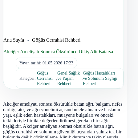
Ana Sayfa
-
Göğüs Cerrahisi Rehberi
Akciğer Ameliyatı Sonrası Öksürünce Dikiş Altı Batarsa
Yayın tarihi:
01.05.2026 17:23
Göğüs
Genel Sağlık
Göğüs Hastalıkları
Kategori:
Cerrahisi
,
ve Yaşam
,
ve Solunum Sağlığı
Rehberi
Rehberi
Rehberi
Akciğer ameliyatı sonrası öksürükle batan ağrı, balgam, nefes
darlığı, ateş ve ağrı yönetimi açısından ele alınan ve hastanın
yaşı, eşlik eden hastalıkları, muayene bulguları ve önceki
tetkikleriyle birlikte değerlendirilmesi gereken bir sağlık
başlığıdır. Akciğer ameliyatı sonrası öksürükle batan ağrı,
göğüs cerrahisi ve solunum güvenliği açısından yalnız tek bir
bulguyla değil; görüntüleme, klinik durum ve takip planıyla