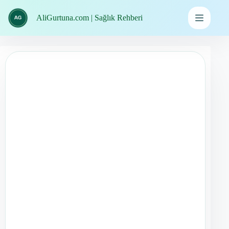
İçeriğe
geç
AliGurtuna.com | Sağlık Rehberi