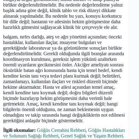
birlikte değerlendirilmelidir. Bu nedenle değerlendirme yalnız
başlık adına göre değil, klinik tablo ve risk düzeyi dikkate
alınarak yapılmalıdır. Bu nedenle bu yazı, konuyu korkutucu
bir dille değil; hastanın ve ailesinin hekim görüşmesine daha
hazırlıklı gitmesini sağlayacak klinik bir çerçeveyle ele alır.
balgam, nefes darlığı, ateş ve ağrı yönetimi açısından; önceki
hastalıklar, kullanılan ilaçlar, muayene bulguları ve
gerektiğinde laboratuvar ya da görüntüleme sonuçları birlikte
değerlendirilmelidir. Gerekli olduğunda ilgili branşlar arasında
koordinasyon kurulması, gereksiz işlem yükünü azaltırken
önemli uyarıların gecikmesini önler. Akciğer ameliyatı sonrası
öksürükle batan ağrı konusunda hasta için temel hedef, kendi
kendine kesin tanı veya tedavi planı kurmak değil; belirtileri,
zamanlamayı, kullanılan ilaçları ve riskleri düzenli biçimde
hekime aktarmaktır. Hasta ve ailesi açısından temel amaç,
kendi kendine tanı koymak değil; doğru bilgileri düzenli
biçimde hazırlayıp hekim görüşmesini daha verimli hale
getirmektir. Amaç, kendi kendine tanı koymak değil; hangi
bilgilerin önemli olduğunu, ne zaman beklemenin uygun
olmadığını ve takip sırasında hangi değişikliklerin not edilmesi
gerektiğini anlaşılır biçimde göstermektir.
İlgili okumalar:
Göğüs Cerrahisi Rehberi
,
Göğüs Hastalıkları
ve Solunum Sağlığı Rehberi
,
Genel Sağlık ve Yaşam Rehberi
.