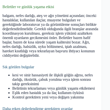
Belirtiler ve günlük yaşama etkisi
balgam, nefes darlığı, ateş ve ağrı yönetimi açısından; önceki
hastalıklar, kullanılan ilaçlar, muayene bulguları ve
gerektiğinde laboratuvar ya da görüntüleme sonuçları birlikte
değerlendirilmelidir. Gerekli olduğunda ilgili branşlar arasında
koordinasyon kurulması, gereksiz işlem yükünü azaltırken
önemli uyarıların gecikmesini önler. Belirtiler bazen hafif
başlar, bazen de kısa sürede yaşam kalitesini bozar. Ağrı,
nefes darlığı, halsizlik, uyku bölünmesi, iştah azalması,
hareket kısıtlılığı veya tekrarlayan başvuru ihtiyacı konunun
ciddiyetini değiştirebilir.
Sık görülen bulgular
kesi ve sinir hassasiyeti ile ilişkili göğüs ağrısı, nefes
darlığı, öksürük, çabuk yorulma veya işlem sonrası
takip gereksinimi
Belirtinin tekrarlaması veya günlük yaşamı etkilemesi
Eşlik eden hastalık ya da ilaç kullanım öyküsü
Kontrol gerektiren yeni veya değişen yakınma
Daha erken değerlendirme gerektiren uyarılar