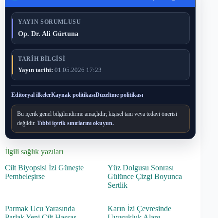
YAYIN SORUMLUSU
Op. Dr. Ali Gürtuna
TARIH BILGISI
Yayın tarihi:
01.05.2026 17:23
Editoryal ilkeler
Kaynak politikası
Düzeltme politikası
Bu içerik genel bilgilendirme amaçlıdır; kişisel tanı veya tedavi önerisi
değildir.
Tıbbi içerik sınırlarını okuyun.
İlgili sağlık yazıları
Cilt Biyopsisi İzi Güneşte
Yüz Dolgusu Sonrası
Pembeleşirse
Gülünce Çizgi Boyunca
Sertlik
Parmak Ucu Yarasında
Karın İzi Çevresinde
Parlak Yeni Cilt Hassas
Uyuşukluk Alanı