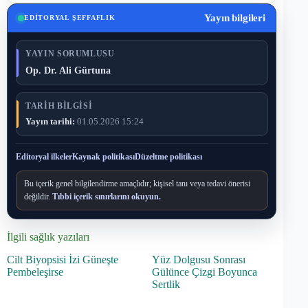
Yayın bilgileri
EDITORYAL ŞEFFAFLIK
YAYIN SORUMLUSU
Op. Dr. Ali Gürtuna
TARIH BILGISI
Yayın tarihi:
01.05.2026 15:24
Editoryal ilkeler
Kaynak politikası
Düzeltme politikası
Bu içerik genel bilgilendirme amaçlıdır; kişisel tanı veya tedavi önerisi
değildir.
Tıbbi içerik sınırlarını okuyun.
İlgili sağlık yazıları
Cilt Biyopsisi İzi Güneşte
Yüz Dolgusu Sonrası
Pembeleşirse
Gülünce Çizgi Boyunca
Sertlik