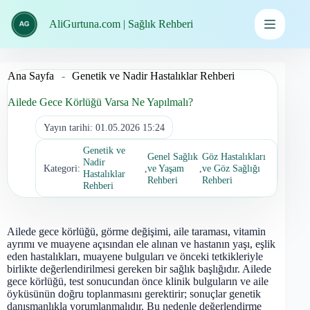
İçeriğe
geç
AliGurtuna.com | Sağlık Rehberi
Ana Sayfa
-
Genetik ve Nadir Hastalıklar Rehberi
Ailede Gece Körlüğü Varsa Ne Yapılmalı?
Yayın tarihi:
01.05.2026 15:24
Genetik ve
Genel Sağlık
Göz Hastalıkları
Nadir
Kategori:
,
ve Yaşam
,
ve Göz Sağlığı
Hastalıklar
Rehberi
Rehberi
Rehberi
Ailede gece körlüğü, görme değişimi, aile taraması, vitamin
ayrımı ve muayene açısından ele alınan ve hastanın yaşı, eşlik
eden hastalıkları, muayene bulguları ve önceki tetkikleriyle
birlikte değerlendirilmesi gereken bir sağlık başlığıdır. Ailede
gece körlüğü, test sonucundan önce klinik bulguların ve aile
öyküsünün doğru toplanmasını gerektirir; sonuçlar genetik
danışmanlıkla yorumlanmalıdır. Bu nedenle değerlendirme