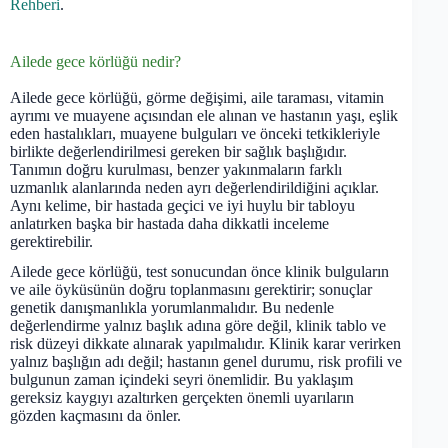
Rehberi
.
Ailede gece körlüğü nedir?
Ailede gece körlüğü, görme değişimi, aile taraması, vitamin
ayrımı ve muayene açısından ele alınan ve hastanın yaşı, eşlik
eden hastalıkları, muayene bulguları ve önceki tetkikleriyle
birlikte değerlendirilmesi gereken bir sağlık başlığıdır.
Tanımın doğru kurulması, benzer yakınmaların farklı
uzmanlık alanlarında neden ayrı değerlendirildiğini açıklar.
Aynı kelime, bir hastada geçici ve iyi huylu bir tabloyu
anlatırken başka bir hastada daha dikkatli inceleme
gerektirebilir.
Ailede gece körlüğü, test sonucundan önce klinik bulguların
ve aile öyküsünün doğru toplanmasını gerektirir; sonuçlar
genetik danışmanlıkla yorumlanmalıdır. Bu nedenle
değerlendirme yalnız başlık adına göre değil, klinik tablo ve
risk düzeyi dikkate alınarak yapılmalıdır. Klinik karar verirken
yalnız başlığın adı değil; hastanın genel durumu, risk profili ve
bulgunun zaman içindeki seyri önemlidir. Bu yaklaşım
gereksiz kaygıyı azaltırken gerçekten önemli uyarıların
gözden kaçmasını da önler.