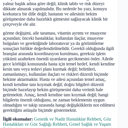
yalnız başlık adına göre değil, klinik tablo ve risk düzeyi
dikkate alınarak yapılmalıdır. Bu nedenle bu yazı, konuyu
korkutucu bir dille değil; hastanın ve ailesinin hekim
görüşmesine daha hazırlıklı gitmesini sağlayacak klinik bir
çerçeveyle ele alır.
görme değişimi, aile taraması, vitamin ayrımı ve muayene
açısından; önceki hastalıklar, kullanılan ilaçlar, muayene
bulguları ve gerektiğinde laboratuvar ya da görüntüleme
sonuçları birlikte değerlendirilmelidir. Gerekli olduğunda ilgili
branşlar arasında koordinasyon kurulması, gereksiz işlem
yükünü azaltırken önemli uyarıların gecikmesini önler. Ailede
gece körlüğü konusunda hasta için temel hedef, kendi kendine
kesin tanı veya tedavi planı kurmak değil; belirtileri,
zamanlamayı, kullanılan ilaçları ve riskleri düzenli biçimde
hekime aktarmaktır. Hasta ve ailesi açısından temel amaç,
kendi kendine tanı koymak değil; doğru bilgileri düzenli
biçimde hazırlayıp hekim görüşmesini daha verimli hale
getirmektir. Amaç, kendi kendine tanı koymak değil; hangi
bilgilerin önemli olduğunu, ne zaman beklemenin uygun
olmadığını ve takip sırasında hangi değişikliklerin not edilmesi
gerektiğini anlaşılır biçimde göstermektir.
İlgili okumalar:
Genetik ve Nadir Hastalıklar Rehberi
,
Göz
Hastalıkları ve Göz Sağlığı Rehberi
,
Genel Sağlık ve Yaşam