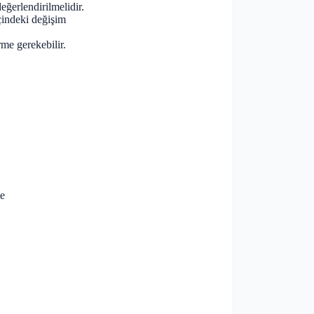
eğerlendirilmelidir.
çindeki değişim
me gerekebilir.
me