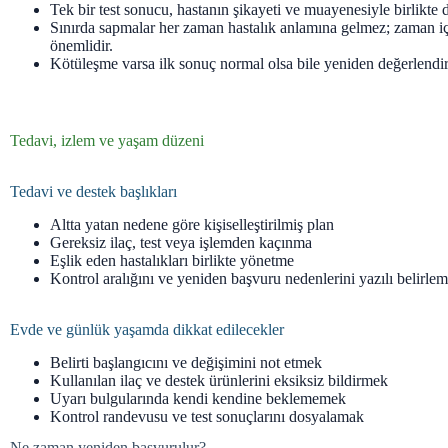
Tek bir test sonucu, hastanın şikayeti ve muayenesiyle birlikte d
Sınırda sapmalar her zaman hastalık anlamına gelmez; zaman i
önemlidir.
Kötüleşme varsa ilk sonuç normal olsa bile yeniden değerlendir
Tedavi, izlem ve yaşam düzeni
Tedavi ve destek başlıkları
Altta yatan nedene göre kişiselleştirilmiş plan
Gereksiz ilaç, test veya işlemden kaçınma
Eşlik eden hastalıkları birlikte yönetme
Kontrol aralığını ve yeniden başvuru nedenlerini yazılı belirle
Evde ve günlük yaşamda dikkat edilecekler
Belirti başlangıcını ve değişimini not etmek
Kullanılan ilaç ve destek ürünlerini eksiksiz bildirmek
Uyarı bulgularında kendi kendine beklememek
Kontrol randevusu ve test sonuçlarını dosyalamak
Ne zaman yeniden başvurulur?