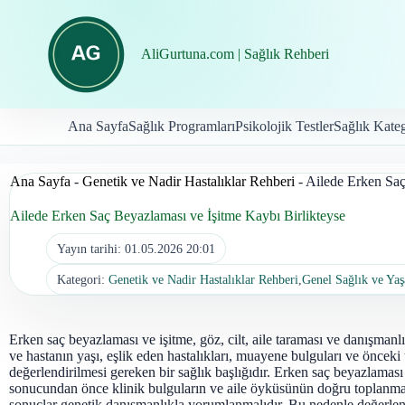
İçeriğe
geç
AliGurtuna.com | Sağlık Rehberi
Ana Sayfa
Sağlık Programları
Psikolojik Testler
Sağlık Kateg
Ana Sayfa
-
Genetik ve Nadir Hastalıklar Rehberi
-
Ailede Erken Saç
Ailede Erken Saç Beyazlaması ve İşitme Kaybı Birlikteyse
Yayın tarihi:
01.05.2026 20:01
Kategori:
Genetik ve Nadir Hastalıklar Rehberi
,
Genel Sağlık ve Ya
Erken saç beyazlaması ve işitme, göz, cilt, aile taraması ve danışmanlı
ve hastanın yaşı, eşlik eden hastalıkları, muayene bulguları ve önceki t
değerlendirilmesi gereken bir sağlık başlığıdır. Erken saç beyazlaması 
sonucundan önce klinik bulguların ve aile öyküsünün doğru toplanması
sonuçlar genetik danışmanlıkla yorumlanmalıdır. Bu nedenle değerlen