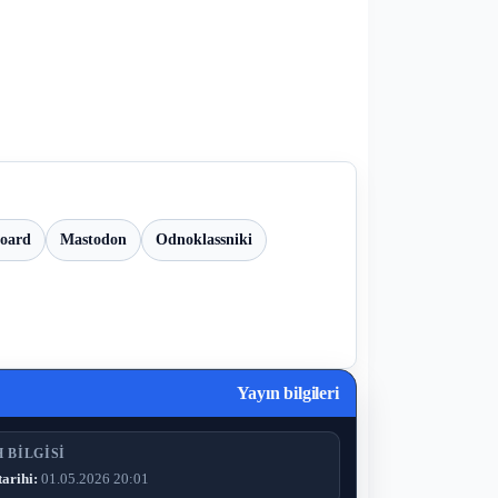
board
Mastodon
Odnoklassniki
Yayın bilgileri
 BILGISI
tarihi:
01.05.2026 20:01