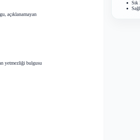
Sık 
Sağl
bulgu, açıklanamayan
an yetmezliği bulgusu