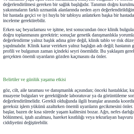
değerlendirilmesi gereken bir sağlık başlığıdır. Tanımın doğru kurulm
yakınmaların farklı uzmanlık alanlarında neden ayrı değerlendirildiğin
bir hastada geçici ve iyi huylu bir tabloyu anlatırken başka bir hastada
inceleme gerektirebilir.
Erken saç beyazlaması ve işitme, test sonucundan önce klinik bulgula
doğru toplanmasını gerektirir; sonuçlar genetik danışmanlıkla yoruml
değerlendirme yalnız başlık adına göre değil, klinik tablo ve risk düze
yapılmalıdır. Klinik karar verirken yalnız başlığın adı değil; hastanın
profili ve bulgunun zaman içindeki seyri önemlidir. Bu yaklaşım gerek
gerçekten önemli uyarıların gözden kaçmasını da önler.
Belirtiler ve günlük yaşama etkisi
göz, cilt, aile taraması ve danışmanlık açısından; önceki hastalıklar, kul
muayene bulguları ve gerektiğinde laboratuvar ya da görüntüleme sonu
değerlendirilmelidir. Gerekli olduğunda ilgili branşlar arasında koord
gereksiz işlem yükünü azaltırken önemli uyarıların gecikmesini önler. 
başlar, bazen de kısa sürede yaşam kalitesini bozar. Ağrı, nefes darlığı
bölünmesi, iştah azalması, hareket kısıtlılığı veya tekrarlayan başvur
ciddiyetini değiştirebilir.