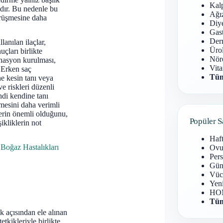
Kal
ıdır. Bu nedenle bu
Ağız
örüşmesine daha
Diy
Gast
Derm
lanılan ilaçlar,
Ürol
çları birlikte
Nöro
inasyon kurulması,
Vita
 Erken saç
Tüm
e kesin tanı veya
ve riskleri düzenli
ndi kendine tanı
mesini daha verimli
lerin önemli olduğunu,
Popüler S
kliklerin not
Haf
Boğaz Hastalıkları
Ovu
Pers
Gün
Vüc
Yen
HOM
Tüm
k açısından ele alınan
etkikleriyle birlikte