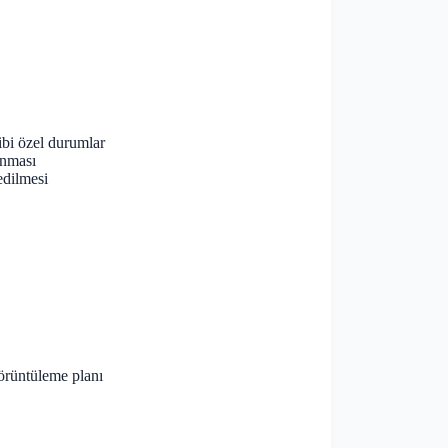
ibi özel durumlar
anması
edilmesi
örüntüleme planı