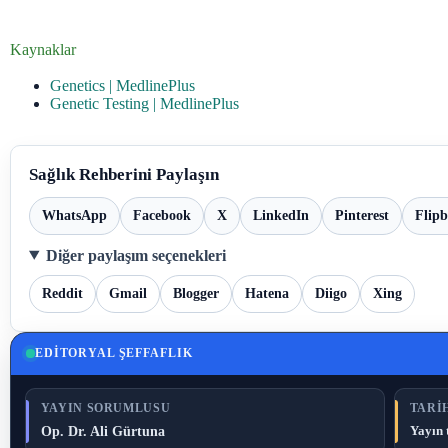
Kaynaklar
Genetics | MedlinePlus
Genetic Testing | MedlinePlus
Sağlık Rehberini Paylaşın
WhatsApp
Facebook
X
LinkedIn
Pinterest
Flip
Diğer paylaşım seçenekleri
Reddit
Gmail
Blogger
Hatena
Diigo
Xing
EDITORYAL ŞEFFAFLIK
YAYIN SORUMLUSU
TARIH
Op. Dr. Ali Gürtuna
Yayın 