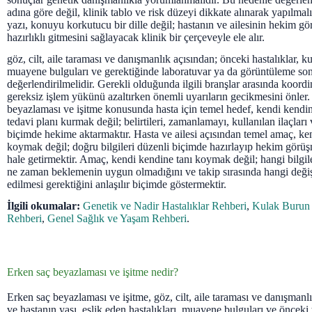
adına göre değil, klinik tablo ve risk düzeyi dikkate alınarak yapılmal
yazı, konuyu korkutucu bir dille değil; hastanın ve ailesinin hekim g
hazırlıklı gitmesini sağlayacak klinik bir çerçeveyle ele alır.
göz, cilt, aile taraması ve danışmanlık açısından; önceki hastalıklar, kul
muayene bulguları ve gerektiğinde laboratuvar ya da görüntüleme sonu
değerlendirilmelidir. Gerekli olduğunda ilgili branşlar arasında koord
gereksiz işlem yükünü azaltırken önemli uyarıların gecikmesini önler.
beyazlaması ve işitme konusunda hasta için temel hedef, kendi kendin
tedavi planı kurmak değil; belirtileri, zamanlamayı, kullanılan ilaçları 
biçimde hekime aktarmaktır. Hasta ve ailesi açısından temel amaç, ke
koymak değil; doğru bilgileri düzenli biçimde hazırlayıp hekim görüş
hale getirmektir. Amaç, kendi kendine tanı koymak değil; hangi bilgi
ne zaman beklemenin uygun olmadığını ve takip sırasında hangi değişi
edilmesi gerektiğini anlaşılır biçimde göstermektir.
İlgili okumalar:
Genetik ve Nadir Hastalıklar Rehberi
,
Kulak Burun 
Rehberi
,
Genel Sağlık ve Yaşam Rehberi
.
Erken saç beyazlaması ve işitme nedir?
Erken saç beyazlaması ve işitme, göz, cilt, aile taraması ve danışmanlı
ve hastanın yaşı, eşlik eden hastalıkları, muayene bulguları ve önceki t