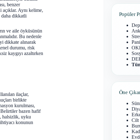
ası, benzer
i açıklar. Aynı kelime,
Popüler P
 daha dikkatli
Dep
Anks
rın ve aile öyküsünün
Stre
anmalıdır. Bu nedenle
Pani
yi dikkate alınarak
OKB
 genel durumu, risk
Sosy
siz kaygıyı azaltırken
DEH
Tüm
Öne Çıka
lanılan ilaçlar,
çları birlikte
Sün
inasyon kurulması,
Diy
Belirtiler bazen hafif
Erke
, halsizlik, uyku
Cilt
u ihtiyacı konunun
Buru
Kad
Evd