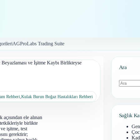
orileri
AGProLabs Trading Suite
 Beyazlaması ve İşitme Kaybı Birlikteyse
Ara
Sonuç
şam Rehberi
,
Kulak Burun Boğaz Hastalıkları Rehberi
bulunamad
Sağlık Ka
k açısından ele alınan
etkikleriyle birlikte
Gen
ve işitme, test
Çoc
nı gerektirir;
Kadı
dirme yalnız başlık