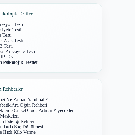
sikolojik Testler
resyon Testi
iyete Testi
s Testi
k Atak Testi
 Testi
al Anksiyete Testi
B Testi
 Psikolojik Testler
n Rehberler
net Ne Zaman Yapılmalı?
abetik Ara Öğün Rehberi
klerde Cinsel Gücü Artıran Yiyecekler
 Maskeleri
n Estetiği Rehberi
ınlarda Saç Dökülmesi
e Hızlı Kilo Verme