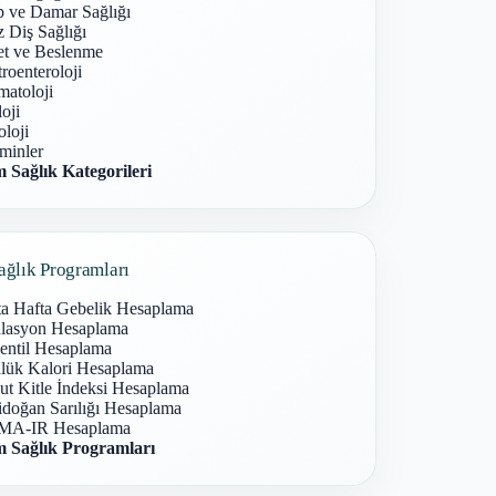
p ve Damar Sağlığı
 Diş Sağlığı
et ve Beslenme
roenteroloji
atoloji
oji
loji
minler
 Sağlık Kategorileri
ağlık Programları
ta Hafta Gebelik Hesaplama
lasyon Hesaplama
entil Hesaplama
lük Kalori Hesaplama
ut Kitle İndeksi Hesaplama
idoğan Sarılığı Hesaplama
A-IR Hesaplama
 Sağlık Programları