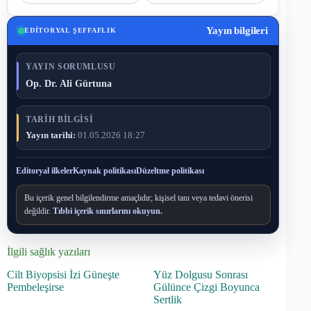
Yayın bilgileri
EDITORYAL ŞEFFAFLIK
YAYIN SORUMLUSU
Op. Dr. Ali Gürtuna
TARIH BILGISI
Yayın tarihi:
01.05.2026 18:27
Editoryal ilkeler
Kaynak politikası
Düzeltme politikası
Bu içerik genel bilgilendirme amaçlıdır; kişisel tanı veya tedavi önerisi
değildir.
Tıbbi içerik sınırlarını okuyun.
İlgili sağlık yazıları
Cilt Biyopsisi İzi Güneşte
Yüz Dolgusu Sonrası
Pembeleşirse
Gülünce Çizgi Boyunca
Sertlik