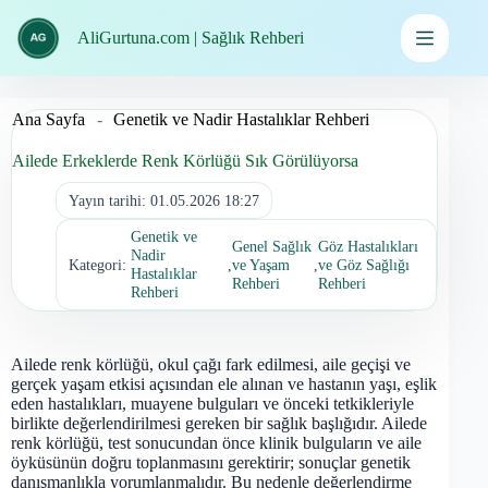
İçeriğe
geç
AliGurtuna.com | Sağlık Rehberi
Ana Sayfa
-
Genetik ve Nadir Hastalıklar Rehberi
Ailede Erkeklerde Renk Körlüğü Sık Görülüyorsa
Yayın tarihi:
01.05.2026 18:27
Genetik ve
Genel Sağlık
Göz Hastalıkları
Nadir
Kategori:
,
ve Yaşam
,
ve Göz Sağlığı
Hastalıklar
Rehberi
Rehberi
Rehberi
Ailede renk körlüğü, okul çağı fark edilmesi, aile geçişi ve
gerçek yaşam etkisi açısından ele alınan ve hastanın yaşı, eşlik
eden hastalıkları, muayene bulguları ve önceki tetkikleriyle
birlikte değerlendirilmesi gereken bir sağlık başlığıdır. Ailede
renk körlüğü, test sonucundan önce klinik bulguların ve aile
öyküsünün doğru toplanmasını gerektirir; sonuçlar genetik
danışmanlıkla yorumlanmalıdır. Bu nedenle değerlendirme