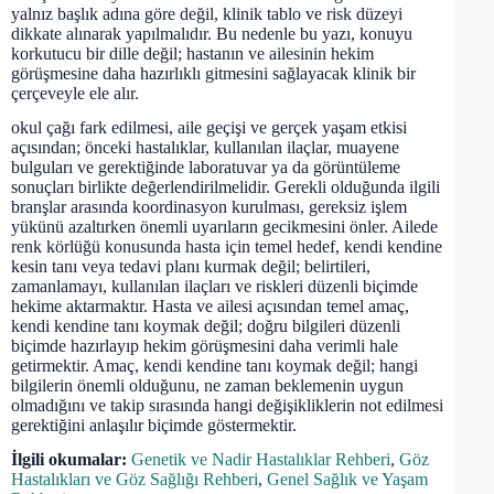
yalnız başlık adına göre değil, klinik tablo ve risk düzeyi
dikkate alınarak yapılmalıdır. Bu nedenle bu yazı, konuyu
korkutucu bir dille değil; hastanın ve ailesinin hekim
görüşmesine daha hazırlıklı gitmesini sağlayacak klinik bir
çerçeveyle ele alır.
okul çağı fark edilmesi, aile geçişi ve gerçek yaşam etkisi
açısından; önceki hastalıklar, kullanılan ilaçlar, muayene
bulguları ve gerektiğinde laboratuvar ya da görüntüleme
sonuçları birlikte değerlendirilmelidir. Gerekli olduğunda ilgili
branşlar arasında koordinasyon kurulması, gereksiz işlem
yükünü azaltırken önemli uyarıların gecikmesini önler. Ailede
renk körlüğü konusunda hasta için temel hedef, kendi kendine
kesin tanı veya tedavi planı kurmak değil; belirtileri,
zamanlamayı, kullanılan ilaçları ve riskleri düzenli biçimde
hekime aktarmaktır. Hasta ve ailesi açısından temel amaç,
kendi kendine tanı koymak değil; doğru bilgileri düzenli
biçimde hazırlayıp hekim görüşmesini daha verimli hale
getirmektir. Amaç, kendi kendine tanı koymak değil; hangi
bilgilerin önemli olduğunu, ne zaman beklemenin uygun
olmadığını ve takip sırasında hangi değişikliklerin not edilmesi
gerektiğini anlaşılır biçimde göstermektir.
İlgili okumalar:
Genetik ve Nadir Hastalıklar Rehberi
,
Göz
Hastalıkları ve Göz Sağlığı Rehberi
,
Genel Sağlık ve Yaşam