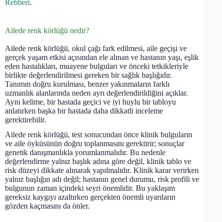
Rehberi
.
Ailede renk körlüğü nedir?
Ailede renk körlüğü, okul çağı fark edilmesi, aile geçişi ve
gerçek yaşam etkisi açısından ele alınan ve hastanın yaşı, eşlik
eden hastalıkları, muayene bulguları ve önceki tetkikleriyle
birlikte değerlendirilmesi gereken bir sağlık başlığıdır.
Tanımın doğru kurulması, benzer yakınmaların farklı
uzmanlık alanlarında neden ayrı değerlendirildiğini açıklar.
Aynı kelime, bir hastada geçici ve iyi huylu bir tabloyu
anlatırken başka bir hastada daha dikkatli inceleme
gerektirebilir.
Ailede renk körlüğü, test sonucundan önce klinik bulguların
ve aile öyküsünün doğru toplanmasını gerektirir; sonuçlar
genetik danışmanlıkla yorumlanmalıdır. Bu nedenle
değerlendirme yalnız başlık adına göre değil, klinik tablo ve
risk düzeyi dikkate alınarak yapılmalıdır. Klinik karar verirken
yalnız başlığın adı değil; hastanın genel durumu, risk profili ve
bulgunun zaman içindeki seyri önemlidir. Bu yaklaşım
gereksiz kaygıyı azaltırken gerçekten önemli uyarıların
gözden kaçmasını da önler.