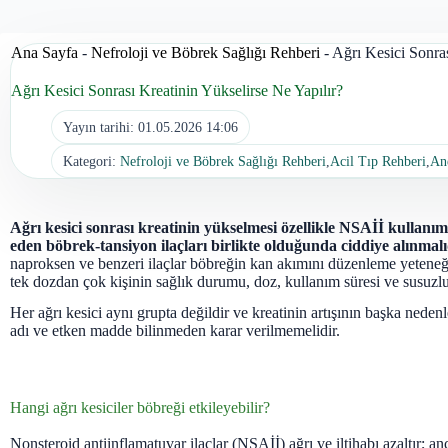
Ana Sayfa
-
Nefroloji ve Böbrek Sağlığı Rehberi
-
Ağrı Kesici Sonras
Ağrı Kesici Sonrası Kreatinin Yükselirse Ne Yapılır?
Yayın tarihi:
01.05.2026 14:06
Kategori:
Nefroloji ve Böbrek Sağlığı Rehberi
,
Acil Tıp Rehberi
,
An
Ağrı kesici sonrası kreatinin yükselmesi özellikle NSAİİ kullanımı,
eden böbrek-tansiyon ilaçları birlikte olduğunda ciddiye alınmalı
naproksen ve benzeri ilaçlar böbreğin kan akımını düzenleme yeteneğin
tek dozdan çok kişinin sağlık durumu, doz, kullanım süresi ve susuzluk
Her ağrı kesici aynı grupta değildir ve kreatinin artışının başka nedenl
adı ve etken madde bilinmeden karar verilmemelidir.
Hangi ağrı kesiciler böbreği etkileyebilir?
Nonsteroid antiinflamatuvar ilaçlar (NSAİİ) ağrı ve iltihabı azaltır; 