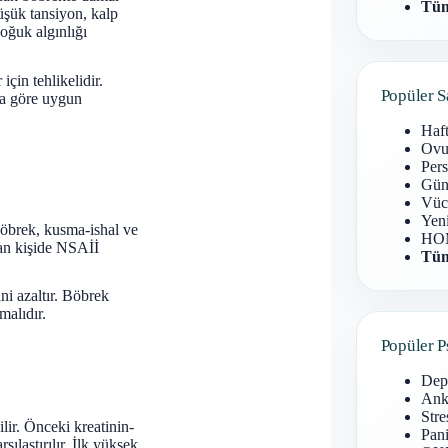
Tüm
üşük tansiyon, kalp
oğuk algınlığı
için tehlikelidir.
Popüler S
ara göre uygun
Haf
Ovu
Pers
Gün
Vüc
Yen
 böbrek, kusma-ishal ve
HOM
anan kişide NSAİİ
Tüm
ni azaltır. Böbrek
malıdır.
Popüler P
Dep
Anks
Stre
lir. Önceki kreatinin-
Pani
şılaştırılır. İlk yüksek