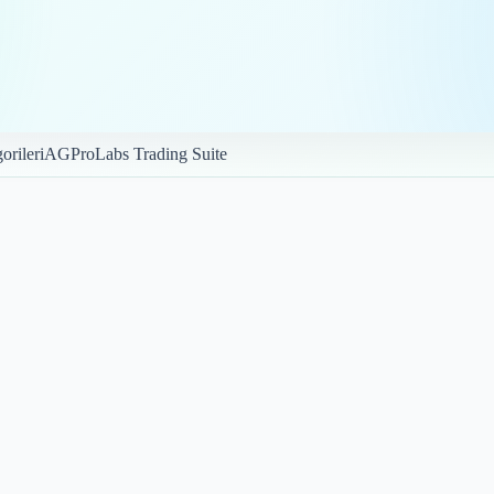
orileri
AGProLabs Trading Suite