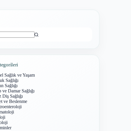
ı
tegorileri
el Sağlık ve Yaşam
uk Sağlığı
n Sağlığı
p ve Damar Sağlığı
 Diş Sağlığı
et ve Beslenme
roenteroloji
atoloji
oji
loji
minler