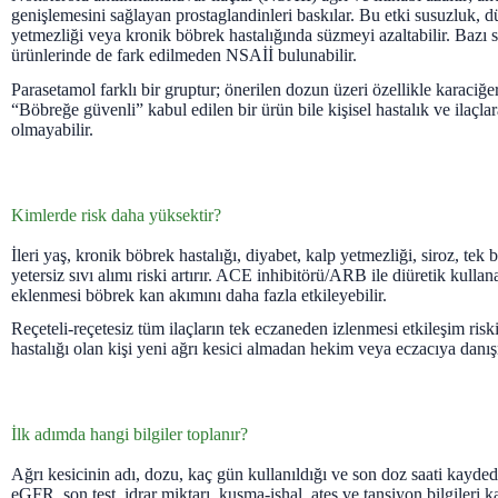
genişlemesini sağlayan prostaglandinleri baskılar. Bu etki susuzluk, d
yetmezliği veya kronik böbrek hastalığında süzmeyi azaltabilir. Bazı s
ürünlerinde de fark edilmeden NSAİİ bulunabilir.
Parasetamol farklı bir gruptur; önerilen dozun üzeri özellikle karaciğer 
“Böbreğe güvenli” kabul edilen bir ürün bile kişisel hastalık ve ilaçl
olmayabilir.
Kimlerde risk daha yüksektir?
İleri yaş, kronik böbrek hastalığı, diyabet, kalp yetmezliği, siroz, tek
yetersiz sıvı alımı riski artırır. ACE inhibitörü/ARB ile diüretik kull
eklenmesi böbrek kan akımını daha fazla etkileyebilir.
Reçeteli-reçetesiz tüm ilaçların tek eczaneden izlenmesi etkileşim riski
hastalığı olan kişi yeni ağrı kesici almadan hekim veya eczacıya danış
İlk adımda hangi bilgiler toplanır?
Ağrı kesicinin adı, dozu, kaç gün kullanıldığı ve son doz saati kaydedi
eGFR, son test, idrar miktarı, kusma-ishal, ateş ve tansiyon bilgileri kar