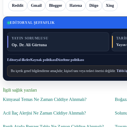
Reddit
Gmail
Blogger
Hatena
Diigo
Xing
EDITORYAL ŞEFFAFLIK
YAYIN SORUMLUSU
TARIH
Op. Dr. Ali Gürtuna
Yayın 
Editoryal ilkeler
Kaynak politikası
Düzeltme politikası
Bu içerik genel bilgilendirme amaçlıdır; kişisel tanı veya tedavi önerisi değildir.
Tıbbi i
İlgili sağlık yazıları
Kimyasal Temas Ne Zaman Ciddiye Alınmalı?
Boğaza
Acil İlaç Alerjisi Ne Zaman Ciddiye Alınmalı?
Solunu
Panik Atağa Benzer Tablo Ne Zaman Ciddiye Alınmalı?
Travma