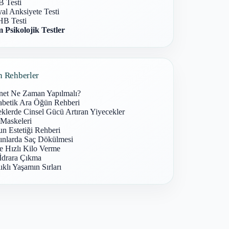
 Testi
al Anksiyete Testi
B Testi
 Psikolojik Testler
n Rehberler
net Ne Zaman Yapılmalı?
abetik Ara Öğün Rehberi
klerde Cinsel Gücü Artıran Yiyecekler
 Maskeleri
n Estetiği Rehberi
ınlarda Saç Dökülmesi
e Hızlı Kilo Verme
İdrara Çıkma
ıklı Yaşamın Sırları