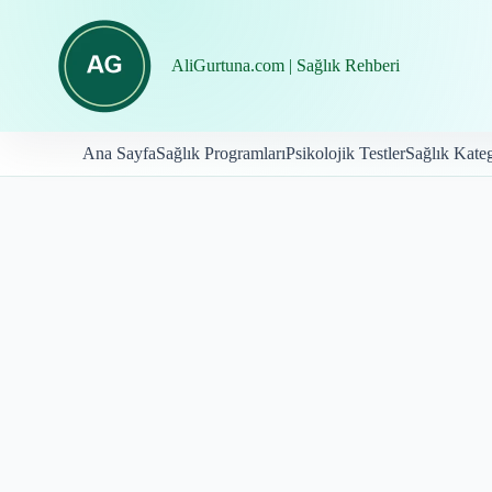
İçeriğe
geç
AliGurtuna.com | Sağlık Rehberi
Ana Sayfa
Sağlık Programları
Psikolojik Testler
Sağlık Kateg