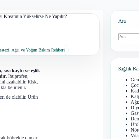
ı Kreatinin Yükselirse Ne Yapılır?
Ara
Sonuç
estezi, Ağrı ve Yoğun Bakım Rehberi
bulunamad
Sağlık Ka
 sıvı kaybı ve eşlik
dır.
İbuprofen,
Gen
i azaltabilir. Risk,
Çoc
la belirlenir.
Kadı
Kal
eri de olabilir. Ürün
Ağız
Diy
Gast
Derm
Ürol
Nöro
Vita
ancak böbrekte damar