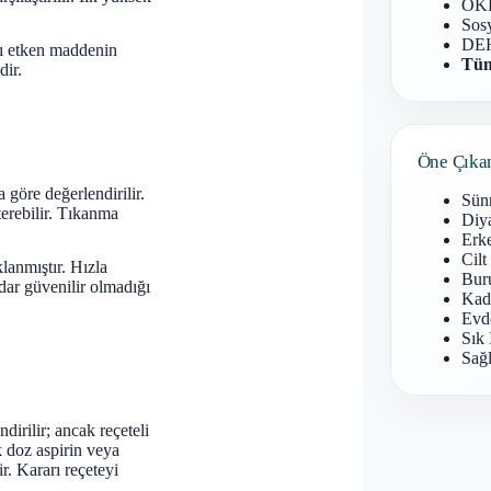
OKB
Sosy
DEH
nı etken maddenin
Tüm
dir.
Öne Çıka
göre değerlendirilir.
Sün
terebilir. Tıkanma
Diy
Erke
Cilt
lanmıştır. Hızla
Buru
ar güvenilir olmadığı
Kad
Evd
Sık 
Sağl
irilir; ancak reçeteli
k doz aspirin veya
r. Kararı reçeteyi