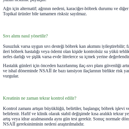
Ağrı için alternatif; ağrının nedeni, karaciğer-böbrek durumu ve diğer i
Topikal ürünler bile tamamen risksiz sayılmaz.
Sıvı alımı nasıl yönetilir?
Susuzluk varsa uygun sıvı desteği böbrek kan akımını iyileştirebilir; f
ileri böbrek hastalığı veya ödemi olan kişide kontrolsüz su yükü tehlike
nefes darlığı ve şişlik varsa evde litrelerce su içmek yerine değerlendi
Hastalık günleri için önceden hazırlanmış ilaç-sıvı planı güvenliği a
ve ishal döneminde NSAİİ ile bazı tansiyon ilaçlarının birlikte risk ya
vurgular.
Kreatinin ne zaman tekrar kontrol edilir?
Kontrol zamanı artışın büyüklüğü, belirtiler, başlangıç böbrek işlevi
belirlenir. Hafif ve klinik olarak stabil değişimde kısa aralıklı tekrar yet
artış veya idrar azalmasında aynı gün test gerekir. Sonuç normale döns
NSAİİ gereksiniminin nedeni araştırılmalıdır.