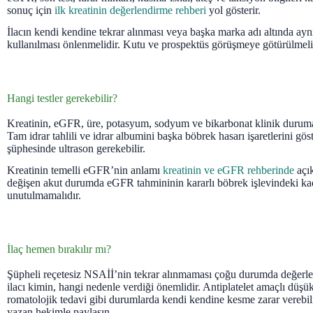
sonuç için
ilk kreatinin değerlendirme rehberi
yol gösterir.
İlacın kendi kendine tekrar alınması veya başka marka adı altında ay
kullanılması önlenmelidir. Kutu ve prospektüs görüşmeye götürülmeli
Hangi testler gerekebilir?
Kreatinin, eGFR, üre, potasyum, sodyum ve bikarbonat klinik duruma 
Tam idrar tahlili ve idrar albumini başka böbrek hasarı işaretlerini gös
şüphesinde ultrason gerekebilir.
Kreatinin temelli eGFR’nin anlamı
kreatinin ve eGFR rehberinde
açık
değişen akut durumda eGFR tahmininin kararlı böbrek işlevindeki kad
unutulmamalıdır.
İlaç hemen bırakılır mı?
Şüpheli reçetesiz NSAİİ’nin tekrar alınmaması çoğu durumda değerlend
ilacı kimin, hangi nedenle verdiği önemlidir. Antiplatelet amaçlı düşü
romatolojik tedavi gibi durumlarda kendi kendine kesme zarar verebili
yazan hekimle paylaşın.