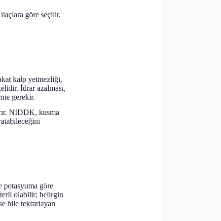
laçlara göre seçilir.
akat kalp yetmezliği,
lidir. İdrar azalması,
rme gerekir.
rtırır. NIDDK, kusma
ratabileceğini
 ve potasyuma göre
erli olabilir; belirgin
e bile tekrarlayan