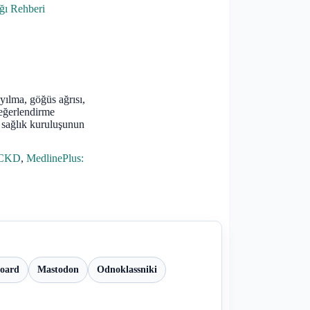
ğı Rehberi
ayılma, göğüs ağrısı,
 değerlendirme
; sağlık kuruluşunun
 CKD
,
MedlinePlus:
board
Mastodon
Odnoklassniki