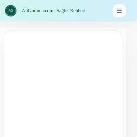
İçeriğe
geç
AliGurtuna.com | Sağlık Rehberi