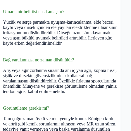
Ulnar sinir belirtisi nasıl anlaşılır?
Yüzük ve serçe parmakta uyuşma-karıncalanma, elde beceri
kaybı veya dirsek içinden ele yayılan elektriklenme ulnar sinir
irritasyonunu düşündürebilir. Dirseğe uzun süre dayanmak
veya aşırı bükülü uyumak belirtileri artırabilir. İlerleyen güç
kaybı erken değerlendirilmelidir.
Bağ yaralanması ne zaman düşünülür?
Atış veya ağır zorlanma sırasında ani iç yan ağrı, kopma hissi,
şişlik ve dirsekte güvensizlik ulnar kollateral bağ
yaralanmasını düşündürebilir. Özellikle fırlatma sporcularında
önemlidir. Muayene ve gerekirse görüntüleme olmadan yalnız
tendon ağrısı kabul edilmemelidir.
Görüntüleme gerekir mi?
Tanı çoğu zaman öykü ve muayeneyle konur. Röntgen kırık
ve artrit gibi kemik sorunlarını; ultrason veya MR uzun süren,
tedaviye yanıt vermeyen veya başka yaralanma düşünülen