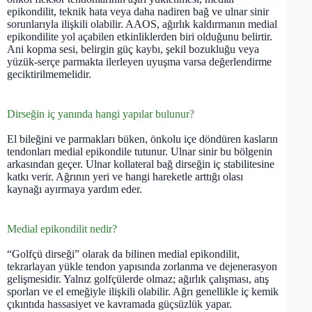
epikondilit, teknik hata veya daha nadiren bağ ve ulnar sinir
sorunlarıyla ilişkili olabilir. AAOS, ağırlık kaldırmanın medial
epikondilite yol açabilen etkinliklerden biri olduğunu belirtir.
Ani kopma sesi, belirgin güç kaybı, şekil bozukluğu veya
yüzük-serçe parmakta ilerleyen uyuşma varsa değerlendirme
geciktirilmemelidir.
Dirseğin iç yanında hangi yapılar bulunur?
El bileğini ve parmakları büken, önkolu içe döndüren kasların
tendonları medial epikondile tutunur. Ulnar sinir bu bölgenin
arkasından geçer. Ulnar kollateral bağ dirseğin iç stabilitesine
katkı verir. Ağrının yeri ve hangi hareketle arttığı olası
kaynağı ayırmaya yardım eder.
Medial epikondilit nedir?
“Golfçü dirseği” olarak da bilinen medial epikondilit,
tekrarlayan yükle tendon yapısında zorlanma ve dejenerasyon
gelişmesidir. Yalnız golfçülerde olmaz; ağırlık çalışması, atış
sporları ve el emeğiyle ilişkili olabilir. Ağrı genellikle iç kemik
çıkıntıda hassasiyet ve kavramada güçsüzlük yapar.