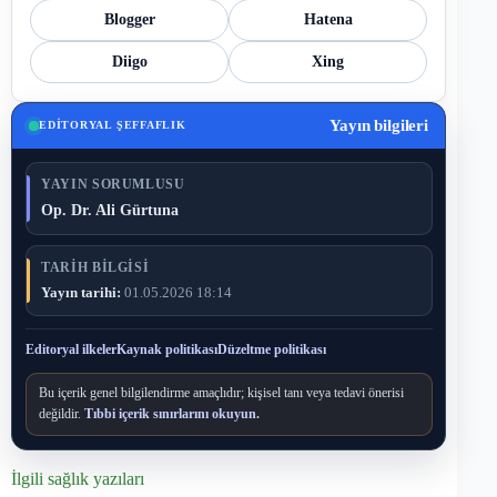
Blogger
Hatena
Diigo
Xing
Yayın bilgileri
EDITORYAL ŞEFFAFLIK
YAYIN SORUMLUSU
Op. Dr. Ali Gürtuna
TARIH BILGISI
Yayın tarihi:
01.05.2026 18:14
Editoryal ilkeler
Kaynak politikası
Düzeltme politikası
Bu içerik genel bilgilendirme amaçlıdır; kişisel tanı veya tedavi önerisi
değildir.
Tıbbi içerik sınırlarını okuyun.
İlgili sağlık yazıları