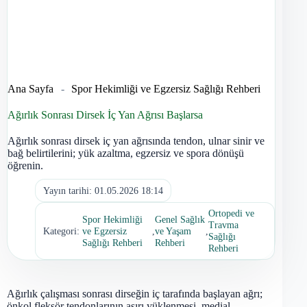
Ana Sayfa
-
Spor Hekimliği ve Egzersiz Sağlığı Rehberi
Ağırlık Sonrası Dirsek İç Yan Ağrısı Başlarsa
Ağırlık sonrası dirsek iç yan ağrısında tendon, ulnar sinir ve
bağ belirtilerini; yük azaltma, egzersiz ve spora dönüşü
öğrenin.
Yayın tarihi:
01.05.2026 18:14
Ortopedi ve
Spor Hekimliği
Genel Sağlık
Travma
Kategori:
ve Egzersiz
,
ve Yaşam
,
Sağlığı
Sağlığı Rehberi
Rehberi
Rehberi
Ağırlık çalışması sonrası dirseğin iç tarafında başlayan ağrı;
önkol fleksör tendonlarının aşırı yüklenmesi, medial