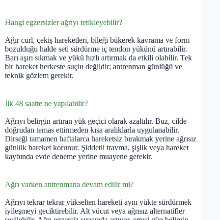
Hangi egzersizler ağrıyı tetikleyebilir?
Ağır curl, çekiş hareketleri, bileği bükerek kavrama ve form
bozulduğu halde seti sürdürme iç tendon yükünü artırabilir.
Barı aşırı sıkmak ve yükü hızlı artırmak da etkili olabilir. Tek
bir hareket herkeste suçlu değildir; antrenman günlüğü ve
teknik gözlem gerekir.
İlk 48 saatte ne yapılabilir?
Ağrıyı belirgin artıran yük geçici olarak azaltılır. Buz, cilde
doğrudan temas ettirmeden kısa aralıklarla uygulanabilir.
Dirseği tamamen haftalarca hareketsiz bırakmak yerine ağrısız
günlük hareket korunur. Şiddetli travma, şişlik veya hareket
kaybında evde deneme yerine muayene gerekir.
Ağrı varken antrenmana devam edilir mi?
Ağrıyı tekrar tekrar yükselten hareketi aynı yükte sürdürmek
iyileşmeyi geciktirebilir. Alt vücut veya ağrısız alternatifler
seçilebilir. Ağrı egzersiz sırasında artıyor, ertesi gün belirgin