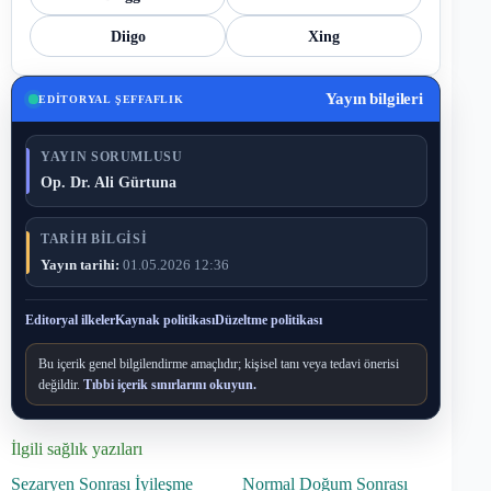
Diigo
Xing
Yayın bilgileri
EDITORYAL ŞEFFAFLIK
YAYIN SORUMLUSU
Op. Dr. Ali Gürtuna
TARIH BILGISI
Yayın tarihi:
01.05.2026 12:36
Editoryal ilkeler
Kaynak politikası
Düzeltme politikası
Bu içerik genel bilgilendirme amaçlıdır; kişisel tanı veya tedavi önerisi
değildir.
Tıbbi içerik sınırlarını okuyun.
İlgili sağlık yazıları
Sezaryen Sonrası İyileşme
Normal Doğum Sonrası