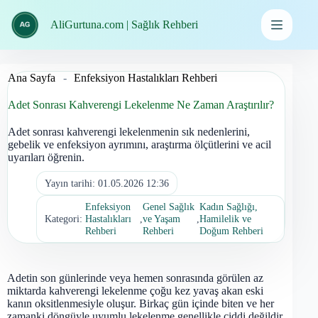
İçeriğe
geç
AliGurtuna.com | Sağlık Rehberi
Ana Sayfa
-
Enfeksiyon Hastalıkları Rehberi
Adet Sonrası Kahverengi Lekelenme Ne Zaman Araştırılır?
Adet sonrası kahverengi lekelenmenin sık nedenlerini,
gebelik ve enfeksiyon ayrımını, araştırma ölçütlerini ve acil
uyarıları öğrenin.
Yayın tarihi:
01.05.2026 12:36
Enfeksiyon
Genel Sağlık
Kadın Sağlığı,
Kategori:
Hastalıkları
,
ve Yaşam
,
Hamilelik ve
Rehberi
Rehberi
Doğum Rehberi
Adetin son günlerinde veya hemen sonrasında görülen az
miktarda kahverengi lekelenme çoğu kez yavaş akan eski
kanın oksitlenmesiyle oluşur. Birkaç gün içinde biten ve her
zamanki döngüyle uyumlu lekelenme genellikle ciddi değildir.