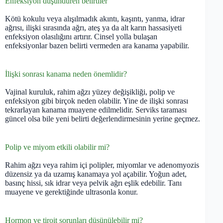
Enfeksiyon düşündüren belirtiler
Kötü kokulu veya alışılmadık akıntı, kaşıntı, yanma, idrar
ağrısı, ilişki sırasında ağrı, ateş ya da alt karın hassasiyeti
enfeksiyon olasılığını artırır. Cinsel yolla bulaşan
enfeksiyonlar bazen belirti vermeden ara kanama yapabilir.
İlişki sonrası kanama neden önemlidir?
Vajinal kuruluk, rahim ağzı yüzey değişikliği, polip ve
enfeksiyon gibi birçok neden olabilir. Yine de ilişki sonrası
tekrarlayan kanama muayene edilmelidir. Serviks taraması
güncel olsa bile yeni belirti değerlendirmesinin yerine geçmez.
Polip ve miyom etkili olabilir mi?
Rahim ağzı veya rahim içi polipler, miyomlar ve adenomyozis
düzensiz ya da uzamış kanamaya yol açabilir. Yoğun adet,
basınç hissi, sık idrar veya pelvik ağrı eşlik edebilir. Tanı
muayene ve gerektiğinde ultrasonla konur.
Hormon ve tiroit sorunları düşünülebilir mi?