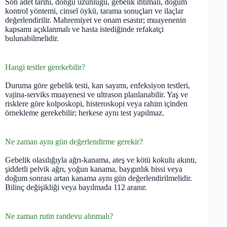
Son adet tarihi, döngü uzunluğu, gebelik ihtimali, doğum
kontrol yöntemi, cinsel öykü, tarama sonuçları ve ilaçlar
değerlendirilir. Mahremiyet ve onam esastır; muayenenin
kapsamı açıklanmalı ve hasta istediğinde refakatçi
bulunabilmelidir.
Hangi testler gerekebilir?
Duruma göre gebelik testi, kan sayımı, enfeksiyon testleri,
vajina-serviks muayenesi ve ultrason planlanabilir. Yaş ve
risklere göre kolposkopi, histeroskopi veya rahim içinden
örnekleme gerekebilir; herkese aynı test yapılmaz.
Ne zaman aynı gün değerlendirme gerekir?
Gebelik olasılığıyla ağrı-kanama, ateş ve kötü kokulu akıntı,
şiddetli pelvik ağrı, yoğun kanama, baygınlık hissi veya
doğum sonrası artan kanama aynı gün değerlendirilmelidir.
Bilinç değişikliği veya bayılmada 112 aranır.
Ne zaman rutin randevu alınmalı?