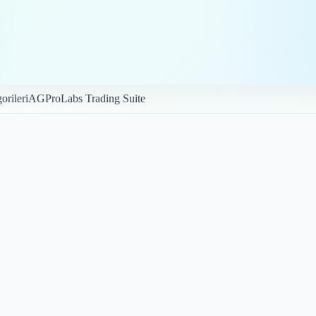
orileri
AGProLabs Trading Suite