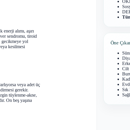
OKB
Sosy
DEH
Tüm
 enerji alımı, aşırı
over sendromu, tiroid
da gecikmeye yol
Öne Çıka
eya kesilmesi
Sün
Diy
Erke
Cilt
Buru
Kad
Evd
arlıyorsa veya adet üç
Sık 
irmesi gerekir.
Sağl
lirgin tüylenme-akne,
dır. On beş yaşına