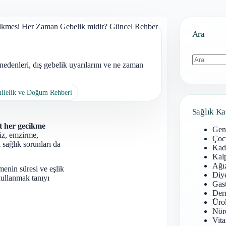
ikmesi Her Zaman Gebelik midir? Güncel Rehber
Ara
edenleri, dış gebelik uyarılarını ve ne zaman
Sonuç
bulunamad
milelik ve Doğum Rehberi
Sağlık Ka
at her gecikme
Gen
siz, emzirme,
Çoc
sağlık sorunları da
Kadı
Kal
Ağız
menin süresi ve eşlik
Diy
 kullanmak tanıyı
Gast
Derm
Ürol
Nöro
Vita