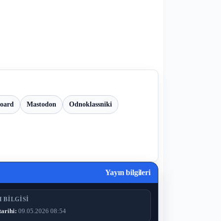
board
Mastodon
Odnoklassniki
Yayın bilgileri
 BILGISI
tarihi:
09.05.2026 08:54