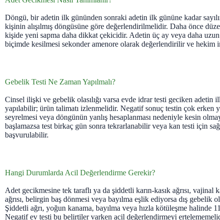
Döngü, bir adetin ilk gününden sonraki adetin ilk gününe kadar sayılı
kişinin alışılmış döngüsüne göre değerlendirilmelidir. Daha önce düze
kişide yeni sapma daha dikkat çekicidir. Adetin üç ay veya daha uzu
biçimde kesilmesi sekonder amenore olarak değerlendirilir ve hekim i
Gebelik Testi Ne Zaman Yapılmalı?
Cinsel ilişki ve gebelik olasılığı varsa evde idrar testi geciken adetin i
yapılabilir; ürün talimatı izlenmelidir. Negatif sonuç testin çok erken y
seyrelmesi veya döngünün yanlış hesaplanması nedeniyle kesin olmay
başlamazsa test birkaç gün sonra tekrarlanabilir veya kan testi için sa
başvurulabilir.
Hangi Durumlarda Acil Değerlendirme Gerekir?
Adet gecikmesine tek taraflı ya da şiddetli karın-kasık ağrısı, vajina
ağrısı, belirgin baş dönmesi veya bayılma eşlik ediyorsa dış gebelik ol
Şiddetli ağrı, yoğun kanama, bayılma veya hızla kötüleşme halinde 11
Negatif ev testi bu belirtiler varken acil değerlendirmeyi ertelememelid