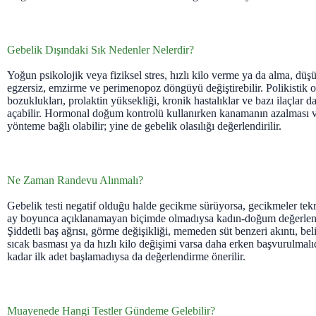
Gebelik Dışındaki Sık Nedenler Nelerdir?
Yoğun psikolojik veya fiziksel stres, hızlı kilo verme ya da alma, düşük
egzersiz, emzirme ve perimenopoz döngüyü değiştirebilir. Polikistik 
bozuklukları, prolaktin yüksekliği, kronik hastalıklar ve bazı ilaçlar 
açabilir. Hormonal doğum kontrolü kullanırken kanamanın azalması v
yönteme bağlı olabilir; yine de gebelik olasılığı değerlendirilir.
Ne Zaman Randevu Alınmalı?
Gebelik testi negatif olduğu halde gecikme sürüyorsa, gecikmeler tekr
ay boyunca açıklanamayan biçimde olmadıysa kadın-doğum değerlend
Şiddetli baş ağrısı, görme değişikliği, memeden süt benzeri akıntı, be
sıcak basması ya da hızlı kilo değişimi varsa daha erken başvurulmalı
kadar ilk adet başlamadıysa da değerlendirme önerilir.
Muayenede Hangi Testler Gündeme Gelebilir?