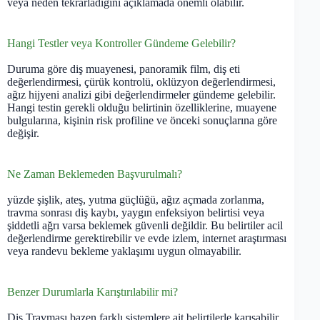
veya neden tekrarladığını açıklamada önemli olabilir.
Hangi Testler veya Kontroller Gündeme Gelebilir?
Duruma göre diş muayenesi, panoramik film, diş eti
değerlendirmesi, çürük kontrolü, oklüzyon değerlendirmesi,
ağız hijyeni analizi gibi değerlendirmeler gündeme gelebilir.
Hangi testin gerekli olduğu belirtinin özelliklerine, muayene
bulgularına, kişinin risk profiline ve önceki sonuçlarına göre
değişir.
Ne Zaman Beklemeden Başvurulmalı?
yüzde şişlik, ateş, yutma güçlüğü, ağız açmada zorlanma,
travma sonrası diş kaybı, yaygın enfeksiyon belirtisi veya
şiddetli ağrı varsa beklemek güvenli değildir. Bu belirtiler acil
değerlendirme gerektirebilir ve evde izlem, internet araştırması
veya randevu bekleme yaklaşımı uygun olmayabilir.
Benzer Durumlarla Karıştırılabilir mi?
Diş Travması bazen farklı sistemlere ait belirtilerle karışabilir.