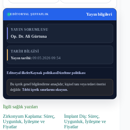
Yayın bilgileri
EDITORYAL ŞEFFAFLIK
YAYIN SORUMLUSU
Op. Dr. Ali Gürtuna
TARIH BILGISI
Yayın tarihi:
09.05.2026 09:54
Editoryal ilkeler
Kaynak politikası
Düzeltme politikası
Bu içerik genel bilgilendirme amaçlıdır; kişisel tanı veya tedavi önerisi
değildir.
Tıbbi içerik sınırlarını okuyun.
İlgili sağlık yazıları
Zirkonyum Kaplama: Süreç,
İmplant Diş: Süreç,
Uygunluk, İyileşme ve
Uygunluk, İyileşme ve
Fiyatlar
Fiyatlar